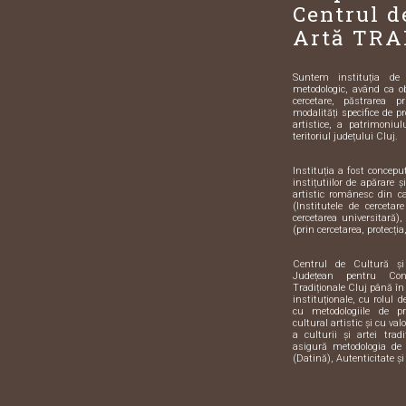
Centrul d
Artă TRA
Suntem instituția de sp
metodologic, având ca o
cercetare, păstrarea pr
modalități specifice de pr
artistice, a patrimoniulu
teritoriul județului Cluj.
Instituția a fost concep
instițutiilor de apărare 
artistic românesc din 
(Institutele de cercetar
cercetarea universitară),
(prin cercetarea, protecția,
Centrul de Cultură ș
Județean pentru Con
Tradiționale Cluj până în
instituționale, cu rolul 
cu metodologiile de pre
cultural artistic și cu val
a culturii și artei trad
asigură metodologia de 
(Datină), Autenticitate și