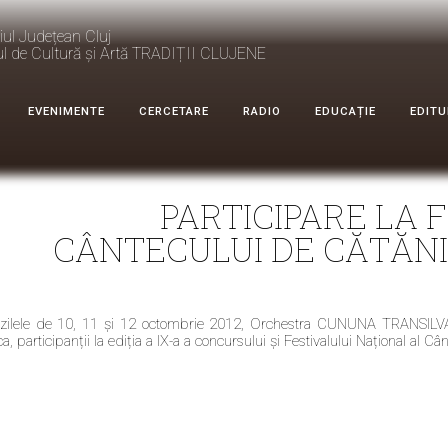
iul Județean Cluj
ul de Cultură și Artă TRADIȚII CLUJENE
EVENIMENTE
CERCETARE
RADIO
EDUCAȚIE
EDITU
PARTICIPARE LA 
CÂNTECULUI DE CĂTĂNIE,
 zilele de 10, 11 și 12 octombrie 2012, Orchestra CUNUNA TRANSILVA
, participanții la ediția a IX-a a concursului și Festivalului Național al Câ