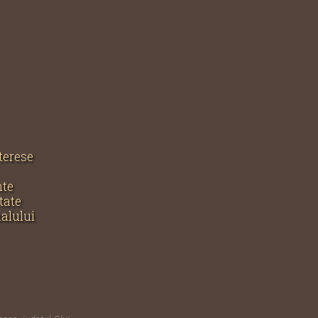
nterese
nte
tate
nalului