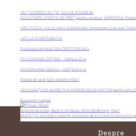
CE-ȚI DORESC EU ȚIE, DULCE ROMÂNIE
SOLICITARE OFERTA DE PREŢ pentru proiecul „MĂRIŞENII. Proiect de
SPECTACOL FOLCLORIC ANIVERSAR: Orchestra CUNUNA TRANSILVANĂ
JOC LA ȘURĂ ÎN BATIN
Festivalul național ION CRISTOREANU
FIII COMUNEI CĂTINA – Ediția a XII-a
FIII COMUNEI GEACA – EDIȚIA a V- a
Școala de vară „Micii Meșteri Mari”
DECLARAȚII DE AVERE ȘI INTERESE ANCA NISTOR pentru anul 
Bucovina magică
„Așă era atuncea, dacă nu te lăsau să te căsătorești, fujei”
ANUNŢ cu rezultatul selecției dosarelor de înscriere la concursul 
Despre