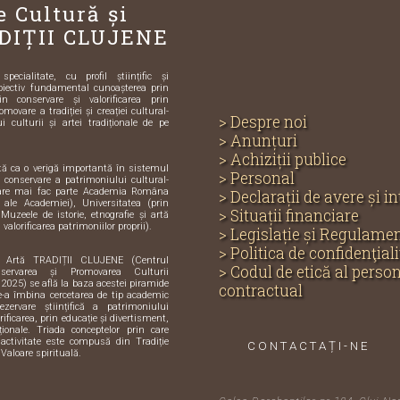
e Cultură și
DIȚII CLUJENE
ecialitate, cu profil științific și
biectiv fundamental cunoașterea prin
in conservare și valorificarea prin
omovare a tradiției și creației cultural-
> Despre noi
i culturii și artei tradiționale de pe
> Anunțuri
> Achiziții publice
ută ca o verigă importantă în sistemul
> Personal
și conservare a patrimoniului cultural-
care mai fac parte Academia Româna
> Declarații de avere și i
e ale Academiei), Universitatea (prin
> Situații financiare
 Muzeele de istorie, etnografie și artă
 valorificarea patrimoniilor proprii).
> Legislație și Regulame
> Politica de confidenţiali
i Artă TRADIȚII CLUJENE (Centrul
> Codul de etică al perso
servarea și Promovarea Culturii
 2025) se află la baza acestei piramide
contractual
de-a îmbina cercetarea de tip academic
zervare științifică a patrimoniului
orificarea, prin educație și divertisment,
iționale. Triada conceptelor prin care
activitate este compusă din Tradiție
CONTACTAȚI-NE
 Valoare spirituală.