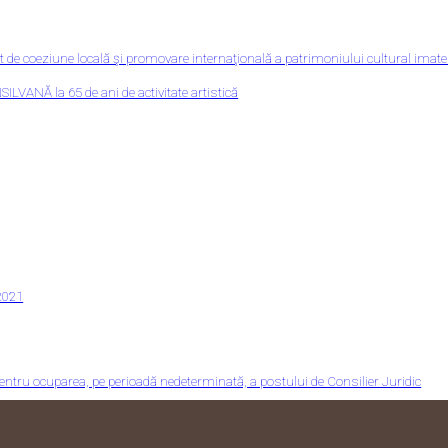
 coeziune locală şi promovare internaţională a patrimoniului cultural imate
 la 65 de ani de activitate artistică
2021
pentru ocuparea, pe perioadă nedeterminată, a postului de Consilier Juridic