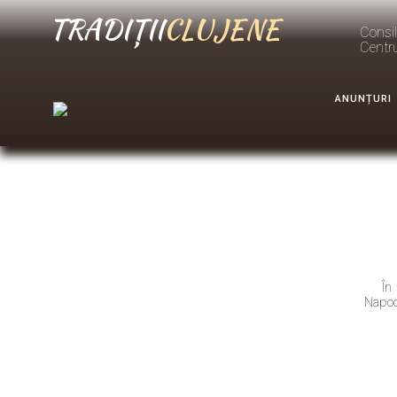
TRADIȚII
CLUJENE
Consil
Centr
ANUNȚURI
În
Napoca