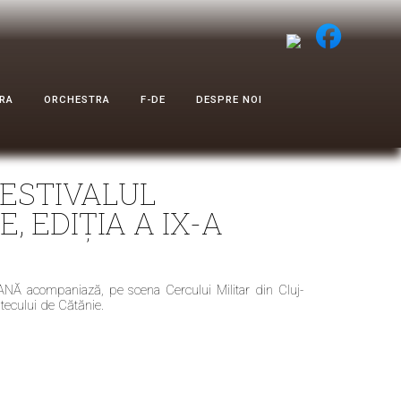
RA
ORCHESTRA
F-DE
DESPRE NOI
FESTIVALUL
 EDIȚIA A IX-A
NĂ acompaniază, pe scena Cercului Militar din Cluj-
ntecului de Cătănie.