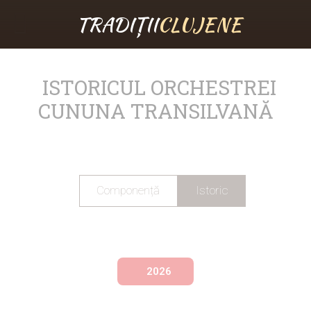
TRADIȚII
CLUJENE
ISTORICUL ORCHESTREI
CUNUNA TRANSILVANĂ
Componență
Istoric
2026