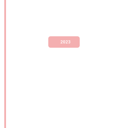
ian.
2023
INSTANTANEE DE LA
VERNISAJUL F-DE 20