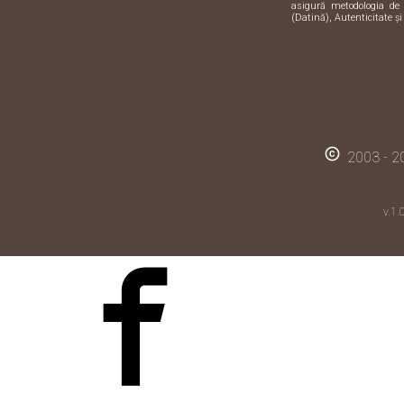
asigură metodologia de 
(Datină), Autenticitate și
copyright
2003 - 20
v.1.