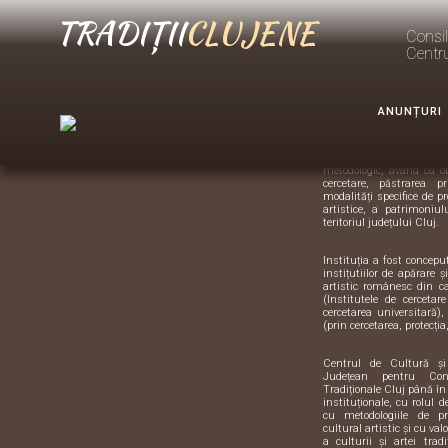
TRADIȚII
CLUJENE
Brâul nr. 4
Consil
Centr
Despre
Centrul d
Artă TRA
ANUNȚURI
Suntem instituția de sp
metodologic, având ca o
cercetare, păstrarea pr
modalități specifice de pr
artistice, a patrimoniulu
teritoriul județului Cluj.
Instituția a fost concep
instițutiilor de apărare 
artistic românesc din 
(Institutele de cercetar
cercetarea universitară),
(prin cercetarea, protecția,
Centrul de Cultură ș
Județean pentru Con
Tradiționale Cluj până în
instituționale, cu rolul 
cu metodologiile de pre
cultural artistic și cu val
a culturii și artei trad