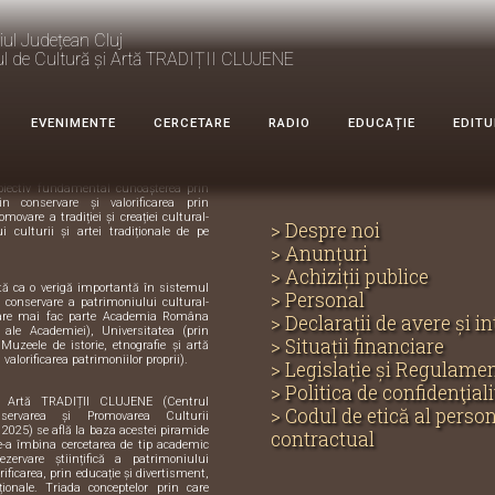
iul Județean Cluj
ul de Cultură și Artă TRADIȚII CLUJENE
e Cultură și
DIȚII CLUJENE
EVENIMENTE
CERCETARE
RADIO
EDUCAȚIE
EDITU
ecialitate, cu profil științific și
biectiv fundamental cunoașterea prin
in conservare și valorificarea prin
omovare a tradiției și creației cultural-
> Despre noi
i culturii și artei tradiționale de pe
> Anunțuri
> Achiziții publice
ută ca o verigă importantă în sistemul
> Personal
și conservare a patrimoniului cultural-
care mai fac parte Academia Româna
> Declarații de avere și i
e ale Academiei), Universitatea (prin
> Situații financiare
 Muzeele de istorie, etnografie și artă
 valorificarea patrimoniilor proprii).
> Legislație și Regulame
> Politica de confidenţiali
i Artă TRADIȚII CLUJENE (Centrul
> Codul de etică al perso
servarea și Promovarea Culturii
 2025) se află la baza acestei piramide
contractual
de-a îmbina cercetarea de tip academic
zervare științifică a patrimoniului
orificarea, prin educație și divertisment,
iționale. Triada conceptelor prin care