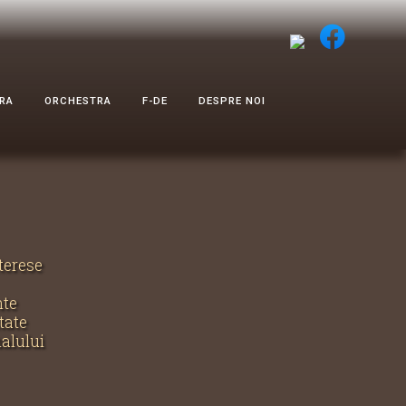
RA
ORCHESTRA
F-DE
DESPRE NOI
nterese
nte
tate
nalului