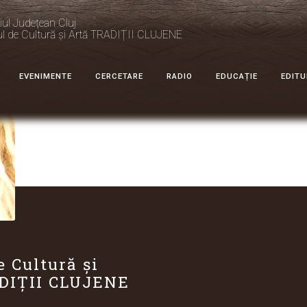
iul Județean Cluj
ul de Cultură și Artă TRADIȚII CLUJENE
EVENIMENTE
CERCETARE
RADIO
EDUCAȚIE
EDITU
e Cultură și
DIȚII CLUJENE