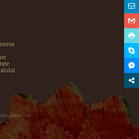
nterese
nte
tate
nalului
poca, județul Cluj