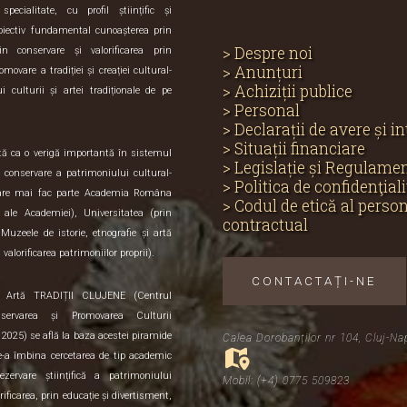
ecialitate, cu profil științific și
biectiv fundamental cunoașterea prin
> Despre noi
in conservare și valorificarea prin
> Anunțuri
omovare a tradiției și creației cultural-
> Achiziții publice
i culturii și artei tradiționale de pe
> Personal
> Declarații de avere și i
> Situații financiare
ută ca o verigă importantă în sistemul
> Legislație și Regulame
și conservare a patrimoniului cultural-
> Politica de confidenţiali
care mai fac parte Academia Româna
> Codul de etică al perso
e ale Academiei), Universitatea (prin
contractual
 Muzeele de istorie, etnografie și artă
 valorificarea patrimoniilor proprii).
CONTACTAȚI-NE
i Artă TRADIȚII CLUJENE (Centrul
servarea și Promovarea Culturii
 2025) se află la baza acestei piramide
Calea Dorobanților nr 104, Cluj-Na
de-a îmbina cercetarea de tip academic
zervare științifică a patrimoniului
Mobil: (+4) 0775 509823
orificarea, prin educație și divertisment,