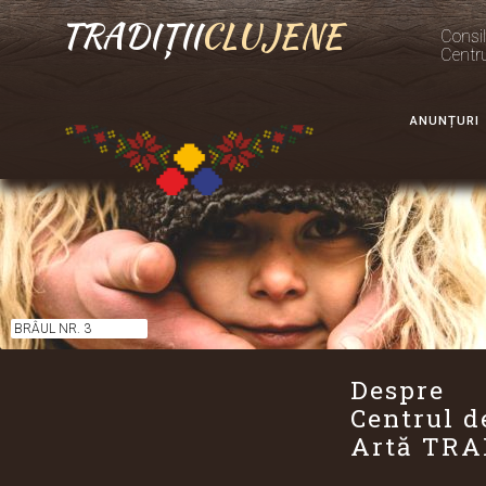
TRADIȚII
CLUJENE
Consil
Centr
ANUNȚURI
BRÂUL NR. 3
Despre
Centrul d
Artă TRA