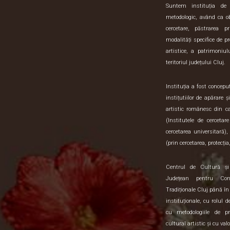
Suntem instituția de sp
metodologic, având ca o
cercetare, păstrarea pr
modalități specifice de pr
artistice, a patrimoniulu
teritoriul județului Cluj.
Instituția a fost concep
instițutiilor de apărare 
artistic românesc din 
(Institutele de cercetar
cercetarea universitară),
(prin cercetarea, protecția,
Centrul de Cultură ș
Județean pentru Con
Tradiționale Cluj până în
instituționale, cu rolul 
cu metodologiile de pre
cultural artistic și cu val