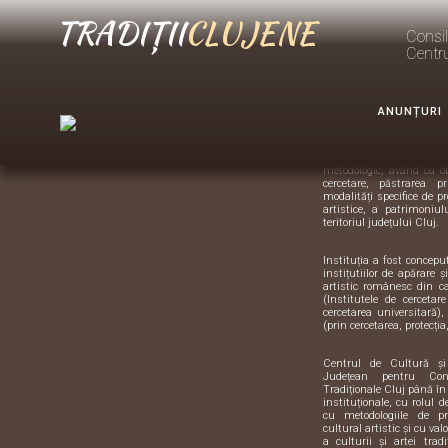
TRADIȚII
CLUJENE
Brâul nr. 4
Consil
Centr
Despre
Centrul d
Artă TRA
ANUNȚURI
Suntem instituția de sp
metodologic, având ca o
cercetare, păstrarea pr
modalități specifice de pr
artistice, a patrimoniulu
teritoriul județului Cluj.
Instituția a fost concep
instițutiilor de apărare 
artistic românesc din 
(Institutele de cercetar
cercetarea universitară),
(prin cercetarea, protecția,
Centrul de Cultură ș
Județean pentru Con
Tradiționale Cluj până în
instituționale, cu rolul 
cu metodologiile de pre
cultural artistic și cu val
a culturii și artei trad