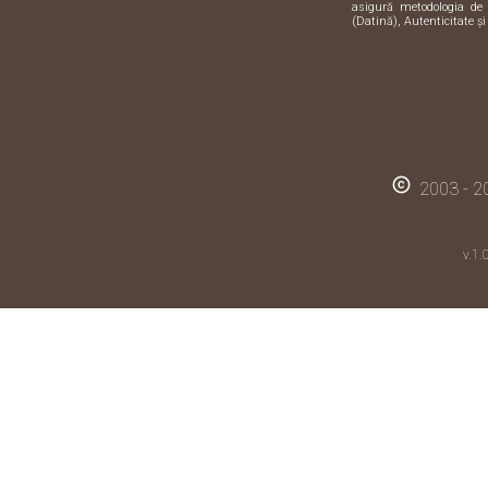
asigură metodologia de 
(Datină), Autenticitate și
copyright
2003 - 20
v.1.