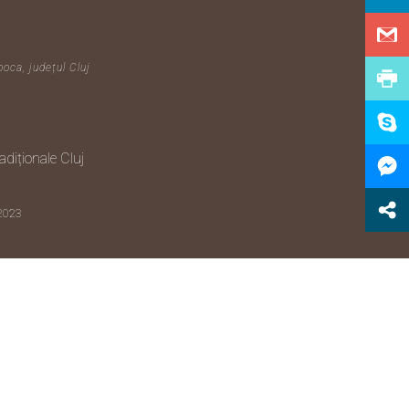
poca, județul Cluj
diționale Cluj
 2023