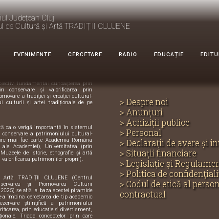
iul Județean Cluj
ul de Cultură și Artă TRADIȚII CLUJENE
e Cultură și
DIȚII CLUJENE
EVENIMENTE
CERCETARE
RADIO
EDUCAȚIE
EDITU
ecialitate, cu profil științific și
biectiv fundamental cunoașterea prin
in conservare și valorificarea prin
omovare a tradiției și creației cultural-
> Despre noi
i culturii și artei tradiționale de pe
> Anunțuri
> Achiziții publice
ută ca o verigă importantă în sistemul
> Personal
și conservare a patrimoniului cultural-
care mai fac parte Academia Româna
> Declarații de avere și i
e ale Academiei), Universitatea (prin
> Situații financiare
 Muzeele de istorie, etnografie și artă
 valorificarea patrimoniilor proprii).
> Legislație și Regulame
> Politica de confidenţiali
i Artă TRADIȚII CLUJENE (Centrul
> Codul de etică al perso
servarea și Promovarea Culturii
 2025) se află la baza acestei piramide
contractual
de-a îmbina cercetarea de tip academic
zervare științifică a patrimoniului
orificarea, prin educație și divertisment,
iționale. Triada conceptelor prin care