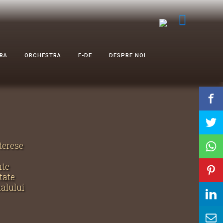
RA
ORCHESTRA
F-DE
DESPRE NOI
nterese
nte
tate
nalului