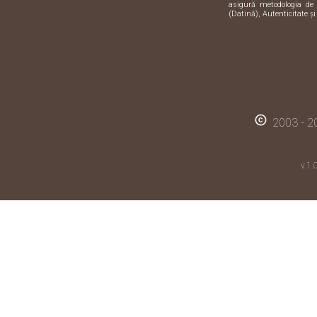
asigură metodologia de 
(Datină), Autenticitate și
copyright
2003 - 20
v.1.