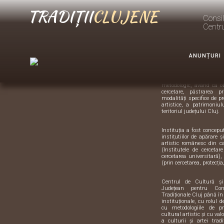
TRADIȚII
CLUJENE
Brâul nr. 3
Consil
Centr
Despre
Centrul d
Artă TRA
ANUNȚURI
Suntem instituția de sp
metodologic, având ca o
cercetare, păstrarea pr
modalități specifice de pr
artistice, a patrimoniulu
teritoriul județului Cluj.
Instituția a fost concep
instițutiilor de apărare 
artistic românesc din 
(Institutele de cercetar
cercetarea universitară),
(prin cercetarea, protecția,
Centrul de Cultură ș
Județean pentru Con
Tradiționale Cluj până în
instituționale, cu rolul 
cu metodologiile de pre
cultural artistic și cu val
a culturii și artei trad