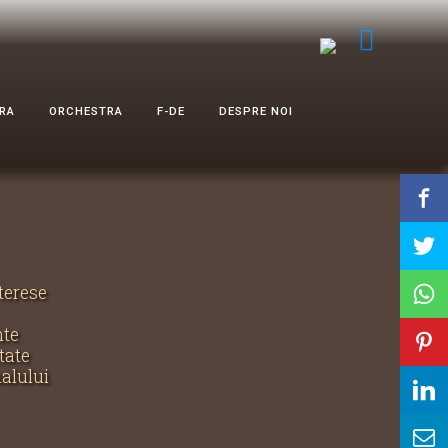
RA
ORCHESTRA
F-DE
DESPRE NOI
nterese
nte
tate
nalului