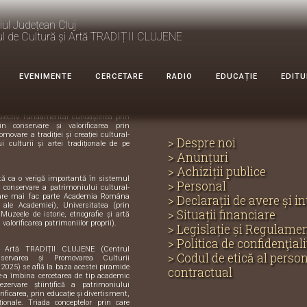
iul Județean Cluj
ul de Cultură și Artă TRADIȚII CLUJENE
e Cultură și
DIȚII CLUJENE
EVENIMENTE
CERCETARE
RADIO
EDUCAȚIE
EDITU
ecialitate, cu profil științific și
biectiv fundamental cunoașterea prin
in conservare și valorificarea prin
omovare a tradiției și creației cultural-
> Despre noi
i culturii și artei tradiționale de pe
> Anunțuri
> Achiziții publice
ută ca o verigă importantă în sistemul
> Personal
și conservare a patrimoniului cultural-
care mai fac parte Academia Româna
> Declarații de avere și i
e ale Academiei), Universitatea (prin
> Situații financiare
 Muzeele de istorie, etnografie și artă
 valorificarea patrimoniilor proprii).
> Legislație și Regulame
> Politica de confidenţiali
i Artă TRADIȚII CLUJENE (Centrul
> Codul de etică al perso
servarea și Promovarea Culturii
 2025) se află la baza acestei piramide
contractual
de-a îmbina cercetarea de tip academic
zervare științifică a patrimoniului
orificarea, prin educație și divertisment,
iționale. Triada conceptelor prin care