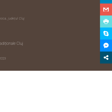
poca, județul Cluj
diționale Cluj
 2023