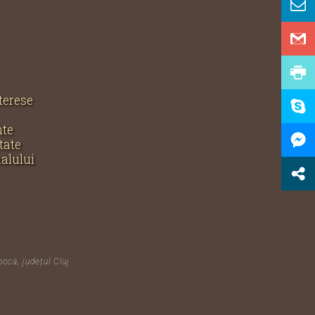
nterese
nte
tate
nalului
poca, județul Cluj