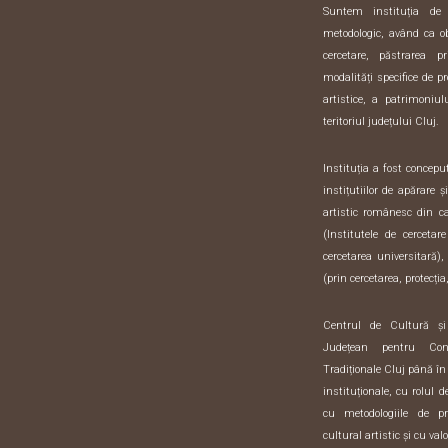
Suntem instituția de sp
metodologic, având ca o
cercetare, păstrarea pr
modalități specifice de pr
artistice, a patrimoniulu
teritoriul județului Cluj.
Instituția a fost concep
instițutiilor de apărare 
artistic românesc din 
(Institutele de cercetar
cercetarea universitară),
(prin cercetarea, protecția,
Centrul de Cultură ș
Județean pentru Con
Tradiționale Cluj până în
instituționale, cu rolul 
cu metodologiile de pre
cultural artistic și cu val