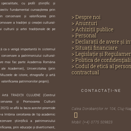
ecialitate, cu profil științific și
biectiv fundamental cunoașterea prin
> Despre noi
in conservare și valorificarea prin
> Anunțuri
omovare a tradiției și creației cultural-
> Achiziții publice
i culturii și artei tradiționale de pe
> Personal
> Declarații de avere și i
> Situații financiare
ută ca o verigă importantă în sistemul
> Legislație și Regulame
și conservare a patrimoniului cultural-
> Politica de confidenţiali
care mai fac parte Academia Româna
> Codul de etică al perso
e ale Academiei), Universitatea (prin
contractual
 Muzeele de istorie, etnografie și artă
 valorificarea patrimoniilor proprii).
CONTACTAȚI-NE
i Artă TRADIȚII CLUJENE (Centrul
servarea și Promovarea Culturii
 2025) se află la baza acestei piramide
Calea Dorobanților nr 104, Cluj-Na
de-a îmbina cercetarea de tip academic
zervare științifică a patrimoniului
Mobil: (+4) 0775 509823
orificarea, prin educație și divertisment,