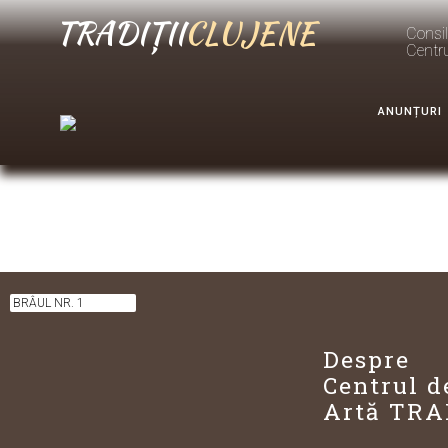
TRADIȚII
CLUJENE
Consil
Centr
ANUNȚURI
BRÂUL NR. 1
Despre
Centrul d
Artă TRA