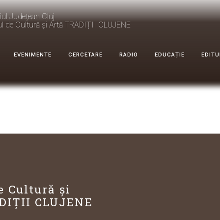
iul Județean Cluj
ul de Cultură și Artă TRADIȚII CLUJENE
EVENIMENTE
CERCETARE
RADIO
EDUCAȚIE
EDITU
e Cultură și
DIȚII CLUJENE