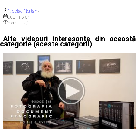
Nicolae Nertan
•
acum 5 ani
•
8
vizualizări
Alte videouri interesante din această
categorie (aceste categorii)