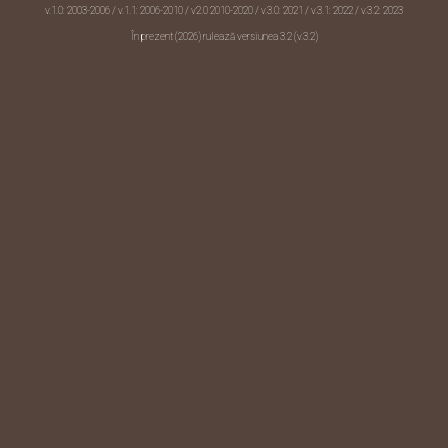
v.1.0: 2003-2006 / v.1.1: 2006-2010 /
v2.0 2010-2020
/ v.3.0: 2021 / v.3.1: 2022 / v.3.2: 2023
În prezent (2026) rulează versiunea 3.2 (v.3.2)