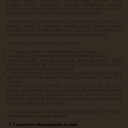
Putem divulga informațiile dvs. personale oricăruia dintre
angajații, ofițerii, asigurătorii, consilierii profesioniști, agenții,
furnizorii sau subcontractanții noștri după cum este necesar în mod
rezonabil pentru scopurile prevăzute în această politică.
Putem dezvălui informațiile dvs. personale oricărui membru al
grupului nostru de companii (acesta include filialele noastre,
compania-mamă și toate filialele sale), după cum este necesar în
mod rezonabil pentru scopurile prevăzute în această politică.
Putem divulga informațiile dvs. personale:
în măsura în care ni se solicită acest lucru prin lege;
în legătură cu orice procedură legală potențială sau în curs;
pentru a stabili, exercita sau apăra drepturile noastre legale
(inclusiv furnizarea de informații către terți în scopul prevenirii
fraudelor și reducerea riscului de credit);
către cumpărătorul (sau potențialul cumpărător) al oricărei afaceri
sau oricărui bun pe care le-am vândut (sau avem în plan să îl
vindem); și
oricărei persoane considerăm în mod rezonabil că s-ar putea
adresa unei instanțe sau unei alte autorități competente pentru
divulgarea informațiilor personale în cazul în care, în opinia noastră
rezonabilă, o astfel de instanță sau autoritate ar putea să dispună
divulgarea informațiilor personale.
Cu excepția situațiilor prevăzute în această politică, nu vom furniza
informațiile dvs. personale către terți.
F. Transferuri internaționale de date