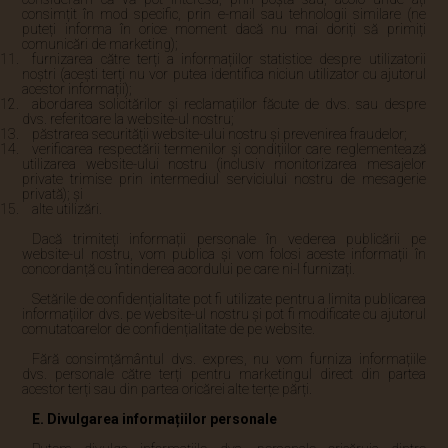
consimțit în mod specific, prin e-mail sau tehnologii similare (ne
puteți informa în orice moment dacă nu mai doriți să primiți
comunicări de marketing);
furnizarea către terți a informațiilor statistice despre utilizatorii
noștri (acești terți nu vor putea identifica niciun utilizator cu ajutorul
acestor informații);
abordarea solicitărilor și reclamațiilor făcute de dvs. sau despre
dvs. referitoare la website-ul nostru;
păstrarea securității website-ului nostru și prevenirea fraudelor;
verificarea respectării termenilor și condițiilor care reglementează
utilizarea website-ului nostru (inclusiv monitorizarea mesajelor
private trimise prin intermediul serviciului nostru de mesagerie
privată); și
alte utilizări.
Dacă trimiteți informații personale în vederea publicării pe
website-ul nostru, vom publica și vom folosi aceste informații în
concordanță cu întinderea acordului pe care ni-l furnizați.
Setările de confidențialitate pot fi utilizate pentru a limita publicarea
informațiilor dvs. pe website-ul nostru și pot fi modificate cu ajutorul
comutatoarelor de confidențialitate de pe website.
Fără consimțământul dvs. expres, nu vom furniza informațiile
dvs. personale către terți pentru marketingul direct din partea
acestor terți sau din partea oricărei alte terțe părți.
E. Divulgarea informațiilor personale