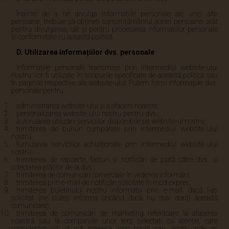
Înainte de a ne divulga informațiile personale ale unei alte
persoane, trebuie să obțineți consimțământul acelei persoanei atât
pentru divulgarea, cât și pentru procesarea informațiilor personale
în conformitate cu această politică.
D. Utilizarea informațiilor dvs. personale
Informațiile personale transmise prin intermediul website-ului
nostru vor fi utilizate în scopurile specificate de această politică sau
în paginile respective ale website-ului. Putem folosi informațiile dvs.
personale pentru:
administrarea website-ului și a afacerii noastre;
personalizarea website-ului nostru pentru dvs.;
autorizarea utilizării serviciilor disponibile pe website-ul nostru;
trimiterea de bunuri cumpărate prin intermediul website-ului
nostru;
furnizarea serviciilor achiziționate prin intermediul website-ului
nostru;
trimiterea de rapoarte, facturi și notificări de plată către dvs. și
colectarea plăților de la dvs.;
trimiterea de comunicări comerciale în vederea informării;
trimiterea prin e-mail de notificări solicitate în mod expres;
trimiterea buletinului nostru informativ prin e-mail, dacă l-ați
solicitat (ne puteți informa oricând dacă nu mai doriți această
comunicare);
trimiterea de comunicări de marketing referitoare la afacerea
noastră sau la companiile unor terți selectați cu atenție, care
considerăm că vă pot interesa, prin poștă sau, acolo unde ați