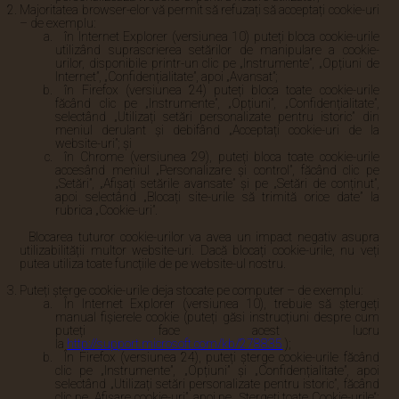
Majoritatea browser-elor vă permit să refuzați să acceptați cookie-uri
– de exemplu:
în Internet Explorer (versiunea 10) puteți bloca cookie-urile
utilizând suprascrierea setărilor de manipulare a cookie-
urilor, disponibile printr-un clic pe „Instrumente”, „Opțiuni de
Internet”, „Confidențialitate”, apoi „Avansat”;
în Firefox (versiunea 24) puteți bloca toate cookie-urile
făcând clic pe „Instrumente”, „Opțiuni”, „Confidențialitate”,
selectând „Utilizați setări personalizate pentru istoric” din
meniul derulant și debifând „Acceptați cookie-uri de la
website-uri”; și
în Chrome (versiunea 29), puteți bloca toate cookie-urile
accesând meniul „Personalizare și control”, făcând clic pe
„Setări”, „Afișați setările avansate” și pe „Setări de conținut”,
apoi selectând „Blocați site-urile să trimită orice date” la
rubrica „Cookie-uri”.
Blocarea tuturor cookie-urilor va avea un impact negativ asupra
utilizabilității multor website-uri. Dacă blocați cookie-urile, nu veți
putea utiliza toate funcțiile de pe website-ul nostru.
Puteți șterge cookie-urile deja stocate pe computer – de exemplu:
În Internet Explorer (versiunea 10), trebuie să ștergeți
manual fișierele cookie (puteți găsi instrucțiuni despre cum
puteți face acest lucru
la
http://support.microsoft.com/kb/278835
);
În Firefox (versiunea 24), puteți șterge cookie-urile făcând
clic pe „Instrumente”, „Opțiuni” și „Confidențialitate”, apoi
selectând „Utilizați setări personalizate pentru istoric”, făcând
clic pe „Afișare cookie-uri”, apoi pe „Ștergeți toate Cookie-urile“;