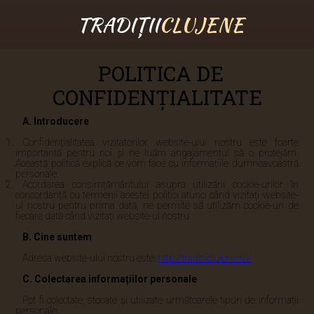
Politica de Confidențialitate
TRADIȚII
CLUJENE
POLITICA DE
CONFIDENȚIALITATE
A. Introducere
Confidențialitatea vizitatorilor website-ului nostru este foarte
importantă pentru noi și ne luăm angajamentul să o protejăm.
Această politică explică ce vom face cu informațiile dumneavoastră
personale.
Acordarea consimțământului asupra utilizării cookie-urilor în
concordanță cu termenii acestei politici atunci când vizitați website-
ul nostru pentru prima dată, ne permite să utilizăm cookie-uri de
fiecare dată când vizitați website-ul nostru.
B. Cine suntem
Adresa website-ului nostru este:
http://traditiiclujene.ro/
C. Colectarea informațiilor personale
Pot fi colectate, stocate și utilizate următoarele tipuri de informații
personale: