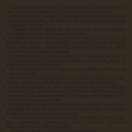
informații despre computer, inclusiv adresa IP, locația geografică,
tipul și versiunea browser-ului și despre sistemul de operare;
informații despre vizitele și utilizarea acestui website, inclusiv
sursa de recomandare, durata vizitei, vizualizările paginii și căile de
navigare pe website;
informații precum adresa dvs. de e-mail, pe care le introduceți
atunci când vă înregistrați pe website-ul nostru;
informațiile pe care le introduceți atunci când creați un profil pe
website-ul nostru – de exemplu, numele dvs., pozele de profil,
sexul, data nașterii, starea civilă, interese și hobby-uri, detalii
academice și detalii despre ocupație;
informații precum numele și adresa dvs. de e-mail, pe care le
introduceți pentru a configura abonările la e-mailurile și/sau la
buletinele noastre informative;
informații pe care le introduceți în timp ce utilizați serviciile de pe
website-ul nostru;
informații care sunt generate în timp ce utilizați website-ul nostru,
inclusiv despre când, cât de des și în ce circumstanțe îl utilizați;
informații referitoare la orice achiziție efectuată, servicii utilizate
sau tranzacții pe care le faceți prin intermediul website-ului nostru,
care pot include numele, adresa, numărul de telefon, adresa de e-
mail și detaliile cardului bancar;
informațiile pe care le postați pe website-ul nostru cu intenția de a
le publica pe internet, care pot include numele dvs. de utilizator,
imaginile de profil și conținutul postărilor;
informații conținute în orice comunicări ne trimiteți prin e-mail sau
prin intermediul website-ului nostru, inclusiv conținutul
comunicărilor și metadatele acestora;
orice alte informații personale pe care ni le trimiteți.