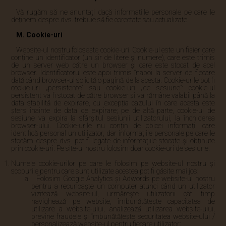
Vă rugăm să ne anunțați dacă informațiile personale pe care le
deținem despre dvs. trebuie să fie corectate sau actualizate.
M. Cookie-uri
Website-ul nostru folosește cookie-uri. Cookie-ul este un fișier care
conține un identificator (un șir de litere și numere), care este trimis
de un server web către un browser și care este stocat de acel
browser. Identificatorul este apoi trimis înapoi la server de fiecare
dată când browser-ul solicită o pagină de la acesta. Cookie-urile pot fi
cookie-uri „persistente” sau cookie-uri „de sesiune”: cookie-ul
persistent va fi stocat de către browser și va rămâne valabil până la
data stabilită de expirare, cu excepția cazului în care acesta este
șters înainte de data de expirare; pe de altă parte, cookie-ul de
sesiune va expira la sfârșitul sesiunii utilizatorului, la închiderea
browser-ului. Cookie-urile nu conțin de obicei informații care
identifică personal un utilizator, dar informațiile personale pe care le
stocăm despre dvs. pot fi legate de informațiile stocate și obținute
prin cookie-uri. Pe site-ul nostru folosim doar cookie-uri de sesiune.
Numele cookie-urilor pe care le folosim pe website-ul nostru și
scopurile pentru care sunt utilizate acestea pot fi găsite mai jos:
Folosim Google Analytics și Adwords pe website-ul nostru
pentru a recunoaște un computer atunci când un utilizator
vizitează website-ul, urmărește utilizatorii cât timp
navighează pe website, îmbunătățește capacitatea de
utilizare a website-ului, analizează utilizarea website-ului,
previne fraudele și îmbunătățește securitatea website-ului /
personalizează website-ul pentru fiecare utilizator;