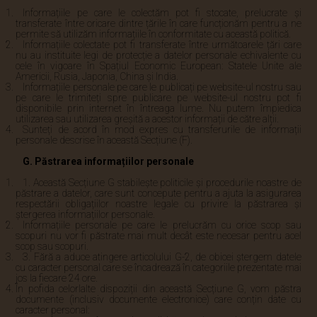
Informațiile pe care le colectăm pot fi stocate, prelucrate și
transferate între oricare dintre țările în care funcționăm pentru a ne
permite să utilizăm informațiile în conformitate cu această politică.
Informațiile colectate pot fi transferate între următoarele țări care
nu au instituite legi de protecție a datelor personale echivalente cu
cele în vigoare în Spațiul Economic European: Statele Unite ale
Americii, Rusia, Japonia, China și India.
Informațiile personale pe care le publicați pe website-ul nostru sau
pe care le trimiteți spre publicare pe website-ul nostru pot fi
disponibile prin internet în întreaga lume. Nu putem împiedica
utilizarea sau utilizarea greșită a acestor informații de către alții.
Sunteți de acord în mod expres cu transferurile de informații
personale descrise în această Secțiune (F).
G. Păstrarea informațiilor personale
1. Această Secțiune G stabilește politicile și procedurile noastre de
păstrare a datelor, care sunt concepute pentru a ajuta la asigurarea
respectării obligațiilor noastre legale cu privire la păstrarea și
ștergerea informațiilor personale.
Informațiile personale pe care le prelucrăm cu orice scop sau
scopuri nu vor fi păstrate mai mult decât este necesar pentru acel
scop sau scopuri.
3. Fără a aduce atingere articolului G-2, de obicei ștergem datele
cu caracter personal care se încadrează în categoriile prezentate mai
jos la fiecare 24 ore.
În pofida celorlalte dispoziții din această Secțiune G, vom păstra
documente (inclusiv documente electronice) care conțin date cu
caracter personal: