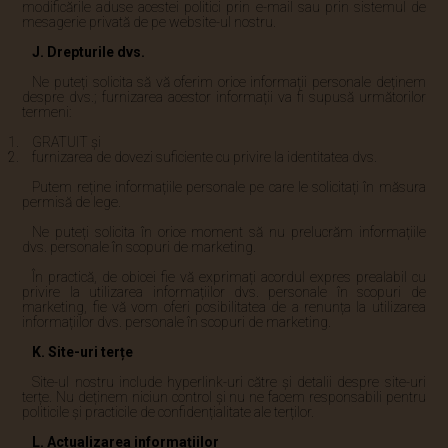
modificările aduse acestei politici prin e-mail sau prin sistemul de
mesagerie privată de pe website-ul nostru.
J. Drepturile dvs.
Ne puteți solicita să vă oferim orice informații personale deținem
despre dvs.; furnizarea acestor informații va fi supusă următorilor
termeni:
GRATUIT și
furnizarea de dovezi suficiente cu privire la identitatea dvs.
Putem reține informațiile personale pe care le solicitați în măsura
permisă de lege.
Ne puteți solicita în orice moment să nu prelucrăm informațiile
dvs. personale în scopuri de marketing.
În practică, de obicei fie vă exprimați acordul expres prealabil cu
privire la utilizarea informațiilor dvs. personale în scopuri de
marketing, fie vă vom oferi posibilitatea de a renunța la utilizarea
informațiilor dvs. personale în scopuri de marketing.
K. Site-uri terțe
Site-ul nostru include hyperlink-uri către și detalii despre site-uri
terțe. Nu deținem niciun control și nu ne facem responsabili pentru
politicile și practicile de confidențialitate ale terților.
L. Actualizarea informațiilor