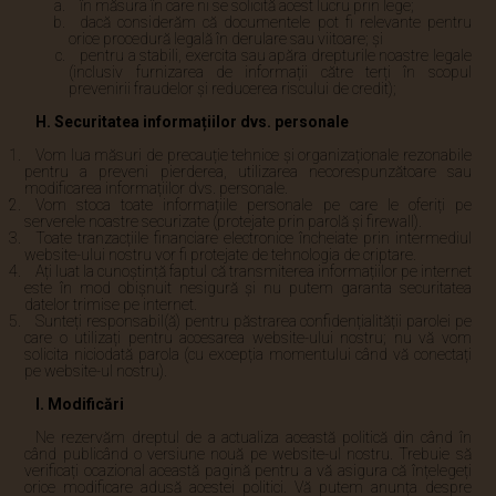
în măsura în care ni se solicită acest lucru prin lege;
dacă considerăm că documentele pot fi relevante pentru
orice procedură legală în derulare sau viitoare; și
pentru a stabili, exercita sau apăra drepturile noastre legale
(inclusiv furnizarea de informații către terți în scopul
prevenirii fraudelor și reducerea riscului de credit);
H. Securitatea informațiilor dvs. personale
Vom lua măsuri de precauție tehnice și organizaționale rezonabile
pentru a preveni pierderea, utilizarea necorespunzătoare sau
modificarea informațiilor dvs. personale.
Vom stoca toate informațiile personale pe care le oferiți pe
serverele noastre securizate (protejate prin parolă și firewall).
Toate tranzacțiile financiare electronice încheiate prin intermediul
website-ului nostru vor fi protejate de tehnologia de criptare.
Ați luat la cunoștință faptul că transmiterea informațiilor pe internet
este în mod obișnuit nesigură și nu putem garanta securitatea
datelor trimise pe internet.
Sunteți responsabil(ă) pentru păstrarea confidențialității parolei pe
care o utilizați pentru accesarea website-ului nostru; nu vă vom
solicita niciodată parola (cu excepția momentului când vă conectați
pe website-ul nostru).
I. Modificări
Ne rezervăm dreptul de a actualiza această politică din când în
când publicând o versiune nouă pe website-ul nostru. Trebuie să
verificați ocazional această pagină pentru a vă asigura că înțelegeți
orice modificare adusă acestei politici. Vă putem anunța despre