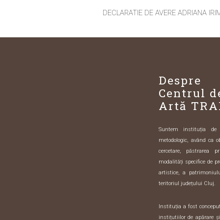
DECLARATIE DE AVERE ADRIANA IRIMI
Despre
Centrul d
Artă TRA
Suntem instituția de sp
metodologic, având ca o
cercetare, păstrarea pr
modalități specifice de pr
artistice, a patrimoniulu
teritoriul județului Cluj.
Instituția a fost concep
instițutiilor de apărare 