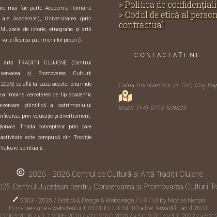
> Politica de confidenţiali
care mai fac parte Academia Româna
> Codul de etică al perso
e ale Academiei), Universitatea (prin
contractual
 Muzeele de istorie, etnografie și artă
 valorificarea patrimoniilor proprii).
CONTACTAȚI-NE
i Artă TRADIȚII CLUJENE (Centrul
servarea și Promovarea Culturii
 2025) se află la baza acestei piramide
Calea Dorobanților nr 104, Cluj-Na
de-a îmbina cercetarea de tip academic
zervare științifică a patrimoniului
Mobil: (+4) 0775 509823
orificarea, prin educație și divertisment,
iționale. Triada conceptelor prin care
activitate este compusă din Tradiție
 Valoare spirituală.
copyright
2025 - 2026 Centrul de Cultură și Artă Tradiții Clujene
25 Centrul Județean pentru Conservarea și Promovarea Culturii Tra
brush
2003 - 2026 / Grafică & Design & Webdesign / UX / UI by
Nicolae Nerțan
Prima versiune a websiteului TRADITIICLUJENE.RO a fost lansată în anul 2003:
0: 2003-2006 / v.1.1: 2006-2010 /
v2.0 2010-2020
/ v.3.0: 2021 / v.3.1: 2022 / v.3.2: