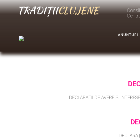
TRADIȚII
CLUJENE
Consil
Centr
ANUNȚURI
DEC
DECLARAȚII DE AVERE ȘI INTERESE
DE
DECLARAȚII