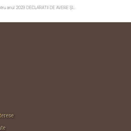
u anul 2023 DECLARATII DE AVERE ȘI...
nterese
nte