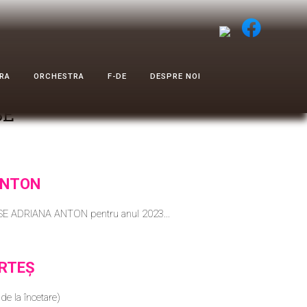
RA
ORCHESTRA
F-DE
DESPRE NOI
SE
ANTON
E ADRIANA ANTON pentru anul 2023...
ARTEȘ
e la încetare)