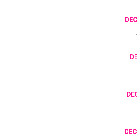
DEC
D
DE
DEC