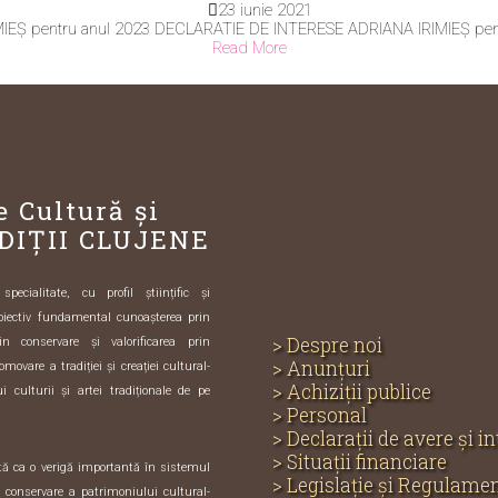
23 iunie 2021
EȘ pentru anul 2023 DECLARATIE DE INTERESE ADRIANA IRIMIEȘ pentr
Read More
e Cultură și
DIȚII CLUJENE
ecialitate, cu profil științific și
biectiv fundamental cunoașterea prin
> Despre noi
in conservare și valorificarea prin
> Anunțuri
omovare a tradiției și creației cultural-
> Achiziții publice
i culturii și artei tradiționale de pe
> Personal
> Declarații de avere și i
> Situații financiare
ută ca o verigă importantă în sistemul
> Legislație și Regulame
și conservare a patrimoniului cultural-