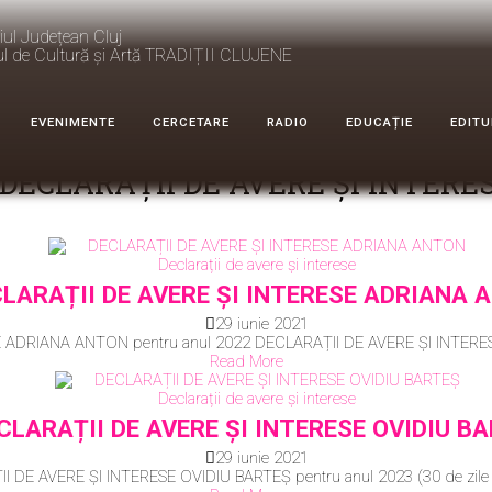
iul Județean Cluj
ul de Cultură și Artă TRADIȚII CLUJENE
EVENIMENTE
CERCETARE
RADIO
EDUCAȚIE
EDITU
DECLARAȚII DE AVERE ȘI INTERE
Declarații de avere și interese
LARAȚII DE AVERE ȘI INTERESE ADRIANA 
29 iunie 2021
 ADRIANA ANTON pentru anul 2022 DECLARAȚII DE AVERE ȘI INTERES
Read More
Declarații de avere și interese
CLARAȚII DE AVERE ȘI INTERESE OVIDIU B
29 iunie 2021
 DE AVERE ȘI INTERESE OVIDIU BARTEȘ pentru anul 2023 (30 de zile d