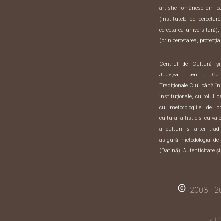
artistic românesc din 
(Institutele de cercetar
cercetarea universitară),
(prin cercetarea, protecția,
Centrul de Cultură ș
Județean pentru Con
Tradiționale Cluj până în
instituționale, cu rolul 
cu metodologiile de pre
cultural artistic și cu val
a culturii și artei trad
asigură metodologia de 
(Datină), Autenticitate și
copyright
2003 - 20
v.1.