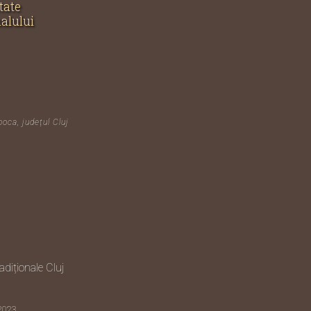
tate
nalului
poca, județul Cluj
diționale Cluj
 2023