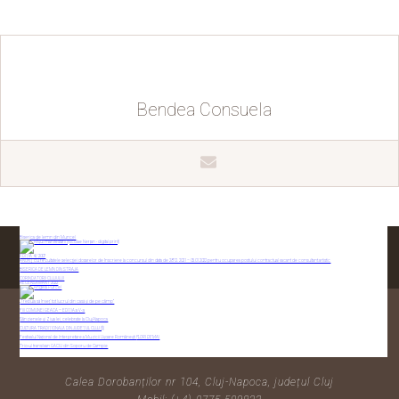
Bendea Consuela
Biserica de lemn din Muncel
EDIȚIA 4 / 2007
ANUNŢ cu rezultatele selecţiei dosarelor de înscriere la concursul din data de 28.12. 2021 – 05.01.2022 pentru ocuparea postului contractual vacant de consultant artistic
BISERICA DE LEMN DIN STRAJA
CORINDĂTORII CLUJULUI
RECENSĂMÂNT 2022
„Trebuia să înveț’ tot lucrul din casă și de pe câmp”
FIII COMUNEI GEACA – EDIȚIA a V- a
Sânzienele și Ziua Iei, celebrate la Cluj-Napoca
CONTACTAȚI-NE
CULTURA TRADIȚIONALĂ DIN JUDEȚUL CLUJ (5)
Festivalul Național de Interpretare a Muzicii Ușoare Românești
FLORI DE MAI
Trio-ul transilvan GACIU din Soporu de Campie
Calea Dorobanților nr 104, Cluj-Napoca, județul Cluj