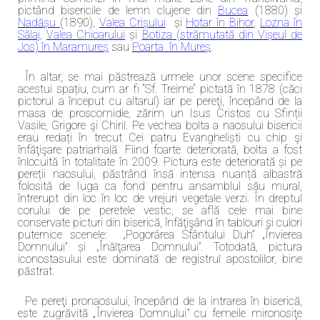
pictând bisericile de lemn clujene din
Bucea
(1880) și
Nadășu
(1890),
Valea Crișului
și
Hotar în Bihor
,
Lozna în
Sălaj
,
Valea Chioarului
și
Botiza (strămutată din Vișeul de
Jos) în Maramureș
sau
Poarta în Mureș
.
În altar, se mai păstrează urmele unor scene specifice
acestui spațiu, cum ar fi “Sf. Treime“ pictată în 1878 (căci
pictorul a început cu altarul) iar pe pereţi, începând de la
masa de proscomidie, zărim un Isus Cristos cu Sfinții
Vasile, Grigore şi Chiril. Pe vechea bolta a naosului bisericii
erau redați în trecut Cei patru Evangheliști cu chip şi
înfăţişare patriarhală. Fiind foarte deteriorată, bolta a fost
înlocuită în totalitate în 2009. Pictura este deteriorată și pe
pereții naosului, păstrând însă intensa nuanță albastră
folosită de Iuga ca fond pentru ansamblul său mural,
întrerupt din loc în loc de vrejuri vegetale verzi. În dreptul
corului de pe peretele vestic, se află cele mai bine
conservate picturi din biserică, înfăţişând în tablouri şi culori
puternice scenele: „Pogorârea Sfântului Duh” „Învierea
Domnului” și „Înălţarea Domnului”. Totodată, pictura
iconostasului este dominată de registrul apostolilor, bine
păstrat.
Pe pereţi pronaosului, începând de la intrarea în biserică,
este zugrăvită
„
Învierea Domnului
”
cu femeile mironosiţe