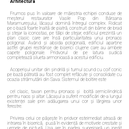
Arhitectura
Frumos pus în valoare de măiestria echipei conduse de
meșterul restaurator Vasile Pop din Bârsana
Maramureșului, lăcașul domină întregul complex. Ridicat
pe o bază foarte înaltă de piatră, construit din bârne de brad
și stejar la iconostas, pe tălpi de stejar, edificiul prezintă un
plan clasic care are însă particularitatea unui pronaos
poligonal. Având și absida poligonală, edificiul aparține
astfel grupei restrânse de biserici clujene care au ambele
capete poligonale. Pridvorul de pe latura sudică
completează silueta armonioasă a acestui edificiu.
Acoperișul unitar din șindrilă și turnul scund cu coif conic
pe bază pătrată au fost complet refăcute și consolidate cu
ocazia strămutării din Sava. Sistemul de boltire este
cel clasic, tavan pentru pronaos și boltă semicilindrică
pentru naos și altar. Lăcașul a suferit modificări de-a lungul
existenței sale prin adăugarea unui cor și lărgirea unor
ferestre.
Privirea celui ce pășește în pridvor esteimediat atrasă de
intrarea în biserică, pusă în evidență de motivele crestate și
urmele de pictură. Ușa are în partea superioară un inedit