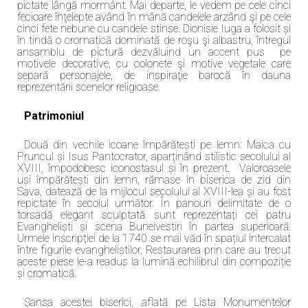
pictate lângă mormânt. Mai departe, le vedem pe cele cinci
fecioare înţelepte având în mână candelele arzând şi pe cele
cinci fete nebune cu candele stinse. Dionisie Iuga a folosit și
în tindă o cromatică dominată de roşu şi albastru, întregul
ansamblu de pictură dezvăluind un accent pus pe
motivele decorative, cu colonete şi motive vegetale care
separă personajele, de inspiraţie barocă în dauna
reprezentării scenelor religioase.
Patrimoniul
Două din vechile icoane împărătești pe lemn: Maica cu
Pruncul și Isus Pantocrator, aparținând stilistic secolului al
XVIII, împodobesc iconostasul și în prezent. Valoroasele
uși împărătești din lemn, rămase în biserica de zid din
Sava, datează de la mijlocul secolului al XVIII-lea și au fost
repictate în secolul următor. În panouri delimitate de o
torsadă elegant sculptată sunt reprezentați cei patru
Evangheliști și scena Buneivestiri în partea superioară.
Urmele inscripției de la 1740 se mai văd în spațiul intercalat
între figurile evangheliștilor. Restaurarea prin care au trecut
aceste piese le-a readus la lumină echilibrul din compoziție
și cromatică.
Șansa acestei biserici, aflată pe Lista Monumentelor