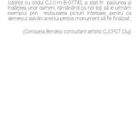
Istorice cu codul CJ-II-m-B-07745, a stat în pasiunea și
îndârjirea unor oameni, rămânând ca noi toți să le urmăm
exemplul prin restaurarea picturii interioare, pentru ca
demersul salvării acestui prețios monument să fie finalizat.
(Consuela Bendea, consultant artistic CJCPCT Cluj)