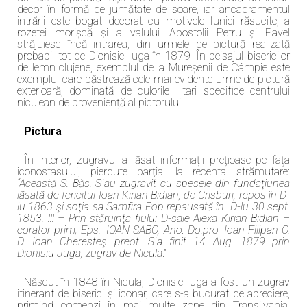
decor în formă de jumătate de soare, iar ancadramentul
intrării este bogat decorat cu motivele funiei răsucite, a
rozetei morișcă și a valului. Apostolii Petru și Pavel
străjuiesc încă intrarea, din urmele de pictură realizată
probabil tot de Dionisie Iuga în 1879. În peisajul bisericilor
de lemn clujene, exemplul de la Mureșenii de Câmpie este
exemplul care păstrează cele mai evidente urme de pictură
exterioară, dominată de culorile tari specifice centrului
niculean de proveniență al pictorului.
Pictura
În interior, zugravul a lăsat informații prețioase pe faţa
iconostasului, pierdute parțial la recenta strămutare:
“Această S. Băs. S`au zugravit cu spesele din fundaţiunea
lăsată de fericitul Ioan Kirian Bidian, de Crisburi, repos în D-
lu 1863 şi soţia sa Samfira Pop repausată în D-lu 30 sept.
1853. !!! – Prin stăruinţa fiului D-sale Alexa Kirian Bidian –
corator prim; Eps.: IOAN SABO, Ano: Do.pro: Ioan Filipan O.
D. Ioan Cheresteş preot. S`a finit 14 Aug. 1879 prin
Dionisiu Juga, zugrav de Nicula
.”
Născut în 1848 în Nicula, Dionisie Iuga a fost un zugrav
itinerant de biserici și iconar, care s-a bucurat de apreciere,
primind comenzi în mai multe zone din Transilvania,