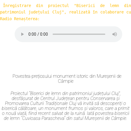
Înregistrare din proiectul "Biserici de lemn din 
patrimoniul județului Cluj", realizată în colaborare cu 
Radio Renașterea:
Povestea prețiosului monument istoric din Mureșenii de
Câmpie
Proiectul “Biserici de lemn din patrimoniul județului Cluj”,
desfășurat de Centrul Județean pentru Conservarea și
Promovarea Culturii Tradiționale Cluj vă invită să descoperiți o
biserică călătoare, un monument frumos și valoros, care a primit
o nouă viață, fiind recent salvat de la ruină. Iată povestea bisericii
de lemn “Cuvioasa Parascheva“ din satul Mureșenii de Câmpie.