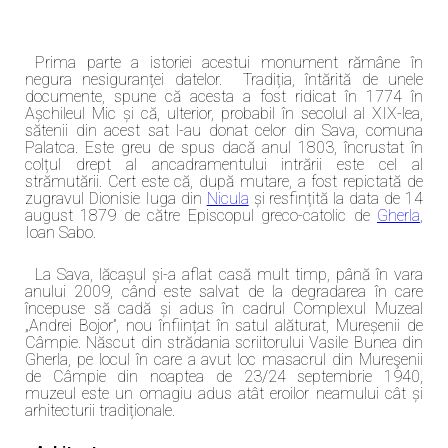
Prima parte a istoriei acestui monument rămâne în
negura nesiguranței datelor. Tradiția, întărită de unele
documente, spune că acesta a fost ridicat în 1774 în
Așchileul Mic și că, ulterior, probabil în secolul al XIX-lea,
sătenii din acest sat l-au donat celor din Sava, comuna
Palatca. Este greu de spus dacă anul 1803, încrustat în
colțul drept al ancadramentului intrării este cel al
strămutării. Cert este că, după mutare, a fost repictată de
zugravul Dionisie Iuga din
Nicula
și resfințită la data de 14
august 1879 de către Episcopul greco-catolic de
Gherla
,
Ioan Sabo.
La Sava, lăcașul și-a aflat casă mult timp, până în vara
anului 2009, când este salvat de la degradarea în care
începuse să cadă și adus în cadrul Complexul Muzeal
„Andrei Bojor”, nou înființat în satul alăturat, Mureșenii de
Câmpie. Născut din strădania scriitorului Vasile Bunea din
Gherla, pe locul în care a avut loc masacrul din Mureşenii
de Câmpie din noaptea de 23/24 septembrie 1940,
muzeul este un omagiu adus atât eroilor neamului cât și
arhitecturii tradiționale.