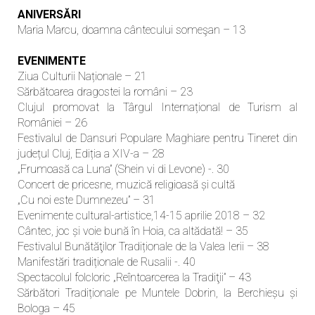
ANIVERSĂRI
Maria Marcu, doamna cântecului someşan – 13
EVENIMENTE
Ziua Culturii Naționale – 21
Sărbătoarea dragostei la români – 23
Clujul promovat la Târgul Internațional de Turism al
României – 26
Festivalul de Dansuri Populare Maghiare pentru Tineret din
județul Cluj, Ediția a XIV-a – 28
„Frumoasă ca Luna” (Shein vi di Levone) -. 30
Concert de pricesne, muzică religioasă și cultă
„Cu noi este Dumnezeu” – 31
Evenimente cultural-artistice,14-15 aprilie 2018 – 32
Cântec, joc și voie bună în Hoia, ca altădată! – 35
Festivalul Bunătăţilor Tradiționale de la Valea Ierii – 38
Manifestări tradiționale de Rusalii -. 40
Spectacolul folcloric „Reîntoarcerea la Tradiţii” – 43
Sărbători Tradiționale pe Muntele Dobrin, la Berchieșu și
Bologa – 45