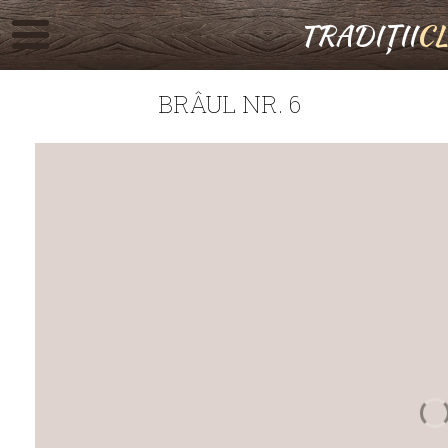
TRADIȚII
C
BRÂUL NR. 6