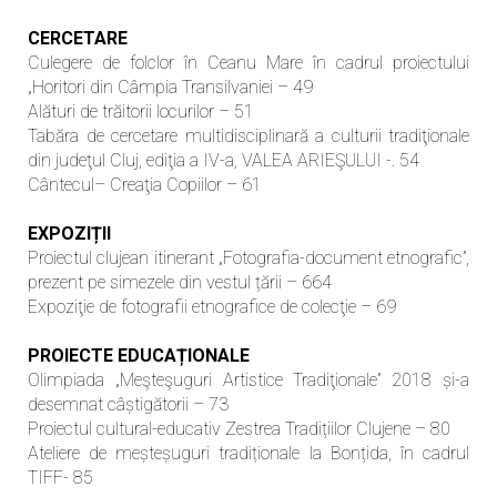
CERCETARE
Culegere de folclor în Ceanu Mare în cadrul proiectului
„Horitori din Câmpia Transilvaniei – 49
Alături de trăitorii locurilor – 51
Tabăra de cercetare multidisciplinară a culturii tradiţionale
din judeţul Cluj, ediţia a IV-a, VALEA ARIEŞULUI -. 54
Cântecul– Creaţia Copiilor – 61
EXPOZIȚII
Proiectul clujean itinerant „Fotografia-document etnografic”,
prezent pe simezele din vestul țării – 664
Expoziţie de fotografii etnografice de colecţie – 69
PROIECTE EDUCAȚIONALE
Olimpiada „Meşteşuguri Artistice Tradiţionale” 2018 și-a
desemnat câștigătorii – 73
Proiectul cultural-educativ Zestrea Tradițiilor Clujene – 80
Ateliere de meșteșuguri tradiționale la Bonțida, în cadrul
TIFF- 85