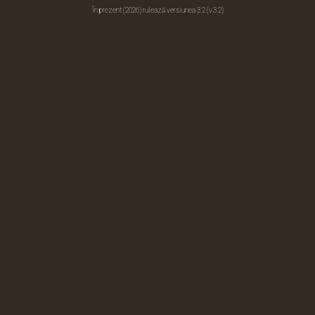
În prezent (2026) rulează versiunea 3.2 (v.3.2)