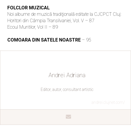
FOLCLOR MUZICAL
Noi albume de muzică tradiţională editate la CJCPCT Cluj:
Horitori din Câmpia Transilvaniei, Vol. V – 87
Ecoul Muntilor, Vol II – 89
COMOARA DIN SATELE NOASTRE
– 95
Andrei Adriana
Editor, autor, consultant artistic
andrei.clujnet.com/