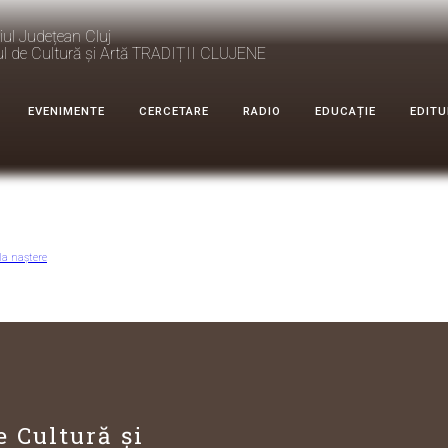
iul Județean Cluj
ul de Cultură și Artă TRADIȚII CLUJENE
EVENIMENTE
CERCETARE
RADIO
EDUCAȚIE
EDITU
la naștere
e Cultură și