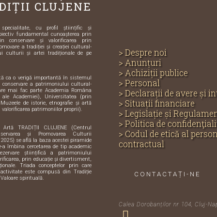
DIȚII CLUJENE
ecialitate, cu profil științific și
biectiv fundamental cunoașterea prin
in conservare și valorificarea prin
omovare a tradiției și creației cultural-
> Despre noi
i culturii și artei tradiționale de pe
> Anunțuri
> Achiziții publice
ută ca o verigă importantă în sistemul
> Personal
și conservare a patrimoniului cultural-
care mai fac parte Academia Româna
> Declarații de avere și i
e ale Academiei), Universitatea (prin
> Situații financiare
 Muzeele de istorie, etnografie și artă
 valorificarea patrimoniilor proprii).
> Legislație și Regulame
> Politica de confidenţiali
i Artă TRADIȚII CLUJENE (Centrul
> Codul de etică al perso
servarea și Promovarea Culturii
 2025) se află la baza acestei piramide
contractual
de-a îmbina cercetarea de tip academic
zervare științifică a patrimoniului
orificarea, prin educație și divertisment,
iționale. Triada conceptelor prin care
activitate este compusă din Tradiție
CONTACTAȚI-NE
 Valoare spirituală.
Calea Dorobanților nr 104, Cluj-Na