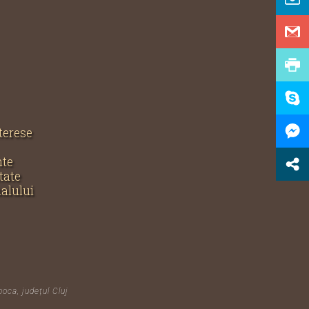
nterese
nte
tate
nalului
poca, județul Cluj