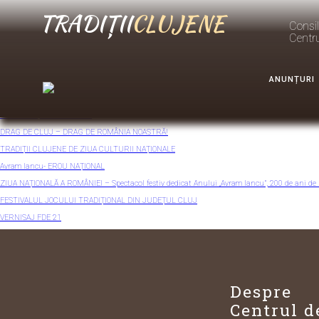
TRADIȚII
CLUJENE
Viitorul Tradițiilor Clujene urcă pe scenă!
Consil
Concert de pricesne „Tradiții clujene, de Buna Vestire”
Centr
Spectacol extraordinar „Când dragostea devine cântec”
De la Cluj, în toată țara! – spectacol festiv dedicat Zilei Unirii Principatelor Române
ANUNȚURI
Ziua Culturii Naționale la Cluj: eveniment special cu Grigore Leșe
TRADIȚII CLUJENE DE BUNA VESTIRE
DRAGOSTE, IZVOR DE DOR
DRAG DE CLUJ – DRAG DE ROMÂNIA NOASTRĂ!
TRADIȚII CLUJENE DE ZIUA CULTURII NAȚIONALE
Avram Iancu- EROU NAȚIONAL
ZIUA NAȚIONALĂ A ROMÂNIEI – Spectacol festiv dedicat Anului „Avram Iancu”, 200 de ani de 
FESTIVALUL JOCULUI TRADIȚIONAL DIN JUDEȚUL CLUJ
VERNISAJ FDE 21
ZILELE RECOLTEI
TRADIȚII CLUJENE LA FESTIVALUL GEAMGIILOR DE LA BOCIU
NEXT >>
Despre
Centrul d