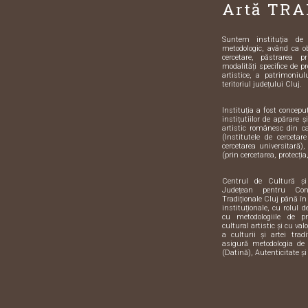
Artă TRA
Suntem instituția de sp
metodologic, având ca o
cercetare, păstrarea pr
modalități specifice de pr
artistice, a patrimoniulu
teritoriul județului Cluj.
Instituția a fost concep
instițutiilor de apărare 
artistic românesc din 
(Institutele de cercetar
cercetarea universitară),
(prin cercetarea, protecția,
Centrul de Cultură ș
Județean pentru Con
Tradiționale Cluj până în
instituționale, cu rolul 
cu metodologiile de pre
cultural artistic și cu val
a culturii și artei trad
asigură metodologia de 
(Datină), Autenticitate și