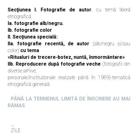
Secţiunea I. Fotografie de autor
, cu temă liberă
etnografică
Ia. fotografie alb/negru.
Ib. fotografie color
II. Secţiunea specială:
IIa. fotografie recentă, de autor
(alb/negru și/sau
color)
cu tema
«Ritualuri de trecere-botez, nuntă, înmormântare»
IIb. Reproducere după fotografie veche
(fotografii din
diverse arhive,
personale/instituționale realizate până în 1989)-tematică
etnografică generală
PÂNĂ LA TERMENUL LIMITĂ DE ÎNSCRIERE AU MAI
RĂMAS
:
–
ZILE