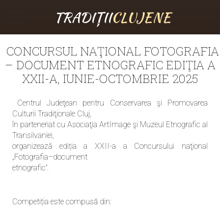
TRADIȚII
CLUJENE
CONCURSUL NAŢIONAL FOTOGRAFIA
– DOCUMENT ETNOGRAFIC EDIŢIA A
XXII-A, IUNIE-OCTOMBRIE 2025
Centrul Judeţean pentru Conservarea şi Promovarea
Culturii Tradiţionale Cluj,
în parteneriat cu Asociaţia ArtImage şi Muzeul Etnografic al
Transilvaniei,
organizează ediția a XXII-a a Concursului naţional
„Fotografia–document
etnografic”.
Competiția este compusă din: