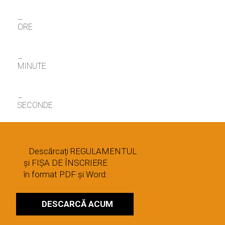
–
ORE
–
MINUTE
–
SECONDE
Descărcați REGULAMENTUL
și FIȘA DE ÎNSCRIERE
în format PDF și Word:
DESCARCĂ ACUM