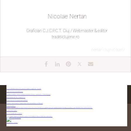
Nicolae Nertan
Grafician C.J.C.P.C.T. Cluj / Webmaster & editor
traditiiclujene.ro
nertan.clujnet.com/
Muzică tradițională, la Muzeul „Octavian Goga” din Ciucea
ZIUA SATULUI ROMÂNESC
SĂRBĂTOAREA TRADIȚIONALĂ AVRAM IANCU – MĂRIȘEL –FÂNTÂNELE
Satul tradițional din județul Cluj
SPECTACOL PE MUNTELE DOBRIN
Vârstnici din Alcañiz, Spania, fascinați de tradițiile românești
MARIA MARCU
ANUNȚ cu rezultatul probei practice la concursul pentru ocuparea, pe perioadă nedeterminată, a postului de ADMINISTRATOR M IANUNȚ
ZILELE RECOLTEI
ȘEZĂTOARE DE ZIUA IEI
CONTACTAȚI-NE
Schimbări majore în drumul spre orchestra profesionistă care este astăzi
Diecița din Orman