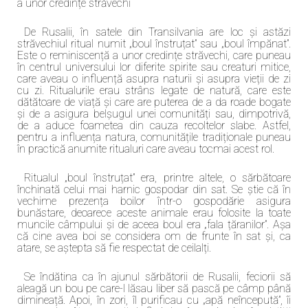
a unor credințe străvechi
De Rusalii, în satele din Transilvania are loc și astăzi
străvechiul ritual numit „boul înstruțat” sau „boul împănat”.
Este o reminiscență a unor credințe străvechi, care puneau
în centrul universului lor diferite spirite sau creaturi mitice,
care aveau o influență asupra naturii și asupra vieții de zi
cu zi. Ritualurile erau strâns legate de natură, care este
dătătoare de viață și care are puterea de a da roade bogate
și de a asigura belșugul unei comunități sau, dimpotrivă,
de a aduce foametea din cauza recoltelor slabe. Astfel,
pentru a influența natura, comunitățile tradiționale puneau
în practică anumite ritualuri care aveau tocmai acest rol.
Ritualul „boul înstruțat” era, printre altele, o sărbătoare
închinată celui mai harnic gospodar din sat. Se știe că în
vechime prezența boilor într-o gospodărie asigura
bunăstare, deoarece aceste animale erau folosite la toate
muncile câmpului și de aceea boul era „fala țăranilor”. Așa
că cine avea boi se considera om de frunte în sat și, ca
atare, se aștepta să fie respectat de ceilalți.
Se îndătina ca în ajunul sărbătorii de Rusalii, feciorii să
aleagă un bou pe care-l lăsau liber să pască pe câmp până
dimineață. Apoi, în zori, îl purificau cu „apă neîncepută”, îi