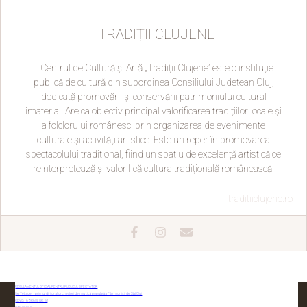
TRADIȚII CLUJENE
Centrul de Cultură și Artă „Tradiții Clujene” este o instituție
publică de cultură din subordinea Consiliului Județean Cluj,
dedicată promovării și conservării patrimoniului cultural
imaterial. Are ca obiectiv principal valorificarea tradițiilor locale și
a folclorului românesc, prin organizarea de evenimente
culturale și activități artistice. Este un reper în promovarea
spectacolului tradițional, fiind un spațiu de excelență artistică ce
reinterpretează și valorifică cultura tradițională românească.
traditiiclujene.ro
REGULAMENTUL OFICIAL PENTRU PUBLICUL SPECTATOR
Ilie Tetrade – primul dirijor al orchestrei de muzică populară a Filarmonicii de Stat Cluj
REVISTA BRÂUL NR. 18