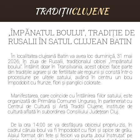
TRADIȚII
CLUJENE
„ÎMPĂNATUL BOULUI”, TRADIȚIE DE
RUSALII ÎN SATUL CLUJEAN BATIN
În localitatea clujeană Batin va avea loc duminică, 31 mai
2026, în ziua de Rusalii, tradiționalul obicei „Împănatul
boului”. Întâlnit doar în Transilvania, acest obicei face parte
din tradițiile agrare și de fertilitate ale regiunii și constă într-o
procesiune pe ulițele satului, având în centru un bou
împodobit cu frunze, flori și panglici colorate.
Manifestarea, care coincide cu Întâlnirea fiilor satului, este
organizată de Primăria Comunei Unguraș, în parteneriat cu
Centrul de Cultură și Artă Tradiții Clujene, instituție de
cultură aflată în subordinea Consiliului Județean Cluj.
De la ora 14:00 se va desfășura obiceiul propriu-zis, în
cadrul căruia boul va fi împodobit cu flori și spice de grâu.
Alaiul format din fete și feciori va purta „boul înstruțat” pe