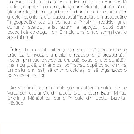
puneau la gât o cunună de flori de câmp și spice, împletită
de fete, clopoței în coarne, după care fetele îl „îmbrăcau” cu
ștergare, fețe de masă și brâie. Îndrumat de un conducător
al cetei feciorilor, alaiul ducea „boul înstruțat” din gospodărie
în gospodărie, „ca un colindat al împlinirii roadelor și al
cununiei soarelui, aflat acum la apogeu”, după cum
decodifică etnologul Ion Ghinoiu una dintre semnificațiile
acestui ritual.
Întregul alai era stropit cu „apă neîncepută” și cu boabe de
grâu, ca o invocare a ploilor, a roadelor și a prosperității.
Feciorii primeau diverse daruri, ouă, colaci și alte bunătăți,
mai nou țuică, urmând ca, pe înserat, după ce se termina
umblatul prin sat, să cheme ceterași și să organizeze o
petrecere a tinerilor.
Acest obicei se mai întâlnește și astăzi în satele de pe
Valea Someșului Mic din județul Cluj, precum Batin, Mintiu
Gherlii și Mănăstirea, dar și în sate din județul Bistrița-
Năsăud.