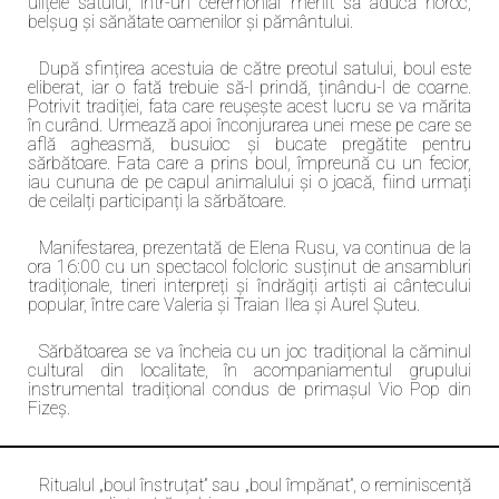
ulițele satului, într-un ceremonial menit să aducă noroc,
belșug și sănătate oamenilor și pământului.
După sfințirea acestuia de către preotul satului, boul este
eliberat, iar o fată trebuie să-l prindă, ținându-l de coarne.
Potrivit tradiției, fata care reușește acest lucru se va mărita
în curând. Urmează apoi înconjurarea unei mese pe care se
află agheasmă, busuioc și bucate pregătite pentru
sărbătoare. Fata care a prins boul, împreună cu un fecior,
iau cununa de pe capul animalului și o joacă, fiind urmați
de ceilalți participanți la sărbătoare.
Manifestarea, prezentată de Elena Rusu, va continua de la
ora 16:00 cu un spectacol folcloric susținut de ansambluri
tradiționale, tineri interpreți și îndrăgiți artiști ai cântecului
popular, între care Valeria și Traian Ilea și Aurel Șuteu.
Sărbătoarea se va încheia cu un joc tradițional la căminul
cultural din localitate, în acompaniamentul grupului
instrumental tradițional condus de primașul Vio Pop din
Fizeș.
Ritualul „boul înstruțat” sau „boul împănat”, o reminiscență