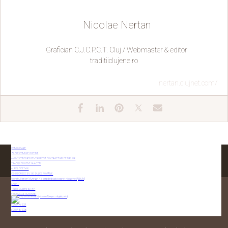
Nicolae Nertan
Grafician C.J.C.P.C.T. Cluj / Webmaster & editor
traditiiclujene.ro
nertan.clujnet.com/
COMUNICARE
ZILELE COMUNEI CĂTINA
ANUNȚ CONCURS PENTRU POST CONTRACTUAL DE DIRIJOR
TRADIȚII CLUJENE LA AITON
AUREL CICEOAN
CE-ȚI DORESC EU ȚIE, DULCE ROMÂNIE
Monahul Ilarion Mureşan – o viaţă dedicată icoanei niculene (ALBUM)
ANUNȚ
Tradiții Clujene la TIFF
FESTIVALUL PLĂCINTEI
CONTACTAȚI-NE
EDIȚIA 4 / 2007
EDIȚIA 3 / 2006