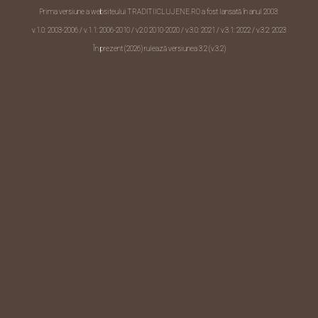
Prima versiune a websiteului TRADITIICLUJENE.RO a fost lansată în anul 2003:
v.1.0: 2003-2006 / v.1.1: 2006-2010 /
v2.0 2010-2020
/ v.3.0: 2021 / v.3.1: 2022 / v.3.2: 2023
În prezent (2026) rulează versiunea 3.2 (v.3.2)