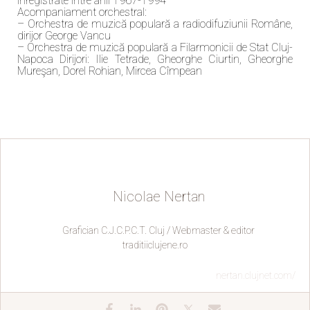
înregistrate între anii 1967-1994
Acompaniament orchestral:
– Orchestra de muzică populară a radiodifuziunii Române,
dirijor George Vancu
– Orchestra de muzică populară a Filarmonicii de Stat Cluj-
Napoca Dirijori: Ilie Tetrade, Gheorghe Ciurtin, Gheorghe
Mureşan, Dorel Rohian, Mircea Cîmpean
Nicolae Nertan
Grafician C.J.C.P.C.T. Cluj / Webmaster & editor
traditiiclujene.ro
nertan.clujnet.com/