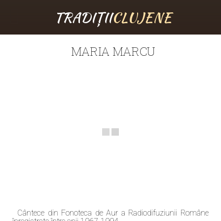
TRADIȚII
CLUJENE
MARIA MARCU
Cântece din Fonoteca de Aur a Radiodifuziunii Române