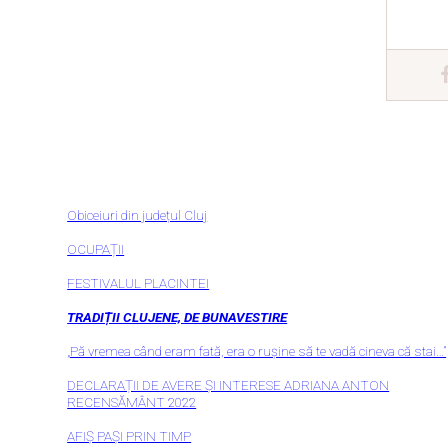
Obiceiuri din județul Cluj
OCUPAȚII
FESTIVALUL PLACINTEI
TRADIȚII CLUJENE, DE BUNAVESTIRE
„Pă vremea când eram fată, era o rușine să te vadă cineva că stai…”
DECLARAȚII DE AVERE ȘI INTERESE ADRIANA ANTON
RECENSĂMÂNT 2022
AFIȘ PAȘI PRIN TIMP