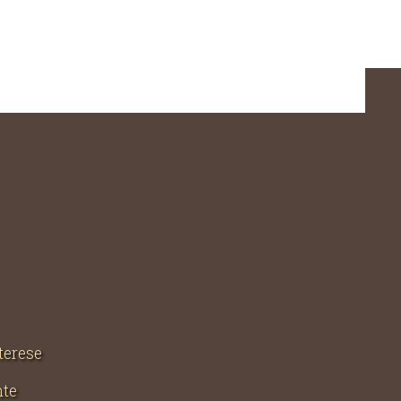
nterese
nte