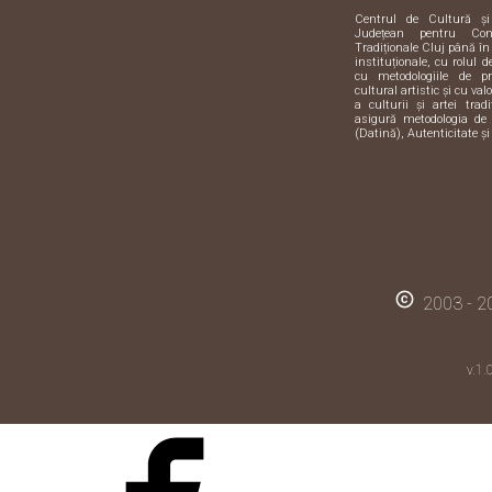
Centrul de Cultură ș
Județean pentru Con
Tradiționale Cluj până în
instituționale, cu rolul 
cu metodologiile de pre
cultural artistic și cu val
a culturii și artei trad
asigură metodologia de 
(Datină), Autenticitate și
copyright
2003 - 20
v.1.