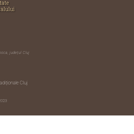
tate
nalului
poca, județul Cluj
diționale Cluj
 2023