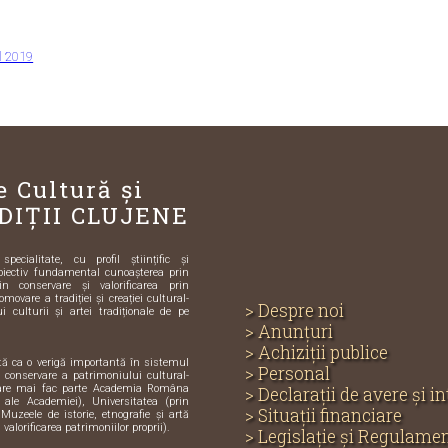
 2019
e Cultură și
DIȚII CLUJENE
ecialitate, cu profil științific și
biectiv fundamental cunoașterea prin
in conservare și valorificarea prin
omovare a tradiției și creației cultural-
> Despre noi
i culturii și artei tradiționale de pe
> Anunțuri
> Achiziții publice
ută ca o verigă importantă în sistemul
> Personal
și conservare a patrimoniului cultural-
care mai fac parte Academia Româna
> Declarații de avere și i
e ale Academiei), Universitatea (prin
> Situații financiare
 Muzeele de istorie, etnografie și artă
 valorificarea patrimoniilor proprii).
> Legislație și Regulame