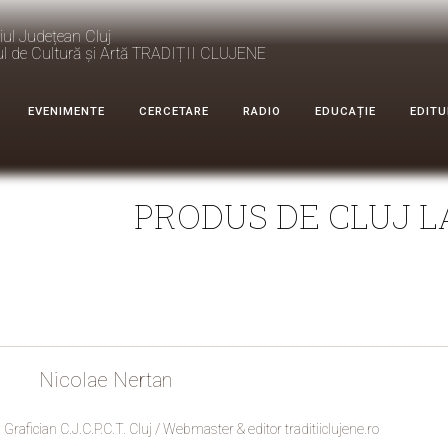
iul Județean Cluj
ul de Cultură și Artă TRADIȚII CLUJENE
EVENIMENTE
CERCETARE
RADIO
EDUCAȚIE
EDITU
PRODUS DE CLUJ LA
Nicolae Nertan
Grafician C.J.C.P.C.T. Cluj / Webmaster & editor traditiiclujene.ro