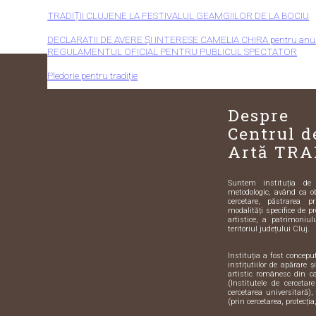
TRADIȚII CLUJENE LA FESTIVALUL GEAMGIILOR DE LA BOCIU
DECLARATII DE AVERE ȘI INTERESE CAMELIA CHIRA pentru anul
REGULAMENTUL OFICIAL PENTRU PUBLICUL SPECTATOR
Pledorie pentru tradiție
Despre
Centrul d
Artă TRA
Suntem instituția de sp
metodologic, având ca o
cercetare, păstrarea pr
modalități specifice de pr
artistice, a patrimoniulu
teritoriul județului Cluj.
Instituția a fost concep
instițutiilor de apărare 
artistic românesc din 
(Institutele de cercetar
cercetarea universitară),
(prin cercetarea, protecția,