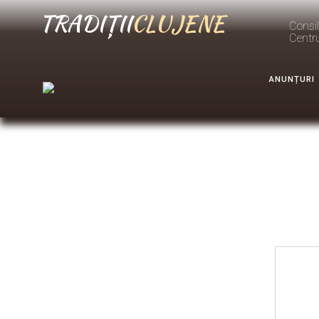
TRADIȚII
CLUJENE
Consil
Centr
ANUNȚURI