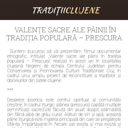
TRADIȚII
CLUJENE
VALENȚE SACRE ALE PÂINII ÎN
TRADIȚIA POPULARĂ – PRESCURA
Suntem bucuroși să vă prezentăm filmul documentar
etnografic, intitulat „Valențe sacre ale pâinii în tradiția
populară – Prescura”, realizat în acest an în localitatea
clujeană Negreni de echipa Centrului Județean pentru
Conservarea și Promovarea Culturii Tradiționale Cluj, în
cadrul unui amplu proiect de reconstituire a tradițiilor și
obiceiurilor din satele clujene.
***
Deoarece biserica este centrul spiritual al comunității
creștine, în cadrul liturgic, pâinea (prescura) capătă multiple
semnificații sacre.Este făcută din aluat dospit, plămădită
din făină albă de grâu curat. Alături de vin și apă, această
pâine liturgică este materia principală din care se pregătește
Sfânta Împărtășanie.În fiecare sat exista și mai există și