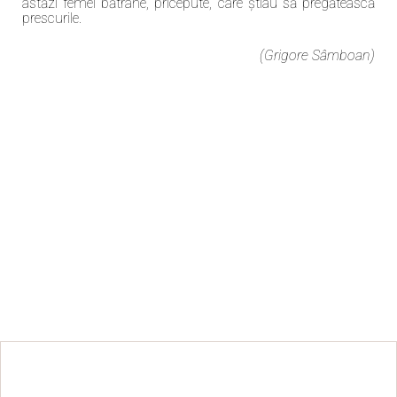
astăzi femei bătrâne, pricepute, care știau să pregătească
prescurile.
(Grigore Sâmboan)