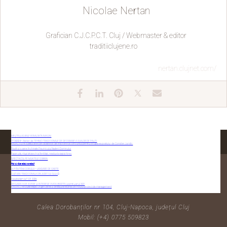
Nicolae Nertan
Grafician C.J.C.P.C.T. Cluj / Webmaster & editor
traditiiclujene.ro
nertan.clujnet.com/
MEȘTEȘUGURILE ROMILOR ÎN IMAGINI
17.04.2024 – Atelier de TEHNICI TRADIȚIONALE DE DECORARE A OUĂLOR DE PAȘTI
ANUNŢ cu rezultatul selecției dosarelor de înscriere la concursul pentru ocuparea postului de Consilier Juridic
Studii și icoane închinate Praznicului Nașterii Domnului
Paparuda, ritual străvechi al fertilității, readus la viață la Nireș
SPECTACOL PE MUNTELE DOBRIN
Hai să dăm mână cu mână!
LA FÂNTÂNA DORULUI – LANSARE DE CARTE
CULTURA TRADIȚIONALĂ DIN JUDEȚUL CLUJ (2)
CONTACTAȚI-NE
Vă așteptăm la F-DE 2026!
DECLARAȚII DE AVERE ȘI INTERESE OVIDIU BARTEȘ pentru anul 2021
A N U N Ţ: Rezultat etapa I Organizarea și desfășurarea analizei noului proiect de management
Calea Dorobanților nr 104, Cluj-Napoca, județul Cluj
Mobil: (+4) 0775 509823