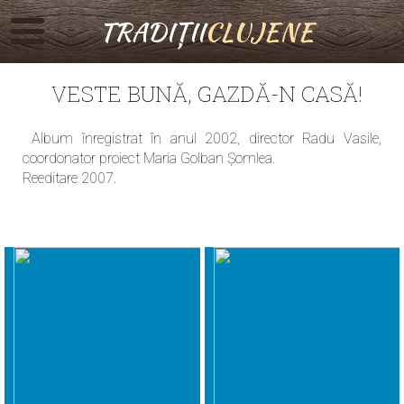
TRADIȚII
CLUJENE
VESTE BUNĂ, GAZDĂ-N CASĂ!
Album înregistrat în anul 2002, director Radu Vasile,
coordonator proiect Maria Golban Șomlea.
Reeditare 2007.