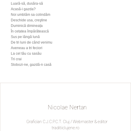
Luară-să, dusăra-să
Acasă-i gazda?
Noi umblăm sa colindăm
Deschide usa, creştine
Duminică dimineața
În cetatea împărătească
Sus pe lângă lună
De tri luni de când venimu
Aveneau a tri feciori
La cel tău cu sasău
Tri crai
Slobozi-ne, gazdă-n casă
Nicolae Nertan
Grafician C.J.C.P.C.T. Cluj / Webmaster & editor
traditiiclujene.ro