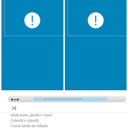
00:00
01:55
Veste buna, gazdă-n casa!
Coborât o coborât
Ciucur verde de mătasă