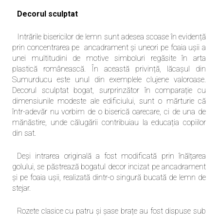
Decorul sculptat
Intrările bisericilor de lemn sunt adesea scoase în evidență
prin concentrarea pe ancadrament și uneori pe foaia ușii a
unei multitudini de motive simboluri regăsite în arta
plastică românească. În această privință, lăcașul din
Sumurducu este unul din exemplele clujene valoroase.
Decorul sculptat bogat, surprinzător în comparație cu
dimensiunile modeste ale edificiului, sunt o mărturie că
într-adevăr nu vorbim de o biserică oarecare, ci de una de
mănăstire, unde călugării contribuiau la educația copiilor
din sat.
Deși intrarea originală a fost modificată prin înălțarea
golului, se păstrează bogatul decor incizat pe ancadrament
și pe foaia ușii, realizată dintr-o singură bucată de lemn de
stejar.
Rozete clasice cu patru și șase brațe au fost dispuse sub