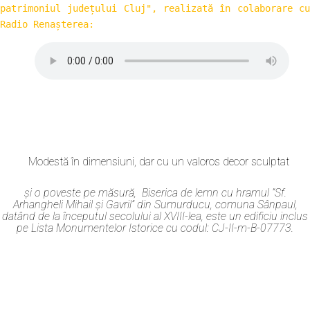
patrimoniul județului Cluj", realizată în colaborare cu 
Radio Renașterea:
Modestă în dimensiuni, dar cu un valoros decor sculptat
și o poveste pe măsură, Biserica de lemn cu hramul ”Sf.
Arhangheli Mihail și Gavril” din Sumurducu, comuna Sânpaul,
datând de la începutul secolului al XVIII-lea, este un edificiu inclus
pe Lista Monumentelor Istorice cu codul: CJ-II-m-B-07773.