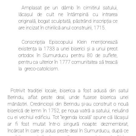
Amplasat pe un dâmb în cimitirul satului,
lăcașul de cult ne întâmpină cu intrarea
originală, bogat sculptată, păstrând inscripția ce
are incizat în chirilică anul construirii, 1715.
Conscripția Episcopului Klein menționează
existența la 1733 a unei biserici și a unui preot
ortodox în Sumurducu pentru 80 de suflete,
pentru ca ulterior în 1777 comunitatea să treacă
la greco-catolicism.
Potrivit tradiției locale, biserica a fost adusă din satul
Berindu, aflat peste deal, unde fusese biserica unei
mănăstiri. Credincioșii din Berindu și-au construit o nouă
biserică de lemn în 1752, pe noua vatră a satului, neluând
cu ei vechiul edificiu. Tot “legenda locală” spune că lăcașul
ar fi fost mutat într-o singură noapte: dezmembrat,
încărcat în care și adus peste deal în Sumurducu, după ce