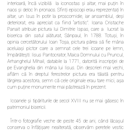
interioară, încă vizibilă la iconostas și altar, mai puțin în
naos și deloc în pronaos. Sfinți episcopi erau reprezentați în
altar, un Isus în potir la proscomidie, iar ansamblul, deși
deteriorat, era apreciat ca fiind “artistic”. Ioana Cristache
Panait atribuie pictura lui Dimitrie Ispas, care a lucrat la
biserica din satul alăturat, Sânpaul, în 1788. Totuși, în
opinia cercetătorului Ioan Toșa, pictura părea să fie mâna
aceluiași pictor care a semnat cele trei icoane pe lemn,
împărătești: Iisus Pantocrator, Maica Domnului cu Pruncul,
Arhanghelul Mihail, databile la 1771, datorită inscripţiei de
pe Evanghelia din mâna lui Iisus. Din descrieri mai vechi,
aflăm că în dreptul ferestrelor pictura era tăiată pentru
lărgirea acestora, semn că cele originale erau tare mici, așa
cum puține monumente mai păstrează în prezent.
Icoanele și tipăriturile de secol XVIII nu se mai găsesc în
patrimoniul bisericii.
Într-o fotografie veche de peste 45 de ani, când lăcașul
conserva o înfățișare nealterată, observăm peretele vestic