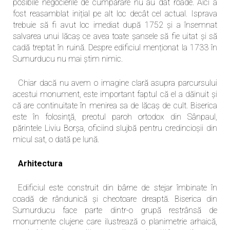
posibile negocierile de cumpărare nu au dat roade. Aici a
fost reasamblat inițial pe alt loc decât cel actual. Isprava
trebuie să fi avut loc imediat după 1752 și a însemnat
salvarea unui lăcaș ce avea toate șansele să fie uitat și să
cadă treptat în ruină. Despre edificiul menționat la 1733 în
Sumurducu nu mai știm nimic.
Chiar dacă nu avem o imagine clară asupra parcursului
acestui monument, este important faptul că el a dăinuit și
că are continuitate în menirea sa de lăcaș de cult. Biserica
este în folosinţă, preotul paroh ortodox din Sânpaul,
părintele Liviu Borșa, oficiind slujbă pentru credincioșii din
micul sat, o dată pe lună.
Arhitectura
Edificiul este construit din bârne de stejar îmbinate în
coadă de rândunică și cheotoare dreaptă. Biserica din
Sumurducu face parte dintr-o grupă restrânsă de
monumente clujene care ilustrează o planimetrie arhaică,