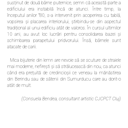
susținut de două bârne puternice, semn că această parte a
edificiului era instabilă încă de atunci. Între timp, la
începutul anilor ʹ80, s-a intervenit prin acoperirea cu tablă,
vopsirea și placarea interiorului, știrbindu-se din aspectul
tradițional al unui edificiu atât de valoros. În cursul ultimilor
10 ani, au avut loc lucrări pentru consolidarea bazei și
schimbarea parapetului pridvorului. Însă, bârnele sunt
atacate de carii.
Mica bijuterie din lemn are nevoie să se scuture de straiele
mai moderne, nefirești și să strălucească din nou, ca atunci
când era prețuită de credincioșii ce veneau la mănăstirea
din Berindu sau de sătenii din Sumurducu care au dorit-o
atât de mult.
(Consuela Bendea, consultant artistic CJCPCT Cluj)