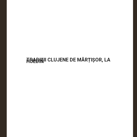
TRADIȚII CLUJENE DE MĂRȚIȘOR, LA
HUEDIN