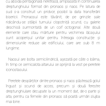
cu absida pentagonală neretrasă, amplasată în continuarea
dreptunghiului format din pronaos și naos. Pe latura de
sud s-a construit un pridvor, posibil la data transferării
bisericii. Pronaosul este tăvănit, de pe grinzile sale
ridicându-se stâlpii turnului clopotniță scund, cu galerie
deschisă surmontată de un coif octogonal. Alte două
elemente care stau mărturie pentru vechimea lăcașului
sunt acoperișul unitar pentru întreaga construcție și
dimensiunile reduse ale edificiului, care are sub 8 m
lungime.
Naosul are bolta semicilindrică, așezată pe câte o bârna,
în timp ce semicalota altarului se sprijină la vest pe peretele
iconostasului.
Peretele despărțitor dintre pronaos și naos păstrează golul
îngust și scund de acces, precum și două ferestre
dreptunghiulare decupate la un moment dat, de-o parte și
alta, pentru ca femeile din pronaos să poată urmări slujba
mai bine.