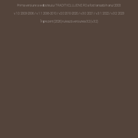
Prima versiune a websiteului TRADITIICLUJENE.RO a fost lansată în anul 2003:
v.1.0: 2003-2006 / v.1.1: 2006-2010 /
v2.0 2010-2020
/ v.3.0: 2021 / v.3.1: 2022 / v.3.2: 2023
În prezent (2026) rulează versiunea 3.2 (v.3.2)