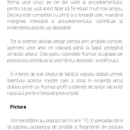
forma unor cruci, pe cei doi ușori ai ancadramentului,
pentru ca pe ușă acest tipar să fie reluat mult mai amplu.
Decorul este completat cu zimți și o torsadă care, marcând
marginea interioară a ancadramentului, contribuie la
evidențierea acestei uși deosebite.
Tot la exterior, absida atrage atenția prin amplele console,
asemeni unor aripi ce coboară până la talpă, protejând
simbolic altarul. Cele patru colonetele frumos sculptate ale
pridvorului contribuie la veșmântul decorativ al edificiului.
În interior, de sub stratul de tablă și vopsea, răzbat urmele
talentului acestui meșter care a scos în evidență arcul
dublou printr-un frumos profil și bârnele de sprijin ale bolții
naosului printr-o torsadă pronunțată.
Pictura
Unii cercetători au poposit aici în anii `70, în perioada când
se păstrau acoperișul de șindrilă și fragmente din pictura