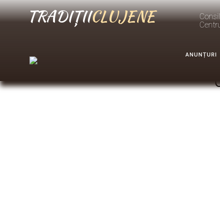
TRADIȚII
CLUJENE
Consil
Centr
ANUNȚURI