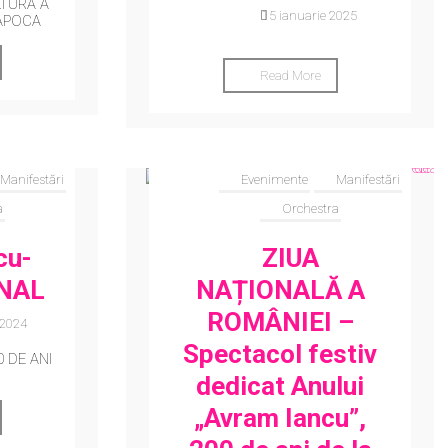
LTURĂ A
15 ianuarie 2025
APOCA
Read More
Manifestări
Evenimente
Manifestări
a
Orchestra
cu-
ZIUA
NAL
NAȚIONALĂ A
ROMÂNIEI –
 2024
Spectacol festiv
0 DE ANI
dedicat Anului
„Avram Iancu”,