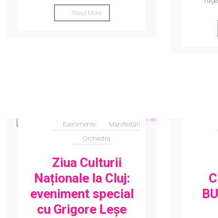
rugă
Read More
Evenimente
Manifestări
Orchestra
Ziua Culturii
Naționale la Cluj:
C
eveniment special
BU
cu Grigore Leșe