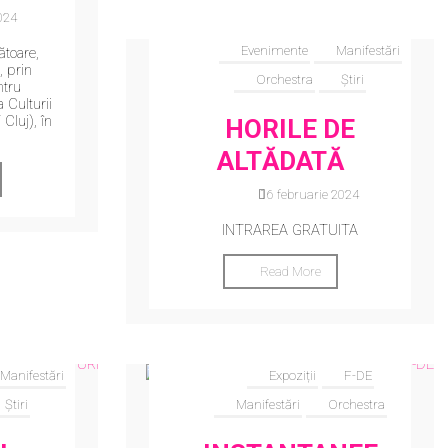
024
Evenimente
Manifestări
ătoare,
, prin
Orchestra
Știri
ntru
 Culturii
Cluj), în
HORILE DE
ALTĂDATĂ
16 februarie 2024
INTRAREA GRATUITA
Read More
Manifestări
Expoziții
F-DE
Știri
Manifestări
Orchestra