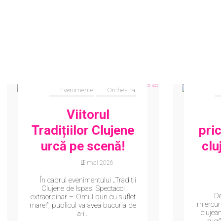
Evenimente
Orchestra
Viitorul
Tradițiilor Clujene
pric
urcă pe scenă!
clu
5 mai 2026
În cadrul evenimentului „Tradiții
Clujene de Ispas: Spectacol
De
extraordinar – Omul bun cu suflet
miercur
mare!”, publicul va avea bucuria de
clujean
a-i...