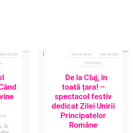
Manifestări
Evenimente
Manifestări
a
Orchestra
ol
De la Cluj, în
„Când
toată țara! –
vine
spectacol festiv
dedicat Zilei Unirii
Principatelor
2026
Române
i, 26
 unui