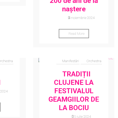
200 de ani de la
naștere
4 noiembrie 2024
Read More
rchestra
Manifestări
Orchestra
TRADIȚII
I
CLUJENE LA
FESTIVALUL
 2024
GEAMGIILOR DE
LA BOCIU
15 iulie 2024