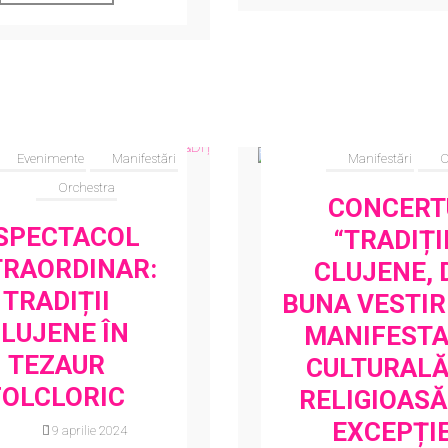
Evenimente
Manifestări
Manifestări
O
Orchestra
CONCERT
SPECTACOL
“TRADIȚI
TRAORDINAR:
CLUJENE, 
TRADIȚII
BUNA VESTIRE
LUJENE ÎN
MANIFEST
TEZAUR
CULTURALĂ
FOLCLORIC
RELIGIOASĂ
EXCEPȚI
19 aprilie 2024