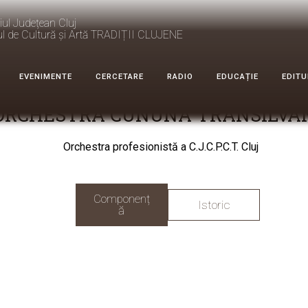
iul Județean Cluj
ul de Cultură și Artă TRADIȚII CLUJENE
EVENIMENTE
CERCETARE
RADIO
EDUCAȚIE
EDITU
ORCHESTRA CUNUNA TRANSILVA
Orchestra profesionistă a C.J.C.P.C.T. Cluj
Componenț
Istoric
ă