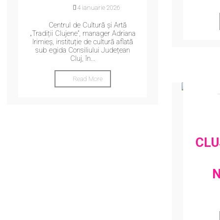
14 ianuarie 2026
Centrul de Cultură și Artă
„Tradiții Clujene”, manager Adriana
Irimieș, instituție de cultură aflată
sub egida Consiliului Județean
Cluj, în...
Read More
CLU
N