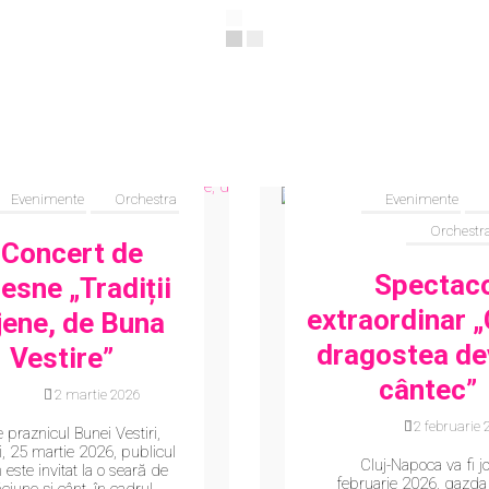
Evenimente
Orchestra
Evenimente
Orchestr
Concert de
Spectac
esne „Tradiții
extraordinar 
jene, de Buna
dragostea de
Vestire”
cântec”
12 martie 2026
12 februarie 
 praznicul Bunei Vestiri,
i, 25 martie 2026, publicul
Cluj-Napoca va fi jo
 este invitat la o seară de
februarie 2026, gazda