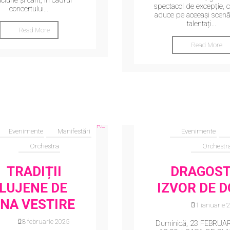
ciune și cânt, în cadrul
spectacol de excepție, c
concertului...
aduce pe aceeași scenă 
talentați...
Read More
Read More
Evenimente
Manifestări
Evenimente
Orchestra
Orchestr
TRADIȚII
DRAGOST
LUJENE DE
IZVOR DE 
NA VESTIRE
31 ianuarie 
28 februarie 2025
Duminică, 23 FEBRUAR