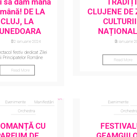
i să dăm mână
TRADIȚI
 mână! DE LA
CLUJENE DE 
CLUJ, LA
CULTURII
UNEDOARA
NAȚIONAL
12 ianuarie 2024
8 ianuarie 
ctacol festiv dedicat Zilei
ii Principatelor Române
Read More
Read More
Evenimente
Manifestări
Evenimente
Orchestra
Orchestr
OMANȚĂ CU
FESTIVAL
PARFUM DE
GEAMGIIL