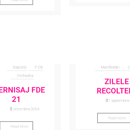
Expoziții
F-DE
Manifestări
O
Orchestra
ZILELE
ERNISAJ FDE
RECOLTE
21
17 septembrie
1 octombrie 2024
Read More
Read More