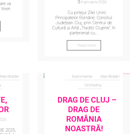
14 ianuarie 2026
are va
tineri
Cu prilejul Zilei Unirii
Principatelor Române, Consiliul
Județean Cluj, prin Centrul de
Cultură și Artă „Tradiții Clujene”, în
parteneriat cu...
Read More
Manifestări
Evenimente
Manifestări
a
Orchestra
E,
DRAG DE CLUJ –
DOR
DRAG DE
ROMÂNIA
2025
NOASTRĂ!
IE 2025,