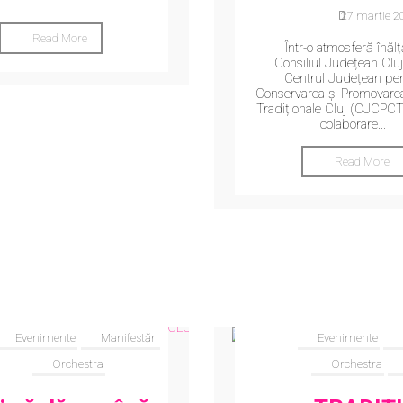
27 martie 2
Read More
Într-o atmosferă înălț
Consiliul Județean Cluj
Centrul Județean pe
Conservarea și Promovarea
Tradiționale Cluj (CJCPCT 
colaborare...
Read More
Evenimente
Manifestări
Evenimente
Orchestra
Orchestra