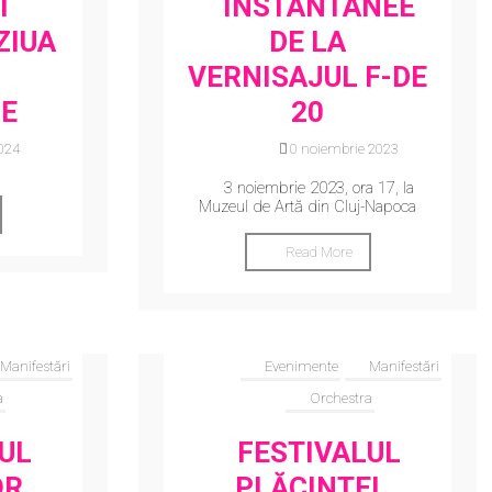
I
INSTANTANEE
ZIUA
DE LA
VERNISAJUL F-DE
E
20
2024
10 noiembrie 2023
3 noiembrie 2023, ora 17, la
Muzeul de Artă din Cluj-Napoca
Read More
Manifestări
Evenimente
Manifestări
a
Orchestra
UL
FESTIVALUL
OR
PLĂCINTEI