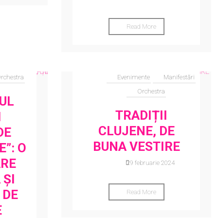
Read More
rchestra
Evenimente
Manifestări
Orchestra
UL
TRADIȚII
I
CLUJENE, DE
DE
BUNA VESTIRE
”: O
ARE
29 februarie 2024
 ȘI
 DE
Read More
E