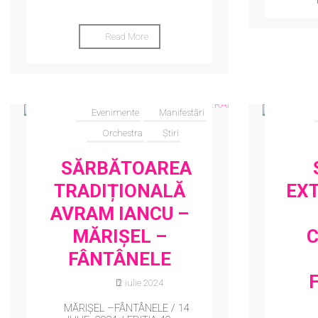
Read More
Evenimente
Manifestări
Orchestra
Știri
SĂRBĂTOAREA
TRADIȚIONALĂ
EX
AVRAM IANCU –
MĂRIȘEL –
C
FÂNTÂNELE
2 iulie 2024
MĂRIȘEL –FÂNTÂNELE / 14