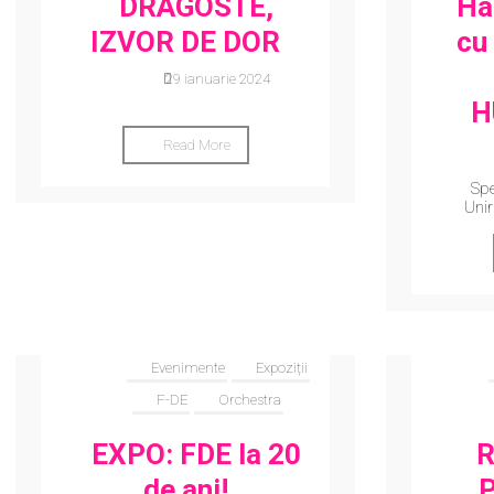
DRAGOSTE,
Ha
IZVOR DE DOR
cu
29 ianuarie 2024
H
Read More
Spe
Unir
Evenimente
Expoziții
F-DE
Orchestra
EXPO: FDE la 20
R
de ani!