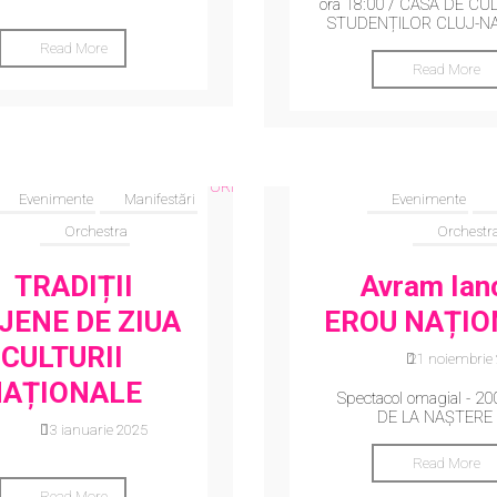
ora 18:00 / CASA DE CU
STUDENȚILOR CLUJ-N
Read More
Read More
Evenimente
Manifestări
Evenimente
Orchestra
Orchestr
TRADIȚII
Avram Ian
JENE DE ZIUA
EROU NAȚIO
CULTURII
21 noiembrie
AȚIONALE
Spectacol omagial - 20
DE LA NAȘTERE
13 ianuarie 2025
Read More
Read More