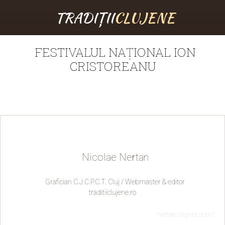
TRADIȚII
CLUJENE
FESTIVALUL NAȚIONAL ION
CRISTOREANU
Nicolae Nertan
Grafician C.J.C.P.C.T. Cluj / Webmaster & editor
traditiiclujene.ro
nertan.clujnet.com/