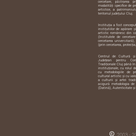
cercetare, păstrarea pr
modalități specifice de pr
artistice, a patrimoniulu
teritoriul județului Cluj.
Instituția a fost concep
instițutiilor de apărare 
artistic românesc din 
(Institutele de cercetar
cercetarea universitară),
(prin cercetarea, protecția,
Centrul de Cultură ș
Județean pentru Con
Tradiționale Cluj până în
instituționale, cu rolul 
cu metodologiile de pre
cultural artistic și cu val
a culturii și artei trad
asigură metodologia de 
(Datină), Autenticitate și
copyright
2003 - 20