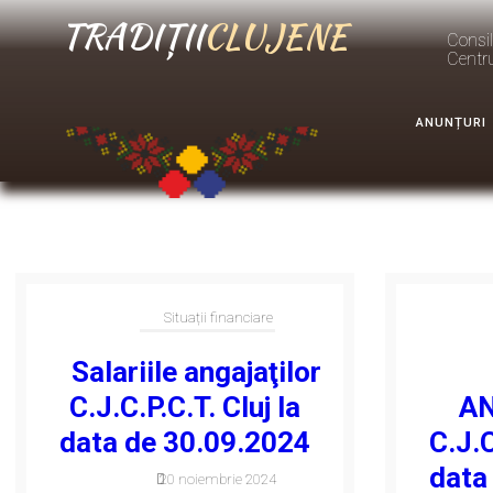
Situații financiare
TRADIȚII
CLUJENE
Consil
Centr
ANUNȚURI
Situații financiare
Salariile angajaţilor
C.J.C.P.C.T. Cluj la
A
data de 30.09.2024
C.J.C
data
20 noiembrie 2024