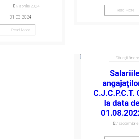
19 aprilie 2024
Read More
31.03.2024
Read More
Situații finan
Salariil
angajaţilo
C.J.C.P.C.T. 
la data d
01.08.202
27 septembrie