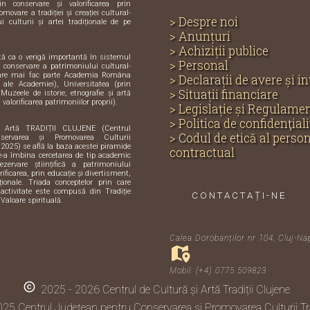
in conservare și valorificarea prin
omovare a tradiției și creației cultural-
> Despre noi
i culturii și artei tradiționale de pe
> Anunțuri
> Achiziții publice
ută ca o verigă importantă în sistemul
> Personal
și conservare a patrimoniului cultural-
care mai fac parte Academia Româna
> Declarații de avere și i
e ale Academiei), Universitatea (prin
> Situații financiare
 Muzeele de istorie, etnografie și artă
 valorificarea patrimoniilor proprii).
> Legislație și Regulame
> Politica de confidenţiali
i Artă TRADIȚII CLUJENE (Centrul
> Codul de etică al perso
servarea și Promovarea Culturii
 2025) se află la baza acestei piramide
contractual
de-a îmbina cercetarea de tip academic
zervare științifică a patrimoniului
orificarea, prin educație și divertisment,
iționale. Triada conceptelor prin care
activitate este compusă din Tradiție
CONTACTAȚI-NE
 Valoare spirituală.
Calea Dorobanților nr 104, Cluj-Na
Mobil: (+4) 0775 509823
copyright
2025 - 2026 Centrul de Cultură și Artă Tradiții Clujene
25 Centrul Județean pentru Conservarea și Promovarea Culturii Tra