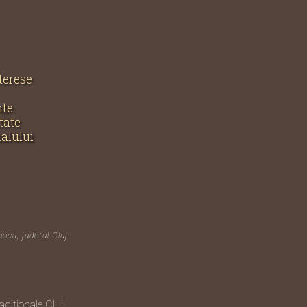
nterese
nte
tate
nalului
poca, județul Cluj
diționale Cluj