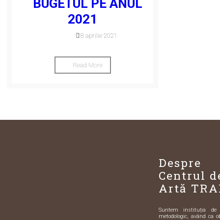
BUGETUL PE ANUL
2021
28 aprilie 2021
Read More
Despre
Centrul d
Artă TRA
Suntem instituția de sp
metodologic, având ca o