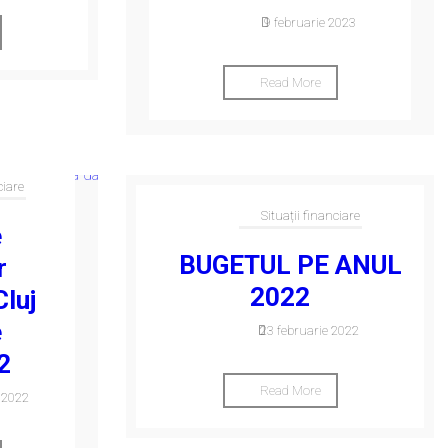
9 februarie 2023
Read More
ciare
Situații financiare
e
BUGETUL PE ANUL
r
2022
Cluj
e
23 februarie 2022
2
Read More
 2022