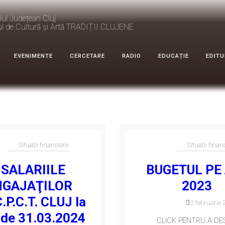
iul Județean Cluj
ul de Cultură și Artă TRADIȚII CLUJENE
EVENIMENTE
CERCETARE
RADIO
EDUCAȚIE
EDITU
SITUAȚII FINANCIARE
Situații financiare
Situații finan
SALARIILE
BUGETUL PE
NGAJAŢILOR
2023
.P.C.T. CLUJ la
10 februarie 
 de 31.03.2024
CLICK PENTRU A DE