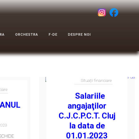
RA
ORCHESTRA
F-DE
DESPRE NOI
Situații financiare
ciare
Salariile
 ANUL
angajaţilor
C.J.C.P.C.T. Cluj
la data de
2023
01.01.2023
SCHIDE