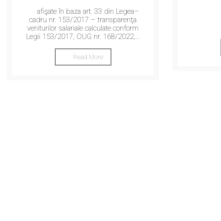
afişate în baza art. 33 din Legea–
cadru nr. 153/2017 – transparenţa
veniturilor salariale calculate conform
Legii 153/2017, OUG nr. 168/2022,...
Read More