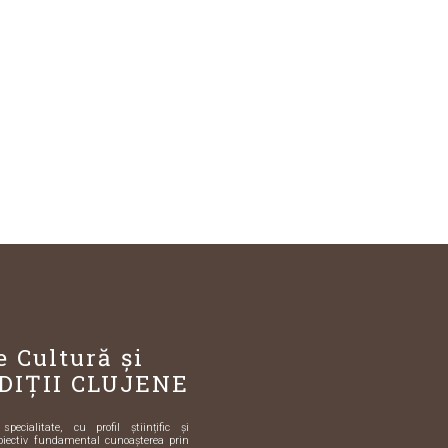
e Cultură și
DIȚII CLUJENE
ecialitate, cu profil științific și
biectiv fundamental cunoașterea prin