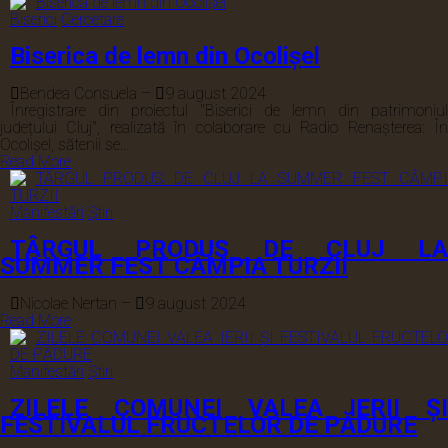
Biserici
Cercetare
Biserica de lemn din Ocolișel
Bendea Consuela
–
9 august 2024
Înregistrare din proiectul "Biserici de lemn din patrimoniul
județului Cluj", realizată în colaborare cu Radio Renașterea: În
Ocolișel, sătenii se...
Read More
Manifestări
Știri
TÂRGUL PRODUS DE CLUJ LA
SUMMER FEST CÂMPIA TURZII
Nicolae Nertan
–
9 august 2024
Read More
Manifestări
Știri
ZILELE COMUNEI VALEA IERII ȘI
FESTIVALUL FRUCTELOR DE PĂDURE