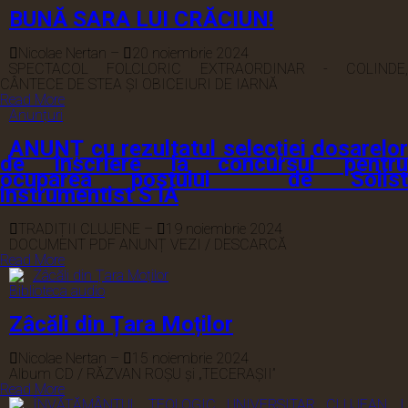
BUNĂ SARA LUI CRĂCIUN!
Nicolae Nertan
–
20 noiembrie 2024
SPECTACOL FOLCLORIC EXTRAORDINAR - COLINDE,
CÂNTECE DE STEA ȘI OBICEIURI DE IARNĂ
Read More
Anunțuri
ANUNȚ cu rezultatul selecției dosarelor
de înscriere la concursul pentru
ocuparea postului de Solist
instrumentist S IA
TRADIȚII CLUJENE
–
19 noiembrie 2024
DOCUMENT PDF ANUNȚ VEZI / DESCARCĂ
Read More
Biblioteca audio
Zâcăli din Țara Moților
Nicolae Nertan
–
15 noiembrie 2024
Album CD / RĂZVAN ROȘU și „TECERAȘII”
Read More