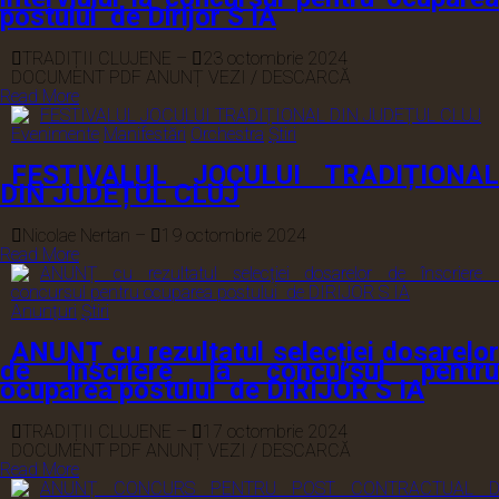
postului de Dirijor S IA
TRADIȚII CLUJENE
–
23 octombrie 2024
DOCUMENT PDF ANUNȚ VEZI / DESCARCĂ
Read More
Evenimente
Manifestări
Orchestra
Știri
FESTIVALUL JOCULUI TRADIȚIONAL
DIN JUDEȚUL CLUJ
Nicolae Nertan
–
19 octombrie 2024
Read More
Anunțuri
Știri
ANUNȚ cu rezultatul selecției dosarelor
de înscriere la concursul pentru
ocuparea postului de DIRIJOR S IA
TRADIȚII CLUJENE
–
17 octombrie 2024
DOCUMENT PDF ANUNȚ VEZI / DESCARCĂ
Read More