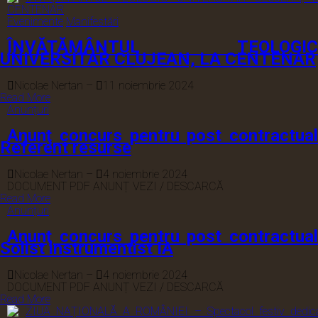
Evenimente
Manifestări
ÎNVĂȚĂMÂNTUL TEOLOGIC
UNIVERSITAR CLUJEAN, LA CENTENAR
Nicolae Nertan
–
11 noiembrie 2024
Read More
Anunțuri
Anunţ concurs pentru post contractual
Referent resurse
Nicolae Nertan
–
4 noiembrie 2024
DOCUMENT PDF ANUNȚ VEZI / DESCARCĂ
Read More
Anunțuri
Anunţ concurs pentru post contractual
Solist instrumentist IA
Nicolae Nertan
–
4 noiembrie 2024
DOCUMENT PDF ANUNȚ VEZI / DESCARCĂ
Read More