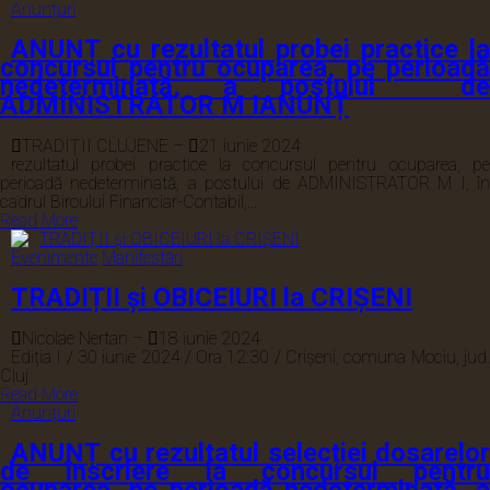
Anunțuri
ANUNȚ cu rezultatul probei practice la
concursul pentru ocuparea, pe perioadă
nedeterminată, a postului de
ADMINISTRATOR M IANUNȚ
TRADIȚII CLUJENE
–
21 iunie 2024
rezultatul probei practice la concursul pentru ocuparea, pe
perioadă nedeterminată, a postului de ADMINISTRATOR M I, în
cadrul Biroului Financiar-Contabil,...
Read More
Evenimente
Manifestări
TRADIȚII și OBICEIURI la CRIȘENI
Nicolae Nertan
–
18 iunie 2024
Ediția I / 30 iunie 2024 / Ora 12:30 / Crișeni, comuna Mociu, jud.
Cluj
Read More
Anunțuri
ANUNȚ cu rezultatul selecției dosarelor
de înscriere la concursul pentru
ocuparea, pe perioadă nedeterminată, a