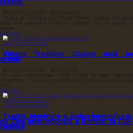
creație”
TRADIȚII CLUJENE
–
13 mai 2026
Centrul de Cultură și Artă „Tradiții Clujene”, instituție de cultură
aflată sub autoritatea Consiliului Județean Cluj, se alătură, în
calitate...
Read More
Evenimente
Orchestra
Viitorul Tradițiilor Clujene urcă pe
scenă!
TRADIȚII CLUJENE
–
5 mai 2026
În cadrul evenimentului „Tradiții Clujene de Ispas: Spectacol
extraordinar – Omul bun cu suflet mare!”, publicul va avea bucuria
de a-i...
Read More
Evenimente
Manifestări
Tradiții, identitate și dialog intercultural,
de Ziua Internațională a Romilor la Cluj-
Napoca