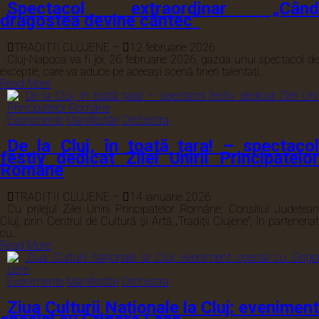
Spectacol extraordinar „Când
dragostea devine cântec”
TRADIȚII CLUJENE
–
12 februarie 2026
Cluj-Napoca va fi joi, 26 februarie 2026, gazda unui spectacol de
excepție, care va aduce pe aceeași scenă tineri talentați...
Read More
Evenimente
Manifestări
Orchestra
De la Cluj, în toată țara! – spectacol
festiv dedicat Zilei Unirii Principatelor
Române
TRADIȚII CLUJENE
–
14 ianuarie 2026
Cu prilejul Zilei Unirii Principatelor Române, Consiliul Județean
Cluj, prin Centrul de Cultură și Artă „Tradiții Clujene”, în parteneriat
cu...
Read More
Evenimente
Manifestări
Orchestra
Ziua Culturii Naționale la Cluj: eveniment