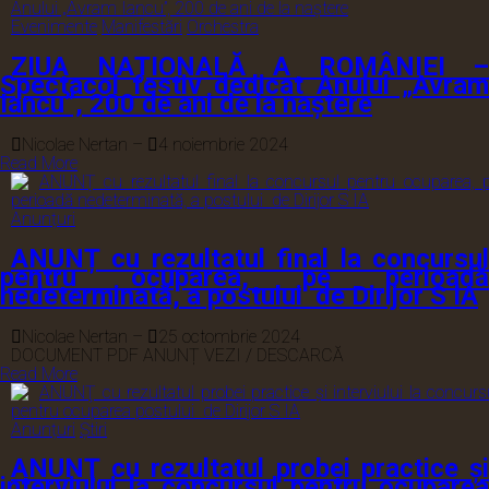
Evenimente
Manifestări
Orchestra
ZIUA NAȚIONALĂ A ROMÂNIEI –
Spectacol festiv dedicat Anului „Avram
Iancu”, 200 de ani de la naștere
Nicolae Nertan
–
4 noiembrie 2024
Read More
Anunțuri
ANUNȚ cu rezultatul final la concursul
pentru ocuparea, pe perioadă
nedeterminată, a postului de Dirijor S IA
Nicolae Nertan
–
25 octombrie 2024
DOCUMENT PDF ANUNȚ VEZI / DESCARCĂ
Read More
Anunțuri
Știri
ANUNŢ cu rezultatul probei practice și
interviului la concursul pentru ocuparea