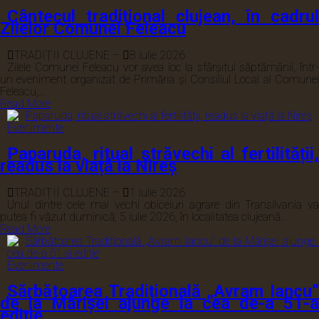
Cântecul tradițional clujean, în cadrul
Zilelor Comunei Feleacu
TRADIȚII CLUJENE
–
8 iulie 2026
Zilele Comunei Feleacu vor avea loc la sfârșitul săptămânii, într-
un eveniment organizat de Primăria și Consiliul Local al Comunei
Feleacu,...
Read More
Evenimente
Paparuda, ritual străvechi al fertilității,
readus la viață la Nireș
TRADIȚII CLUJENE
–
1 iulie 2026
Unul dintre cele mai vechi obiceiuri agrare din Transilvania va
putea fi văzut duminică, 5 iulie 2026, în localitatea clujeană...
Read More
Evenimente
Sărbătoarea Tradițională „Avram Iancu”
de la Mărișel ajunge la cea de-a 51-a
ediție