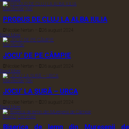
Manifestări
Știri
PRODUS DE CLUJ LA ALBA IULIA
Nicolae Nertan
–
26 august 2024
Read More
Manifestări
JOCU’ DE PE CÂMPIE
Nicolae Nertan
–
26 august 2024
Read More
Manifestări
Știri
JOCU’ LA ȘURĂ – URCA
Nicolae Nertan
–
20 august 2024
Read More
Biserici
Cercetare
Biserica de lemn din Mureșenii de