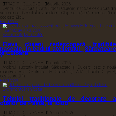
TRADIȚII CLUJENE
–
6 aprilie 2026
Centrul de Cultură și Artă „Tradiții Clujene”, instituție de cultură din
subordinea Consiliului Județean Cluj, se alătură manifestărilor
dedicate Zilei...
Read More
Evenimente
Manifestări
Elevii clujeni redescoperă tradițiile
pascale, în cadrul atelierului „Sărbătoare
și Culoare”
TRADIȚII CLUJENE
–
1 aprilie 2026
Atelierul sugestiv intitulat „Sărbătoare și Culoare” este o nouă
manifestare a Centrului de Cultură și Artă „Tradiții Clujene”,
desfășurată în...
Read More
Evenimente
Manifestări
Tehnici tradiționale de decorare a
ouălor de Paște, la Iclod
TRADIȚII CLUJENE
–
26 martie 2026