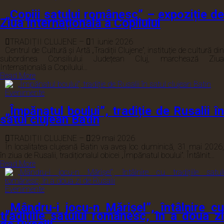
„Copiii satului românesc” – expoziție de
Ziua Internațională a Copilului
TRADIȚII CLUJENE
–
1 iunie 2026
Centrul de Cultură și Artă „Tradiții Clujene”, instituție de cultură din
subordinea Consiliului Județean Cluj, marchează Ziua
Internațională a Copilului...
Read More
Evenimente
„Împănatul boului”, tradiție de Rusalii în
satul clujean Batin
TRADIȚII CLUJENE
–
29 mai 2026
În localitatea clujeană Batin va avea loc duminică, 31 mai 2026,
în ziua de Rusalii, tradiționalul obicei „Împănatul boului”. Întâlnit...
Read More
Evenimente
„Mândru-i jocu-n Mărișel”, întâlnire cu
tradițiile satului românesc, în a doua zi