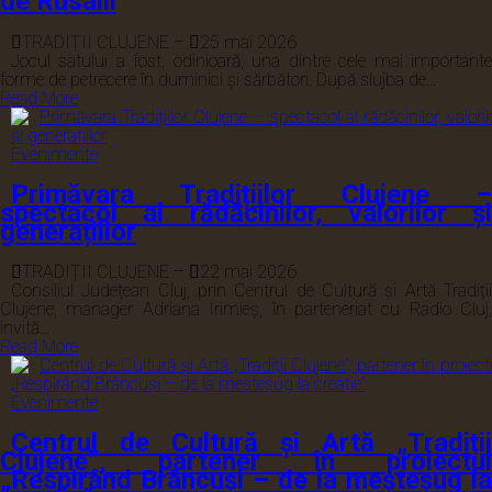
de Rusalii
TRADIȚII CLUJENE
–
25 mai 2026
Jocul satului a fost, odinioară, una dintre cele mai importante
forme de petrecere în duminici și sărbători. După slujba de...
Read More
Evenimente
Primăvara Tradițiilor Clujene –
spectacol al rădăcinilor, valorilor și
generațiilor
TRADIȚII CLUJENE
–
22 mai 2026
Consiliul Județean Cluj, prin Centrul de Cultură și Artă Tradiții
Clujene, manager Adriana Irimieș, în parteneriat cu Radio Cluj,
invită...
Read More
Evenimente
Centrul de Cultură și Artă „Tradiții
Clujene”, partener în proiectul
„Respirând Brâncuși – de la meșteșug la