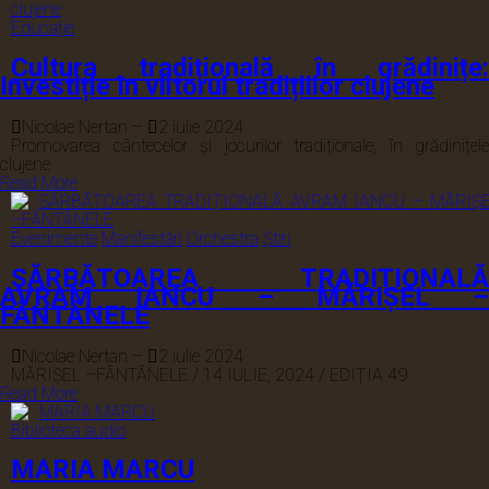
Educație
Cultura tradițională în grădinițe:
Investiție în viitorul tradițiilor clujene
Nicolae Nertan
–
2 iulie 2024
Promovarea cântecelor și jocurilor tradiționale, în grădinițele
clujene
Read More
Evenimente
Manifestări
Orchestra
Știri
SĂRBĂTOAREA TRADIȚIONALĂ
AVRAM IANCU – MĂRIȘEL –
FÂNTÂNELE
Nicolae Nertan
–
2 iulie 2024
MĂRIȘEL –FÂNTÂNELE / 14 IULIE, 2024 / EDIȚIA 49
Read More
Biblioteca audio
MARIA MARCU