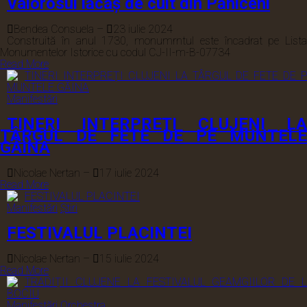
Valorosul lăcaș de cult din Păniceni
Bendea Consuela
–
23 iulie 2024
Construită în anul 1730, monumrntul este încadrat pe Lista
Monumentelor Istorice cu codul CJ-II-m-B-07734
Read More
Manifestări
TINERI INTERPREȚI CLUJENI LA
TÂRGUL DE FETE DE PE MUNTELE
GĂINA
Nicolae Nertan
–
17 iulie 2024
Read More
Manifestări
Știri
FESTIVALUL PLACINTEI
Nicolae Nertan
–
15 iulie 2024
Read More
Manifestări
Orchestra