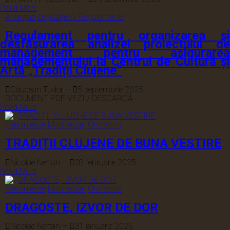
Read More
Anunțuri
Legislație și Regulamente
Regulament pentru organizarea şi
desfăşurarea analizei proiectului de
management pentru asigurarea
managementului la Centrul de Cultură și
Artă „Tradiții Clujene”
Căucean Tudor
–
5 septembrie 2025
DOCUMENT PDF VEZI / DESCARCĂ
Read More
Evenimente
Manifestări
Orchestra
TRADIȚII CLUJENE DE BUNA VESTIRE
Nicolae Nertan
–
28 februarie 2025
Read More
Evenimente
Manifestări
Orchestra
DRAGOSTE, IZVOR DE DOR
Nicolae Nertan
–
31 ianuarie 2025