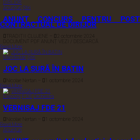
Anunțuri
Știri
ANUNȚ CONCURS PENTRU POST
CONTRACTUAL DE DIRIJOR
TRADIȚII CLUJENE
–
2 octombrie 2024
DOCUMENT PDF ANUNȚ VEZI / DESCARCĂ
Read More
Manifestări
Știri
JOC LA ȘURĂ ÎN BATIN
Nicolae Nertan
–
1 octombrie 2024
Read More
Expoziții
F-DE
Orchestra
VERNISAJ FDE 21
Nicolae Nertan
–
1 octombrie 2024
Read More
Anunțuri