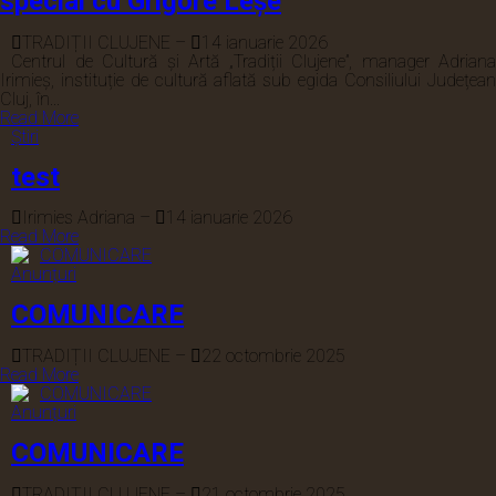
special cu Grigore Leșe
TRADIȚII CLUJENE
–
14 ianuarie 2026
Centrul de Cultură și Artă „Tradiții Clujene”, manager Adriana
Irimieș, instituție de cultură aflată sub egida Consiliului Județean
Cluj, în...
Read More
Știri
test
Irimies Adriana
–
14 ianuarie 2026
Read More
Anunțuri
COMUNICARE
TRADIȚII CLUJENE
–
22 octombrie 2025
Read More
Anunțuri
COMUNICARE
TRADIȚII CLUJENE
–
21 octombrie 2025