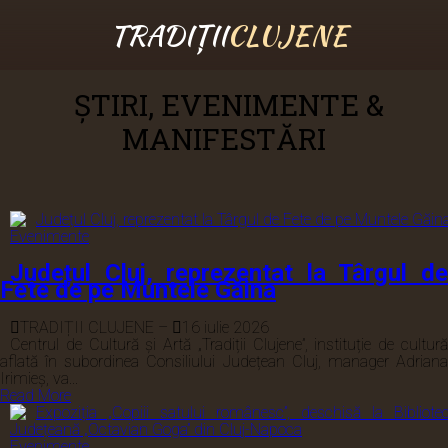
Manifestări
TRADIȚII
CLUJENE
ȘTIRI, EVENIMENTE &
MANIFESTĂRI
Evenimente
Județul Cluj, reprezentat la Târgul de
Fete de pe Muntele Găina
TRADIȚII CLUJENE
–
16 iulie 2026
Centrul de Cultură și Artă „Tradiții Clujene”, instituție de cultură
aflată în subordinea Consiliului Județean Cluj, manager Adriana
Irimieș, va...
Read More
Evenimente