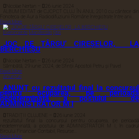
Nicolae Nertan
–
26 iunie 2024
ALBUM EDITAT de CJCPCT CLUJ ÎN ANUL 2010 cu cântece din
Fonoteca de Aur a Radiodifuziunii Române înregistrate între anii...
Read More
Evenimente
Manifestări
Știri
JOC DE TÂRGU’ CIREȘELOR, LA
BERCHIEȘU
Nicolae Nertan
–
26 iunie 2024
Sâmbătă, 29 iunie 2024, de Sfinții Apostoli Petru și Pavel
Read More
Anunțuri
ANUNȚ cu rezultatul final la concursul
pentru ocuparea, pe perioadă
nedeterminată, a postului de
ADMINISTRATOR M I
TRADIȚII CLUJENE
–
26 iunie 2024
rezultatul final la concursul pentru ocuparea, pe perioadă
nedeterminată, a postului de ADMINISTRATOR M I, în cadrul
Biroului Financiar-Contabil, Resurse...
Read More