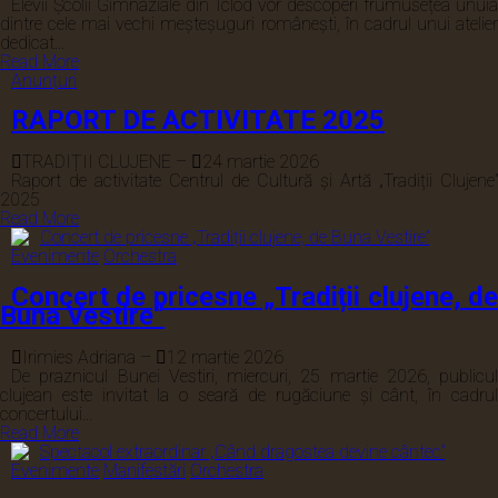
Elevii Școlii Gimnaziale din Iclod vor descoperi frumusețea unuia
dintre cele mai vechi meșteșuguri românești, în cadrul unui atelier
dedicat...
Read More
Anunțuri
RAPORT DE ACTIVITATE 2025
TRADIȚII CLUJENE
–
24 martie 2026
Raport de activitate Centrul de Cultură și Artă „Tradiții Clujene”
2025
Read More
Evenimente
Orchestra
Concert de pricesne „Tradiții clujene, de
Buna Vestire”
Irimies Adriana
–
12 martie 2026
De praznicul Bunei Vestiri, miercuri, 25 martie 2026, publicul
clujean este invitat la o seară de rugăciune și cânt, în cadrul
concertului...
Read More
Evenimente
Manifestări
Orchestra