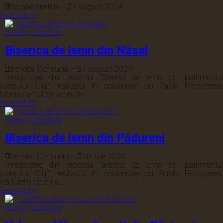
Nicolae Nertan
–
7 august 2024
Read More
Biserici
Cercetare
Biserica de lemn din Năsal
Bendea Consuela
–
7 august 2024
Înregistrare din proiectul "Biserici de lemn din patrimoniul
județului Cluj", realizată în colaborare cu Radio Renașterea:
Monumentul de lemn din...
Read More
Biserici
Cercetare
Biserica de lemn din Pădureni
Bendea Consuela
–
30 iulie 2024
Înregistrare din proiectul "Biserici de lemn din patrimoniul
județului Cluj", realizată în colaborare cu Radio Renașterea:
Pădurenii de ieri și...
Read More
Biserici
Cercetare