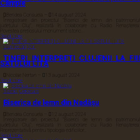
Câmpie
Bendea Consuela
–
14 august 2024
Înregistrare din proiectul "Biserici de lemn din patrimoniul
județului Cluj", realizată în colaborare cu Radio Renașterea:
Povestea prețiosului monument istoric...
Read More
Manifestări
Știri
TINERI INTERPREȚI CLUJENII LA FIII
SATULUI LITA
Nicolae Nertan
–
13 august 2024
Read More
Biserici
Cercetare
Biserica de lemn din Nadășu
Bendea Consuela
–
12 august 2024
Înregistrare din proiectul "Biserici de lemn din patrimoniul
județului Cluj", realizată în colaborare cu Radio Renașterea:
Reprezentativă pentru tipologia edificiilor...
Read More