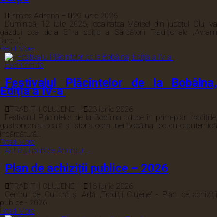
Irimies Adriana
–
29 iunie 2026
Duminică, 12 iulie 2026, localitatea Mărișel din județul Cluj va
găzdui cea de-a 51-a ediție a Sărbătorii Tradiționale „Avram
Iancu”,...
Read More
Evenimente
Festivalul Plăcintelor de la Bobâlna,
Ediția a IV-a
TRADIȚII CLUJENE
–
23 iunie 2026
Festivalul Plăcintelor de la Bobâlna aduce în prim-plan tradițiile,
gastronomia locală și istoria comunei Bobâlna, loc cu o puternică
încărcătură...
Read More
Achiziții publice
Anunțuri
Plan de achiziții publice – 2026
TRADIȚII CLUJENE
–
16 iunie 2026
Centrul de Cultură și Artă „Tradiții Clujene” - Plan de achiziții
publice - 2026
Read More