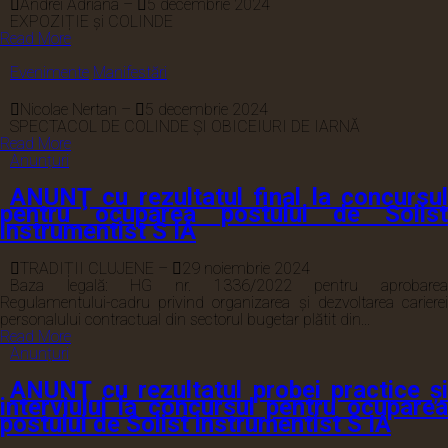
Andrei Adriana
–
5 decembrie 2024
EXPOZIȚIE și COLINDE
Read More
Evenimente
Manifestări
Nicolae Nertan
–
5 decembrie 2024
SPECTACOL DE COLINDE ȘI OBICEIURI DE IARNĂ
Read More
Anunțuri
ANUNŢ cu rezultatul final la concursul
pentru ocuparea postului de Solist
instrumentist S IA
TRADIȚII CLUJENE
–
29 noiembrie 2024
Baza legală: HG nr. 1336/2022 pentru aprobarea
Regulamentului-cadru privind organizarea și dezvoltarea carierei
personalului contractual din sectorul bugetar plătit din...
Read More
Anunțuri
ANUNŢ cu rezultatul probei practice și
interviului la concursul pentru ocuparea
postului de Solist instrumentist S IA