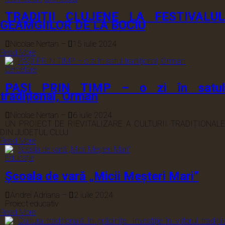
TRADIȚII CLUJENE LA FESTIVALUL
GEAMGIILOR DE LA BOCIU
Nicolae Nertan
–
15 iulie 2024
Read More
Cercetare
PAȘI PRIN TIMP – o zi în satul
tradițional, Orman
Nicolae Nertan
–
6 iulie 2024
UN PROIECT DE RIEVITALIZARE A CULTURII TRADIȚIONALE
DIN JUDEȚUL CLUJ
Read More
Educație
Școala de vară „Micii Meșteri Mari”
Andrei Adriana
–
2 iulie 2024
Proiect educativ
Read More