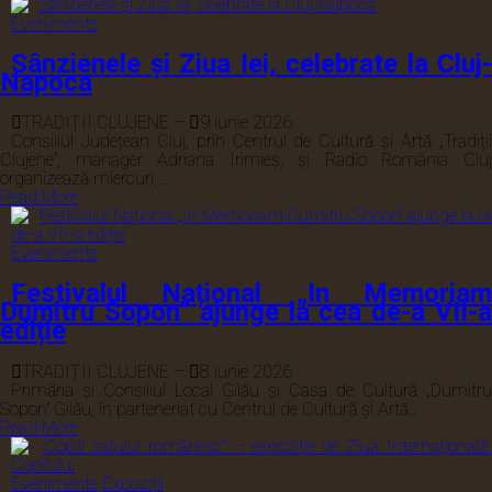
Evenimente
Sânzienele și Ziua Iei, celebrate la Cluj-
Napoca
TRADIȚII CLUJENE
–
9 iunie 2026
Consiliul Județean Cluj, prin Centrul de Cultură și Artă „Tradiții
Clujene”, manager Adriana Irimieș, și Radio România Cluj
organizează miercuri,...
Read More
Evenimente
Festivalul Național „In Memoriam
Dumitru Sopon” ajunge la cea de-a VII-a
ediție
TRADIȚII CLUJENE
–
8 iunie 2026
Primăria și Consiliul Local Gilău și Casa de Cultură „Dumitru
Sopon” Gilău, în parteneriat cu Centrul de Cultură și Artă...
Read More
Evenimente
Expoziții