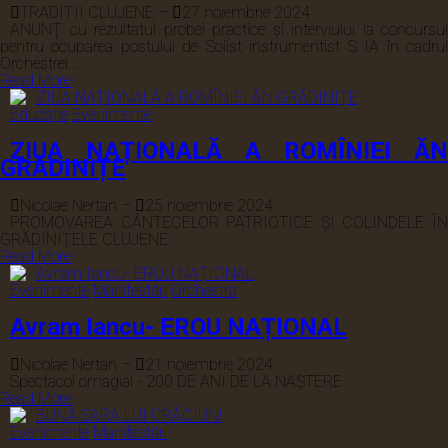
TRADIȚII CLUJENE
–
27 noiembrie 2024
ANUNŢ cu rezultatul probei practice și interviului la concursul
pentru ocuparea postului de Solist instrumentist S IA în cadrul
Orchestrei...
Read More
Educație
Evenimente
ZIUA NAȚIONALĂ A ROMÎNIEI ĂN
GRĂDINIȚE
Nicolae Nertan
–
25 noiembrie 2024
PROMOVAREA CÂNTECELOR PATRIOTICE ȘI COLINDELE ÎN
GRĂDINIȚELE CLUJENE
Read More
Evenimente
Manifestări
Orchestra
Avram Iancu- EROU NAȚIONAL
Nicolae Nertan
–
21 noiembrie 2024
Spectacol omagial - 200 DE ANI DE LA NAȘTERE
Read More
Evenimente
Manifestări