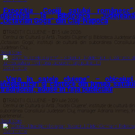
Expoziția „Copiii satului românesc”,
deschisă la Biblioteca Județeană
„Octavian Goga” din Cluj-Napoca
TRADIȚII CLUJENE
–
15 iulie 2026
Centrul de Cultură și Artă „Tradiții Clujene” și Biblioteca Județeană
„Octavian Goga”, instituții de cultură din subordinea Consiliului
Județean Cluj,...
Read More
Evenimente
„Vara în satele clujene” – obiceiuri,
îndeletniciri și cântece din lumea satului
tradițional, aduse în fața publicului
TRADIȚII CLUJENE
–
9 iulie 2026
Centrul de Cultură și Artă „Tradiții Clujene”, instituție de cultură din
subordinea Consiliului Județean Cluj, manager Adriana Irimieș, în
parteneriat...
Read More
Evenimente