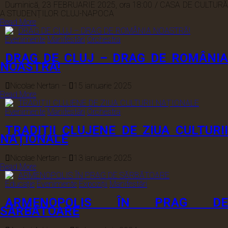
Duminică, 23 FEBRUARIE 2025, ora 18:00 / CASA DE CULTURĂ
A STUDENȚILOR CLUJ-NAPOCA
Read More
Evenimente
Manifestări
Orchestra
DRAG DE CLUJ – DRAG DE ROMÂNIA
NOASTRĂ!
Nicolae Nertan
–
15 ianuarie 2025
Read More
Evenimente
Manifestări
Orchestra
TRADIȚII CLUJENE DE ZIUA CULTURII
NAȚIONALE
Nicolae Nertan
–
13 ianuarie 2025
Read More
Educație
Evenimente
Expoziții
Manifestări
ARMENOPOLIS ÎN PRAG DE
SĂRBĂTOARE