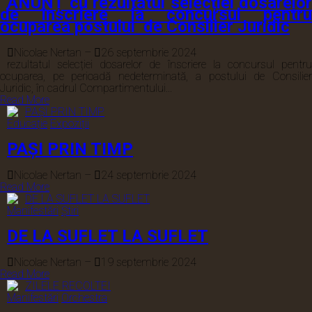
ANUNȚ cu rezultatul selecției dosarelor
de înscriere la concursul pentru
ocuparea postului de Consilier Juridic
Nicolae Nertan
–
26 septembrie 2024
rezultatul selecției dosarelor de înscriere la concursul pentru
ocuparea, pe perioadă nedeterminată, a postului de Consilier
Juridic, în cadrul Compartimentului...
Read More
Educație
Expoziții
PAȘI PRIN TIMP
Nicolae Nertan
–
24 septembrie 2024
Read More
Manifestări
Știri
DE LA SUFLET LA SUFLET
Nicolae Nertan
–
19 septembrie 2024
Read More
Manifestări
Orchestra