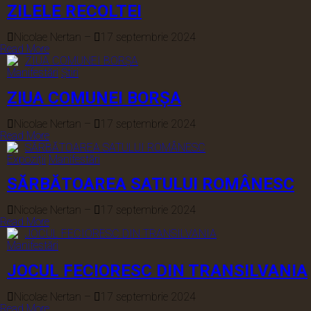
ZILELE RECOLTEI
Nicolae Nertan
–
17 septembrie 2024
Read More
Manifestări
Știri
ZIUA COMUNEI BORȘA
Nicolae Nertan
–
17 septembrie 2024
Read More
Expoziții
Manifestări
SĂRBĂTOAREA SATULUI ROMÂNESC
Nicolae Nertan
–
17 septembrie 2024
Read More
Manifestări
JOCUL FECIORESC DIN TRANSILVANIA
Nicolae Nertan
–
17 septembrie 2024
Read More