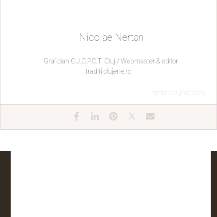
Nicolae Nertan
Grafician C.J.C.P.C.T. Cluj / Webmaster & editor
traditiiclujene.ro
nertan.clujnet.com/