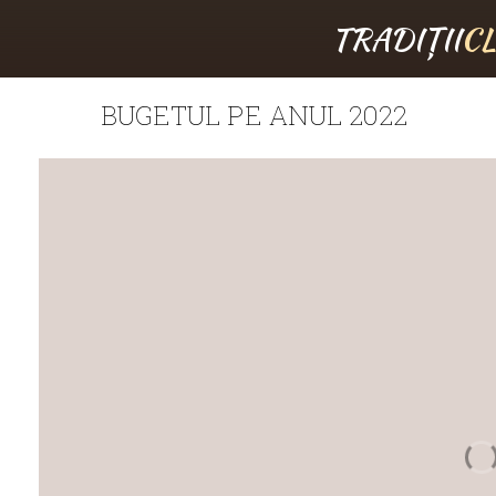
TRADIȚII
C
BUGETUL PE ANUL 2022