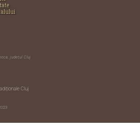
tate
nalului
poca, județul Cluj
diționale Cluj
 2023