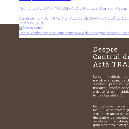
Orchestra CUNUNA TRANSILVANĂ la Festivalul Dumitru Fărcaș
Atelier de TEHNICI TRADIȚIONALE DE DECORARE A OUĂLOR DE
COMUNICARE
Pentru o căsnicie de durată, este nevoie de înțelegere, răbdare și re
Despre
Centrul d
Artă TRA
Suntem instituția de sp
metodologic, având ca o
cercetare, păstrarea pr
modalități specifice de pr
artistice, a patrimoniulu
teritoriul județului Cluj.
Instituția a fost concep
instițutiilor de apărare 
artistic românesc din 
(Institutele de cercetar
cercetarea universitară),
(prin cercetarea, protecția,