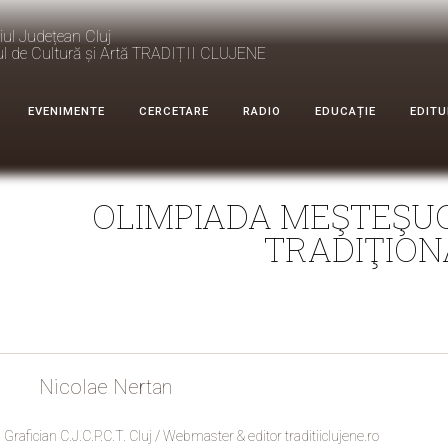
iul Județean Cluj
ul de Cultură și Artă TRADIȚII CLUJENE
EVENIMENTE
CERCETARE
RADIO
EDUCAȚIE
EDITU
OLIMPIADA MEŞTEŞUG
TRADIŢION
Nicolae Nertan
Grafician C.J.C.P.C.T. Cluj / Webmaster & editor traditiiclujene.ro