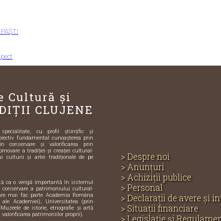
 PAȘTI
spect
e Cultură și
DIȚII CLUJENE
ecialitate, cu profil științific și
biectiv fundamental cunoașterea prin
in conservare și valorificarea prin
omovare a tradiției și creației cultural-
> Despre noi
i culturii și artei tradiționale de pe
> Anunțuri
> Achiziții publice
ută ca o verigă importantă în sistemul
> Personal
și conservare a patrimoniului cultural-
care mai fac parte Academia Româna
> Declarații de avere și i
e ale Academiei), Universitatea (prin
> Situații financiare
 Muzeele de istorie, etnografie și artă
 valorificarea patrimoniilor proprii).
> Legislație și Regulame