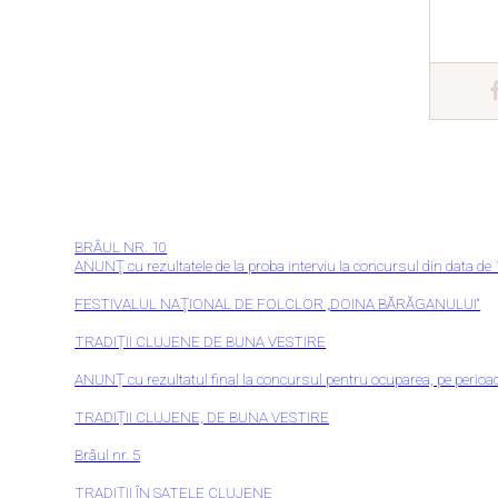
BRÂUL NR. 10
ANUNŢ cu rezultatele de la proba interviu la concursul din data de 
FESTIVALUL NAŢIONAL DE FOLCLOR „DOINA BĂRĂGANULUI“
TRADIȚII CLUJENE DE BUNA VESTIRE
ANUNȚ cu rezultatul final la concursul pentru ocuparea, pe perioad
TRADIȚII CLUJENE, DE BUNA VESTIRE
Brâul nr. 5
TRADIȚII ÎN SATELE CLUJENE