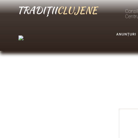
TRADIȚII
CLUJENE
Consil
Centr
ANUNȚURI