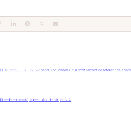
11.10.2022 – 18.10.2022 pentru ocuparea unui post vacant de referent de special
ă nedeterminată, a postului de Dirijor S IA