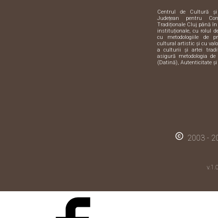
Centrul de Cultură ș
Județean pentru Con
Tradiționale Cluj până în
instituționale, cu rolul 
cu metodologiile de pre
cultural artistic și cu val
a culturii și artei trad
asigură metodologia de 
(Datină), Autenticitate și
copyright
2003 - 20
v.1.