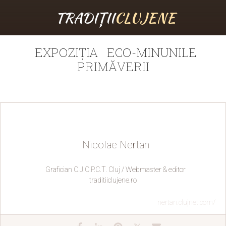
TRADIȚII
CLUJENE
EXPOZIȚIA ECO-MINUNILE
PRIMĂVERII
Nicolae Nertan
Grafician C.J.C.P.C.T. Cluj / Webmaster & editor
traditiiclujene.ro
nertan.clujnet.com/