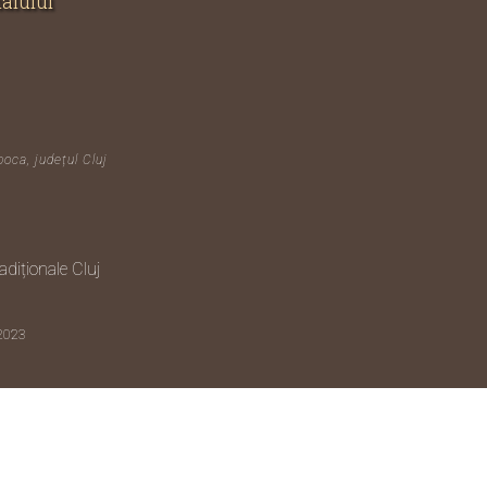
nalului
poca, județul Cluj
diționale Cluj
 2023