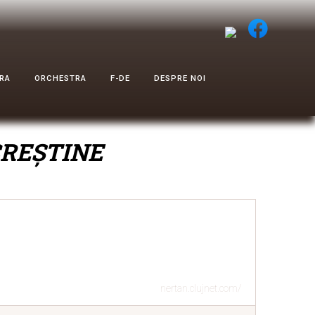
RA
ORCHESTRA
F-DE
DESPRE NOI
REȘTINE
nertan.clujnet.com/