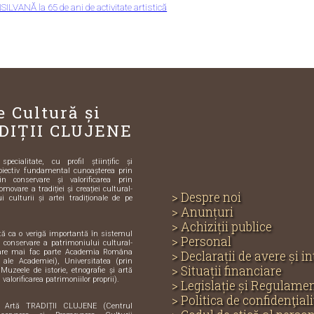
 la 65 de ani de activitate artistică
e Cultură și
DIȚII CLUJENE
ecialitate, cu profil științific și
biectiv fundamental cunoașterea prin
in conservare și valorificarea prin
omovare a tradiției și creației cultural-
> Despre noi
i culturii și artei tradiționale de pe
> Anunțuri
> Achiziții publice
ută ca o verigă importantă în sistemul
> Personal
și conservare a patrimoniului cultural-
care mai fac parte Academia Româna
> Declarații de avere și i
e ale Academiei), Universitatea (prin
> Situații financiare
 Muzeele de istorie, etnografie și artă
 valorificarea patrimoniilor proprii).
> Legislație și Regulame
> Politica de confidenţiali
i Artă TRADIȚII CLUJENE (Centrul