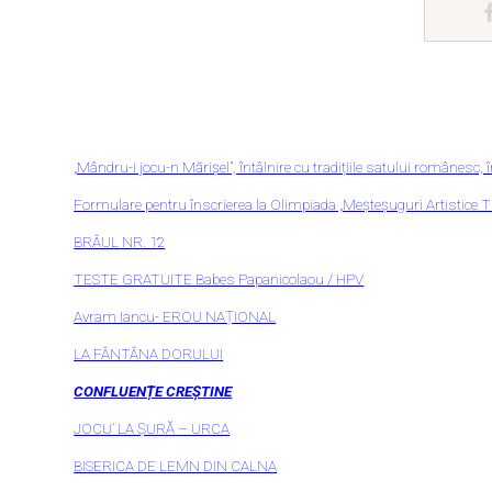
„Mândru-i jocu-n Mărișel”, întâlnire cu tradițiile satului românesc, 
Formulare pentru înscrierea la Olimpiada „Meșteșuguri Artistice Tr
BRÂUL NR. 12
TESTE GRATUITE Babes Papanicolaou / HPV
Avram Iancu- EROU NAȚIONAL
LA FÂNTÂNA DORULUI
CONFLUENȚE CREȘTINE
JOCU’ LA ȘURĂ – URCA
BISERICA DE LEMN DIN CALNA