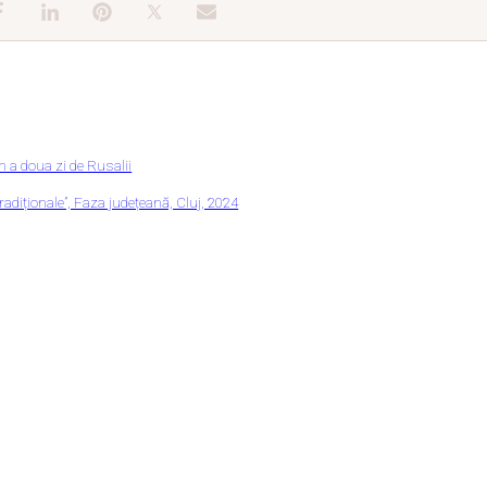
în a doua zi de Rusalii
adiționale”, Faza județeană, Cluj, 2024