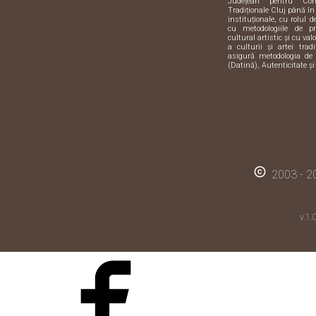
Județean pentru Con
Tradiționale Cluj până în
instituționale, cu rolul 
cu metodologiile de pre
cultural artistic și cu val
a culturii și artei trad
asigură metodologia de 
(Datină), Autenticitate și
copyright
2003 - 20
v.1.