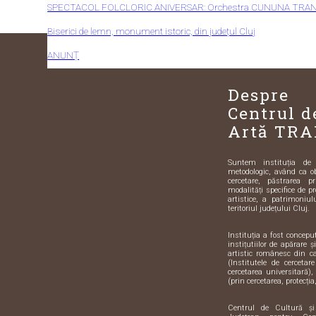
SPECTACOL FOLCLORIC ANIVERSAR: Orchestra CUNUNA TRANSILVANĂ
Biserici de lemn, monument istoric, din județul Cluj
ANUNȚ
Despre
Centrul d
Artă TRA
Suntem instituția de sp
metodologic, având ca o
cercetare, păstrarea pr
modalități specifice de pr
artistice, a patrimoniulu
teritoriul județului Cluj.
Instituția a fost concep
instițutiilor de apărare 
artistic românesc din 
(Institutele de cercetar
cercetarea universitară),
(prin cercetarea, protecția,
Centrul de Cultură ș