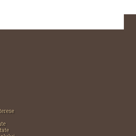
nterese
nte
tate