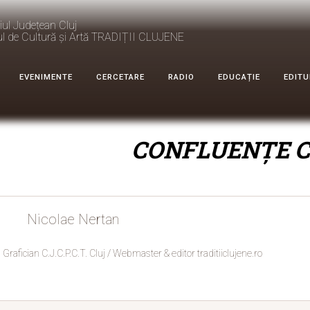
iul Județean Cluj
ul de Cultură și Artă TRADIȚII CLUJENE
EVENIMENTE
CERCETARE
RADIO
EDUCAȚIE
EDITU
CONFLUENȚE C
Nicolae Nertan
Grafician C.J.C.P.C.T. Cluj / Webmaster & editor traditiiclujene.ro