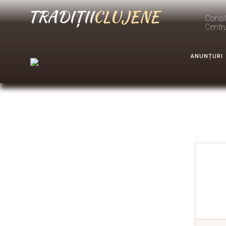
TRADIȚII
CLUJENE
Consil
Centr
ANUNȚURI