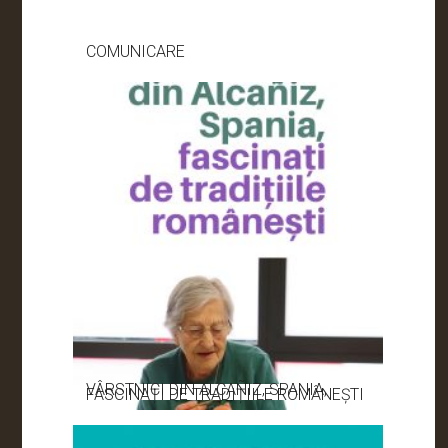
COMUNICARE
VÂRSTNICI DIN ALCAÑIZ, SPANIA,
FASCINAȚI DE TRADIȚIILE ROMÂNEȘTI