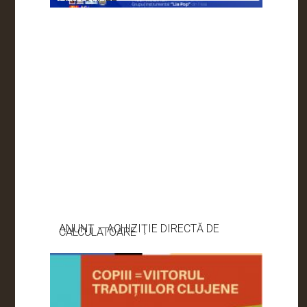
ANUNŢ – ACHIZIŢIE DIRECTĂ DE
CALCULATOARE