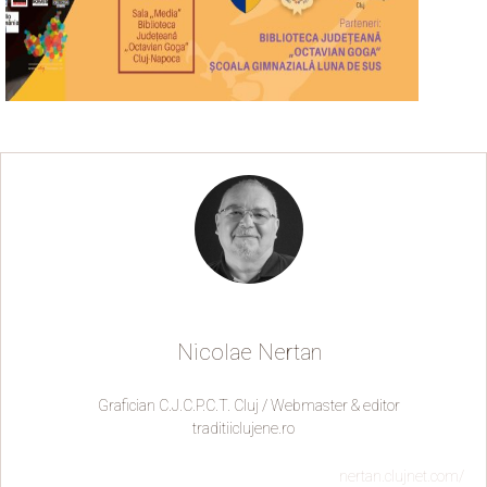
Nicolae Nertan
Grafician C.J.C.P.C.T. Cluj / Webmaster & editor
traditiiclujene.ro
nertan.clujnet.com/