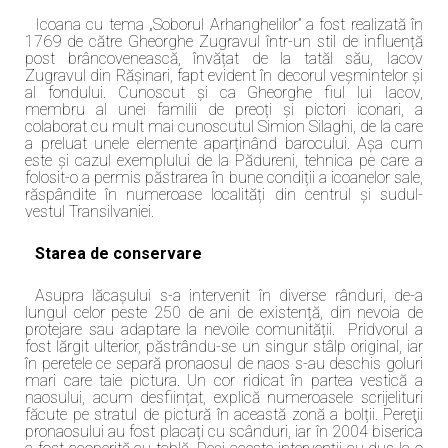
Icoana cu tema „Soborul Arhanghelilor” a fost realizată în
1769 de către Gheorghe Zugravul într-un stil de influență
post brâncovenească, învățat de la tatăl său, Iacov
Zugravul din Rășinari, fapt evident în decorul veșmintelor și
al fondului. Cunoscut și ca Gheorghe fiul lui Iacov,
membru al unei familii de preoți și pictori iconari, a
colaborat cu mult mai cunoscutul Simion Silaghi, de la care
a preluat unele elemente aparținând barocului. Așa cum
este și cazul exemplului de la Pădureni, tehnica pe care a
folosit-o a permis păstrarea în bune condiții a icoanelor sale,
răspândite în numeroase localități din centrul și sudul-
vestul Transilvaniei.
Starea de conservare
Asupra lăcașului s-a intervenit în diverse rânduri, de-a
lungul celor peste 250 de ani de existență, din nevoia de
protejare sau adaptare la nevoile comunității. Pridvorul a
fost lărgit ulterior, păstrându-se un singur stâlp original, iar
în peretele ce separă pronaosul de naos s-au deschis goluri
mari care taie pictura. Un cor ridicat în partea vestică a
naosului, acum desființat, explică numeroasele scrijelituri
făcute pe stratul de pictură în această zonă a bolții. Pereţii
pronaosului au fost placați cu scânduri, iar în 2004 biserica