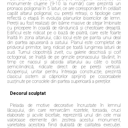
monumente clujene (9-10 la număr) care prezintă un
pronaos poligonal în 5 laturi, ce are corespondent în celălalt
capăt altarul poligonal, cu pereții retrași, o tipologie care
reflectă o etapă în evoluția planurilor bisericilor de lemn.
Pereții au fost realizați din bârne masive de stejar îmbinate
cu pricepere în coadă de rândunică și cheotoare dreaptă.
Edificul este ridicat pe o bază de piatră, care este foarte
înaltă în zona altarului, căci locul este pe panta unui deal
din partea apuseană a satului. Planul este completat de
pridvorul primitor, larg, ridicat pe toată lungimea laturii de
sud. Turnul clopotniță zvelt, cu galerie deschisă și coif
octogonal, se înalță de pe grinzile pronaosului tăvănit, în
timp ce naosul și absida altarului au câte o boltă
semicilindrică, ridicate direct de pe pereții verticali.
Acoperișul, unitar pentru întreaga construcție, prezintă
clasicul sistem al căpriorilor sprijiniți pe cosoroabele
susținute pe consolele din partea superioară a pereților.
Decorul sculptat
Pleiada de motive decorative încrustate în lemnul
lăcașului, din care remarcăm rozetele, torsada, cruci
elaborate și acvile bicefale, reprezintă unul din cele mai
valoroase elemente din zestrea acestui monument,
varietatea acestora fiind dublată de calitatea execuției.