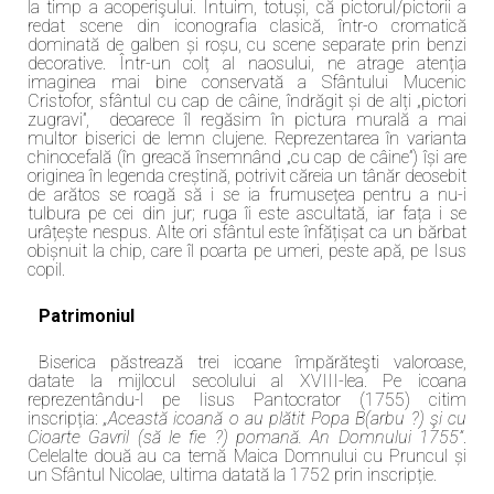
la timp a acoperişului. Intuim, totuși, că pictorul/pictorii a
redat scene din iconografia clasică, într-o cromatică
dominată de galben și roșu, cu scene separate prin benzi
decorative. Într-un colț al naosului, ne atrage atenția
imaginea mai bine conservată a Sfântului Mucenic
Cristofor, sfântul cu cap de câine, îndrăgit și de alți „pictori
zugravi”, deoarece îl regăsim în pictura murală a mai
multor biserici de lemn clujene. Reprezentarea în varianta
chinocefală (în greacă însemnând „cu cap de câine”) își are
originea în legenda creștină, potrivit căreia un tânăr deosebit
de arătos se roagă să i se ia frumusețea pentru a nu-i
tulbura pe cei din jur; ruga îi este ascultată, iar fața i se
urâțește nespus. Alte ori sfântul este înfățișat ca un bărbat
obișnuit la chip, care îl poarta pe umeri, peste apă, pe Isus
copil.
Patrimoniul
Biserica păstrează trei icoane împărăteşti valoroase,
datate la mijlocul secolului al XVIII-lea. Pe icoana
reprezentându-l pe Iisus Pantocrator (1755) citim
inscripția:
„Această icoană o au plătit Popa B(arbu ?) şi cu
Cioarte Gavril (să le fie ?) pomană. An Domnului 1755”
.
Celelalte două au ca temă Maica Domnului cu Pruncul și
un Sfântul Nicolae, ultima datată la 1752 prin inscripție.