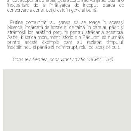
a fost acoperită cu tablă. Deşi aceste intervenții au dus la o
îndepărtare de la înfățișarea de început, starea de
conservare a construcţiei este în general bună.
Puține comunități au șansa să se roage în aceeași
biserică, încărcată de istorie și de taină, în care au pășit și
strămoșii lor, arătând prețuire pentru strădania acestora.
Astfel, biserica monument istoric din Pădureni se numără
printre aceste exemple care au rezistat timpului,
îndeplinindu-și până azi, neîntrerupt, rolul de lăcaș de cult.
(Consuela Bendea, consultant artistic CJCPCT Cluj)