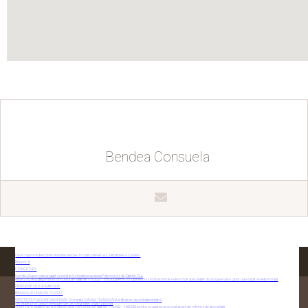
Bendea Consuela
Elevii clujeni redescoperă tradițiile pascale, în cadrul atelierului „Sărbătoare și Culoare”
Brâul nr. 6
ETONO STORY
Dumitru Sopon este angajat ca solist la Orchestra populară a Filarmonicii de Stat din Cluj.
ANUNŢ cu rezultatul final la concursul din data de 11.10.2022 – 18.10.2022 pentru ocuparea unui post vacant de referent de specialitate, studii superioare, grad I, perioadă nedeterminată
PRODUS DE CLUJ LA ALBA IULIA
BISERICA DE LEMN DIN TICU SAT
SPECTACOL FOLCLORIC ANIVERSAR: Orchestra CUNUNA TRANSILVANĂ la 65 de ani de activitate artistică
Declarație privind asumarea agendei de integriatate organizațională
Anunț cu rezultatele de la proba scrisă la concursul din data de 17.03.2022 – 24.03.2022 pentru ocuparea unui post vacant de referent de specialitate