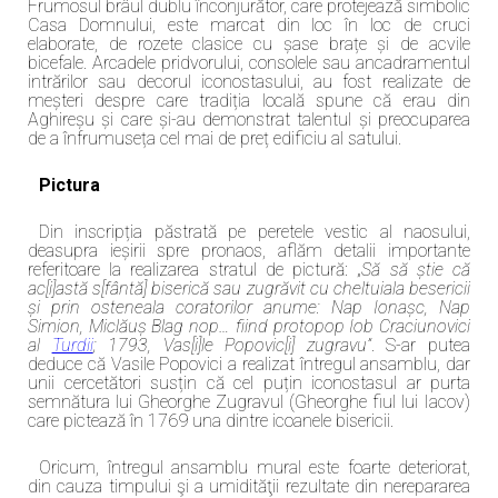
Frumosul brâul dublu înconjurător, care protejează simbolic
Casa Domnului, este marcat din loc în loc de cruci
elaborate, de rozete clasice cu șase brațe și de acvile
bicefale. Arcadele pridvorului, consolele sau ancadramentul
intrărilor sau decorul iconostasului, au fost realizate de
meșteri despre care tradiția locală spune că erau din
Aghireșu și care și-au demonstrat talentul și preocuparea
de a înfrumuseța cel mai de preț edificiu al satului.
Pictura
Din inscripția păstrată pe peretele vestic al naosului,
deasupra ieșirii spre pronaos, aflăm detalii importante
referitoare la realizarea stratul de pictură: „
Să să știe că
ac[i]astă s[fântă] biserică sau zugrăvit cu cheltuiala besericii
și prin osteneala coratorilor anume: Nap Ionașc, Nap
Simion, Miclăuș Blag nop… fiind protopop Iob Craciunovici
al
Turdii
; 1793, Vas[i]le Popovic[i] zugravu”
. S-ar putea
deduce că Vasile Popovici a realizat întregul ansamblu, dar
unii cercetători susțin că cel puțin iconostasul ar purta
semnătura lui Gheorghe Zugravul (Gheorghe fiul lui Iacov)
care pictează în 1769 una dintre icoanele bisericii.
Oricum, întregul ansamblu mural este foarte deteriorat,
din cauza timpului şi a umidităţii rezultate din nerepararea