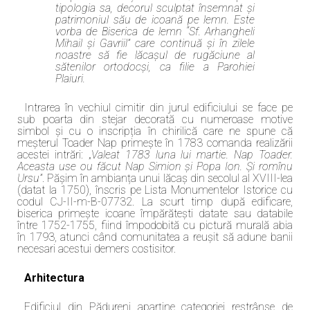
tipologia sa, decorul sculptat însemnat și
patrimoniul său de icoană pe lemn. Este
vorba de Biserica de lemn “Sf. Arhangheli
Mihail și Gavriil” care continuă și în zilele
noastre să fie lăcașul de rugăciune al
sătenilor ortodocși, ca filie a Parohiei
Plaiuri.
Intrarea în vechiul cimitir din jurul edificiului se face pe
sub poarta din stejar decorată cu numeroase motive
simbol și cu o inscripția în chirilică care ne spune că
meșterul Toader Nap primește în 1783 comanda realizării
acestei intrări: „
Valeat 1783 luna lui martie. Nap Toader.
Aceasta use ou făcut Nap Simion și Popa Ion. Și romînu
Ursu”
. Pășim în ambianța unui lăcaș din secolul al XVIII-lea
(datat la 1750), înscris pe Lista Monumentelor Istorice cu
codul CJ-II-m-B-07732. La scurt timp după edificare,
biserica primește icoane împărătești datate sau databile
între 1752-1755, fiind împodobită cu pictură murală abia
în 1793, atunci când comunitatea a reușit să adune banii
necesari acestui demers costisitor.
Arhitectura
Edificiul din Pădureni aparține categoriei restrânse de