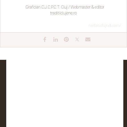
Grafician C.J.C.P.C.T. Cluj / Webmaster & editor
traditiiclujene.ro
nertan.clujnet.com/