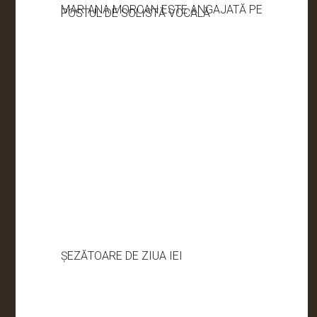
MARIANA MORCAN ESTE ANGAJATĂ PE
POSTUL DE SOLISTĂ VOCALĂ
ȘEZĂTOARE DE ZIUA IEI