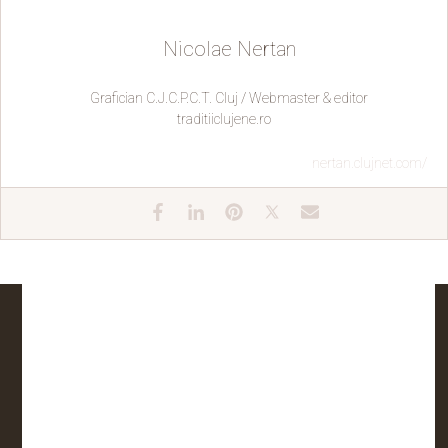
Nicolae Nertan
Grafician C.J.C.P.C.T. Cluj / Webmaster & editor
traditiiclujene.ro
nertan.clujnet.com/