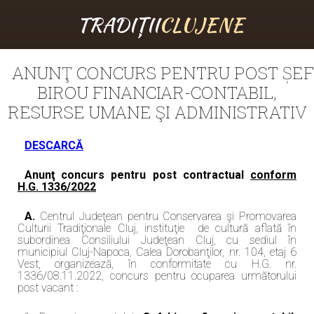
TRADIȚII
CLUJENE
ANUNŢ CONCURS PENTRU POST ȘEF
BIROU FINANCIAR-CONTABIL,
RESURSE UMANE ŞI ADMINISTRATIV
DESCARCĂ
Anunţ concurs pentru post contractual
conform
H.G. 1336/2022
A.
Centrul Judeţean pentru Conservarea şi Promovarea
Culturii Tradiţionale Cluj, instituţie de cultură aflată în
subordinea Consiliului Judeţean Cluj, cu sediul în
municipiul Cluj-Napoca, Calea Dorobanţilor, nr. 104, etaj 6
Vest, organizează, în conformitate cu H.G. nr.
1336/08.11.2022, concurs pentru ocuparea următorului
post vacant :