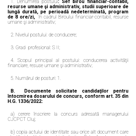
1. Denumirea postului
: Sef birou financiar-contabil,
resurse umane şi administrativ, studii superioare de
lungă durată, pe perioadă nedeterminată,
program
de 8 ore/zi,
în cadrul Biroului financiar-contabil, resurse
umane şi administrativ;
2. Nivelul postului: de conducere;
3. Grad profesional: S II;
4. Scopul principal al postului: conducerea activităţii
financiare, resuse umane şi administrativ;
5. Numărul de posturi: 1.
B. Documente solicitate candidaţilor pentru
întocmirea dosarului de concurs, conform art. 35 din
H.G. 1336/2022:
a) cerere înscriere la concurs adresată managerului
CJCPCT Cluj;
b) copia actului de identitate sau orice alt document care