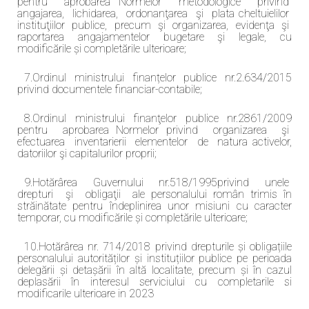
pentru aprobarea Normelor metodologice privind
angajarea, lichidarea, ordonanţarea şi plata cheltuielilor
instituţiilor publice, precum şi organizarea, evidenţa şi
raportarea angajamentelor bugetare şi legale, cu
modificările și completările ulterioare;
7.Ordinul ministrului finanțelor publice nr.2.634/2015
privind documentele financiar-contabile;
8.Ordinul ministrului finanţelor publice nr.2861/2009
pentru aprobarea Normelor privind organizarea şi
efectuarea inventarierii elementelor de natura activelor,
datoriilor şi capitalurilor proprii;
9.Hotărârea Guvernului nr.518/1995privind unele
drepturi şi obligaţii ale personalului român trimis în
străinătate pentru îndeplinirea unor misiuni cu caracter
temporar, cu modificările și completările ulterioare;
10.Hotărârea nr. 714/2018 privind drepturile și obligațiile
personalului autorităților și instituțiilor publice pe perioada
delegării și detașării în altă localitate, precum și în cazul
deplasării în interesul serviciului cu completarile si
modificarile ulterioare in 2023