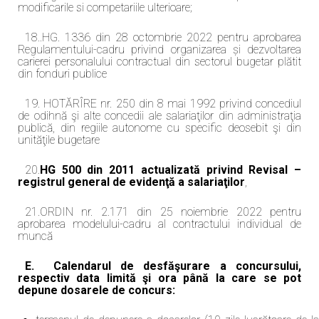
modificarile si competariile ulterioare;
18..HG. 1336 din 28 octombrie 2022 pentru aprobarea
Regulamentului-cadru privind organizarea și dezvoltarea
carierei personalului contractual din sectorul bugetar plătit
din fonduri publice
19. HOTĂRÎRE nr. 250 din 8 mai 1992 privind concediul
de odihnă şi alte concedii ale salariaţilor din administraţia
publică, din regiile autonome cu specific deosebit şi din
unităţile bugetare
20.
HG 500 din 2011 actualizată privind Revisal –
registrul general de evidenţă a salariaţilor
,
21.ORDIN nr. 2.171 din 25 noiembrie 2022 pentru
aprobarea modelului-cadru al contractului individual de
muncă
E.
Calendarul de desfăşurare a concursului,
respectiv data limită şi ora până la care se pot
depune dosarele de concurs: