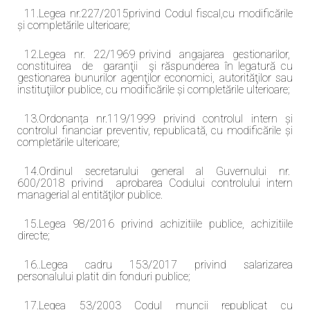
11.Legea nr.227/2015privind Codul fiscal,cu modificările
și completările ulterioare;
12.Legea nr. 22/1969 privind angajarea gestionarilor,
constituirea de garanţii şi răspunderea în legatură cu
gestionarea bunurilor agenţilor economici, autorităţilor sau
instituţiilor publice, cu modificările și completările ulterioare;
13.Ordonanța nr.119/1999 privind controlul intern și
controlul financiar preventiv, republicată, cu modificările și
completările ulterioare;
14.Ordinul secretarului general al Guvernului nr.
600/2018 privind aprobarea Codului controlului intern
managerial al entităţilor publice.
15.Legea 98/2016 privind achizitiile publice, achizitiile
directe;
16..Legea cadru 153/2017 privind salarizarea
personalului platit din fonduri publice;
17.Legea 53/2003 Codul muncii republicat cu