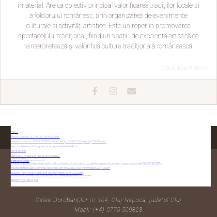
imaterial. Are ca obiectiv principal valorificarea tradițiilor locale și
a folclorului românesc, prin organizarea de evenimente
culturale și activități artistice. Este un reper în promovarea
spectacolului tradițional, fiind un spațiu de excelență artistică ce
reinterpretează și valorifică cultura tradițională românească.
traditiiclujene.ro
ANUNȚ
TRADIȚII CLUJENE DE ZIUA CULTURII NAȚIONALE
Festivalul – concurs JOCUL FECIORESC (ediția XXXVI) ȘI BĂRBĂTESC (ediția III-a) DIN ROMÂNIA
Viața ca o sărbătoare, în fotografiile de excepție ale Adelei Lia Rusu
EDIȚIA 11 / 2014
Întâlnirea cu Fii satului și Împanatul boului la Batin
Salariile angajaţilor C.J.C.P.C.T. Cluj
la data de 01.01.2023
ANUNȚ cu rezultatul selecției dosarelor de înscriere la concursul pentru ocuparea, pe perioadă nedeterminată, a postului de ADMINISTRATOR M I
CUNUNA TRANSILVANĂ la SPECTACOLUL FOLCLORIC DE LA GILĂU “CÂNTEC PENTRU MĂRŢIŞOARE”
CONTACTAȚI-NE
DECLARAȚII DE AVERE ȘI INTERESE ADRIANA ANDREI pentru anul 2019
Anunţ – Achiziţie directă echipament de securitate pentru sistemul informatic
DRAGOSTE, IZVOR DE DOR
Calea Dorobanților nr 104, Cluj-Napoca, județul Cluj
Mobil: (+4) 0775 509823