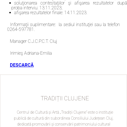
soluţionarea contestaţiilor şi afişarea rezultatelor după
proba interviu: 13.11.2023;
afişarea rezultatelor finale: 14.11.2023.
Informaţii suplimentare: la sediul instituţiei sau la telefon
0264-597781.
Manager C.J.C.P.C.T. Cluj
Irimieş Adriana-Emilia
DESCARCĂ
TRADIȚII CLUJENE
Centrul de Cultură și Artă „Tradiții Clujene” este o instituție
publică de cultură din subordinea Consiliului Județean Cluj,
dedicată promovării și conservării patrimoniului cultural