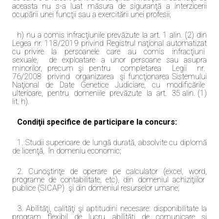
aceasta nu s-a luat măsura de siguranţă a interzicerii
ocupării unei funcţii sau a exercitării unei profesii;
h) nu a comis infracţiunile prevăzute la art. 1 alin. (2) din
Legea nr. 118/2019 privind Registrul naţional automatizat
cu privire la persoanele care au comis infracţiuni
sexuale, de exploatare a unor persoane sau asupra
minorilor, precum şi pentru completarea Legii nr.
76/2008 privind organizarea şi funcţionarea Sistemului
Naţional de Date Genetice Judiciare, cu modificările
ulterioare, pentru domeniile prevăzute la art. 35 alin. (1)
lit. h).
Condiţii specifice de participare la concurs:
1. Studii superioare de lungă durată, absolvite cu diplomă
de licenţă, în domeniu economic;
2. Cunoştinţe de operare pe calculator (excel, word,
programe de contabilitate, etc), din domeniul achiziţiilor
publice (SICAP) şi din domeniul resurselor umane;
3. Abilităţi, calităţi şi aptitudini necesare: disponibilitate la
program flexibil de lucru, abilităţi de comunicare şi