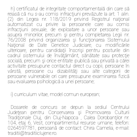
h) certificatul de integritate comportamentală din care să
reiasă că nu s-au comis infracţiuni prevăzute la art. 1 alin.
(2) din Legea nr. 118/2019 privind Registrul naţional
automatizat cu privire la persoanele care au comis
infracţiuni sexuale, de exploatare a unor persoane sau
asupra minorilor, precum şi pentru completarea Legii nr.
76/2008 privind organizarea şi funcţionarea Sistemului
Naţional de Date Genetice Judiciare, cu modificările
ulterioare, pentru candidaţii înscrişi pentru posturile din
cadrul sistemului de învăţământ, sănătate sau protecţie
socială, precum şi orice entitate publică sau privată a cărei
activitate presupune contactul direct cu copii, persoane în
vârstă, persoane cu dizabilităţi sau alte categorii de
persoane vulnerabile ori care presupune examinarea fizică
sau evaluarea psihologică a unei persoane;
i) curriculum vitae, model comun european;
Dosarele de concurs se depun la sediul Centrului
Judeţean pentru Conservarea şi Promovarea Culturii
Tradiţionale Cluj, din Cluj-Napoca , Calea Dorobanţilor nr.
104, etaj 6, Vest, compartimentul resurse umane, telefon:
0264597781, persoană de contact: Chira Camelia, e-mail:
traditii@traditiiclujene.ro.