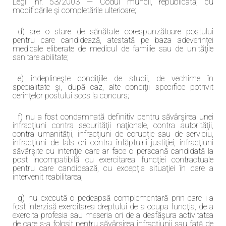
Legii nr. 53/2003 — Codul muncii, republicată, cu
modificările şi completările ulterioare;
d) are o stare de sănătate corespunzătoare postului
pentru care candidează, atestată pe baza adeverinţei
medicale eliberate de medicul de familie sau de unităţile
sanitare abilitate;
e) îndeplineşte condiţiile de studii, de vechime în
specialitate şi, după caz, alte condiţii specifice potrivit
cerinţelor postului scos la concurs;
f) nu a fost condamnată definitiv pentru săvârşirea unei
infracţiuni contra securităţii naţionale, contra autorităţii,
contra umanităţii, infracţiuni de corupţie sau de serviciu,
infracţiuni de fals ori contra înfăptuirii justiţiei, infracţiuni
săvârşite cu intenţie care ar face o persoană candidată la
post incompatibilă cu exercitarea funcţiei contractuale
pentru care candidează, cu excepţia situaţiei în care a
intervenit reabilitarea;
g) nu execută o pedeapsă complementară prin care i-a
fost interzisă exercitarea dreptului de a ocupa funcţia, de a
exercita profesia sau meseria ori de a desfăşura activitatea
de care s-a folosit pentru săvârşirea infracţiunii sau faţă de