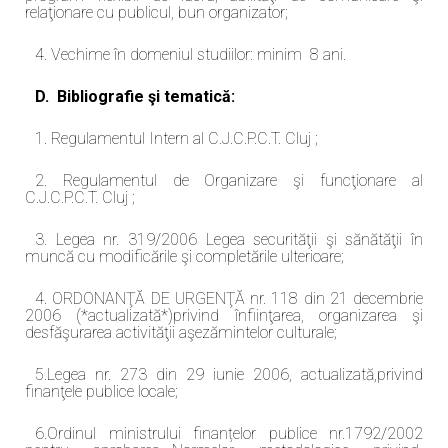
relaţionare cu publicul, bun organizator;
4. Vechime în domeniul studiilor: minim 8 ani.
D. Bibliografie şi tematică:
1. Regulamentul Intern al C.J.C.P.C.T. Cluj ;
2. Regulamentul de Organizare şi funcţionare al
C.J.C.P.C.T. Cluj ;
3. Legea nr. 319/2006 Legea securităţii şi sănătăţii în
muncă cu modificările şi completările ulterioare;
4. ORDONANŢĂ DE URGENŢĂ nr. 118 din 21 decembrie
2006 (*actualizată*)privind înfiinţarea, organizarea şi
desfăşurarea activităţii aşezămintelor culturale;
5.Legea nr. 273 din 29 iunie 2006, actualizată,privind
finanţele publice locale;
6.Ordinul ministrului finanțelor publice nr.1792/2002