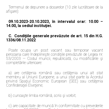
Termenul de depunere a dosarelor (10 zile lucrătoare de la
afişare):
09.10.2023-20.10.2023
, în intervalul orar: 10.00 –
14.00, la sediul instituţiei.
C.
Condiţiile generale prevăzute de art. 15 din H.G.
1336/08.11.2022
Poate ocupa un post vacant sau temporar vacant
persoana care îndeplineşte condiţiile prevăzute de Legea nr.
53/2003 — Codul muncii, republicată, cu modificările şi
completările ulterioare:
a) are cetăţenia română sau cetăţenia unui alt stat
membru al Uniunii Europene, a unui stat parte la Acordul
privind Spaţiul Economic European (SEE) sau cetăţenia
Confederaţiei Elveţiene;
b) cunoaşte limba română, scris şi vorbit;
c) are capacitate de muncă în conformitate cu prevederile