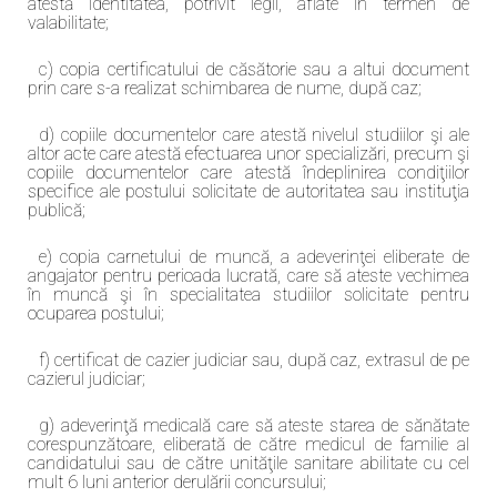
atestă identitatea, potrivit legii, aflate în termen de
valabilitate;
c) copia certificatului de căsătorie sau a altui document
prin care s-a realizat schimbarea de nume, după caz;
d) copiile documentelor care atestă nivelul studiilor şi ale
altor acte care atestă efectuarea unor specializări, precum şi
copiile documentelor care atestă îndeplinirea condiţiilor
specifice ale postului solicitate de autoritatea sau instituţia
publică;
e) copia carnetului de muncă, a adeverinţei eliberate de
angajator pentru perioada lucrată, care să ateste vechimea
în muncă şi în specialitatea studiilor solicitate pentru
ocuparea postului;
f) certificat de cazier judiciar sau, după caz, extrasul de pe
cazierul judiciar;
g) adeverinţă medicală care să ateste starea de sănătate
corespunzătoare, eliberată de către medicul de familie al
candidatului sau de către unităţile sanitare abilitate cu cel
mult 6 luni anterior derulării concursului;