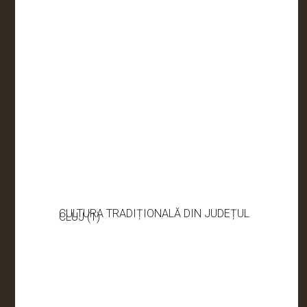
CULTURA TRADIȚIONALĂ DIN JUDEȚUL
CLUJ (1)