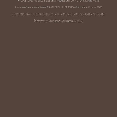
2003 - 2026 / Grafică & Design & Webdesign / UX / UI by
Nicolae Nerțan
Prima versiune a websiteului TRADITIICLUJENE.RO a fost lansată în anul 2003:
v.1.0: 2003-2006 / v.1.1: 2006-2010 /
v2.0 2010-2020
/ v.3.0: 2021 / v.3.1: 2022 / v.3.2: 2023
În prezent (2026) rulează versiunea 3.2 (v.3.2)