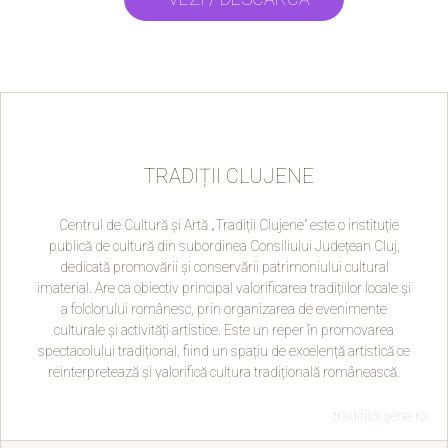
TRADIȚII CLUJENE
Centrul de Cultură și Artă „Tradiții Clujene” este o instituție
publică de cultură din subordinea Consiliului Județean Cluj,
dedicată promovării și conservării patrimoniului cultural
imaterial. Are ca obiectiv principal valorificarea tradițiilor locale și
a folclorului românesc, prin organizarea de evenimente
culturale și activități artistice. Este un reper în promovarea
spectacolului tradițional, fiind un spațiu de excelență artistică ce
reinterpretează și valorifică cultura tradițională românească.
traditiiclujene.ro