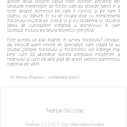
aceste două volume câţiva tineri scriitori, proveniţi din
rândurile interpreţilor de folclor care au dovedit talent în a
scrie despre domeniul pe care îl cunosc şi pe care îl
slujesc, cu dăruire. Ei nu se ocupă doar cu interpretarea
folclorului muzical pe scenă, ci şi cu studierea lui, ducând
ideea de cunoaştere integrală a domeniului în care
lucrează, inclusiv pe latura teoretico-ştiinţifică.
Este acesta un pas înainte, în lumea folclorului? Desigur,
da, întrucât avem nevoie de specialişti, care, odată ce au
studiat ştiinţele folclorului şi folcloristicii, vor înţelege mai
bine cum să abordeze acestă preţioasă moştenire a
neamului şi cum să aibă grijă de acest valoros patrimoniu
naţional, pe viitor.
(Dr. Mircea Cîmpeanu – coordonator volum)
Nertan Nicolae
Grafician C.J.C.P.C.T. Cluj / Webmaster & editor