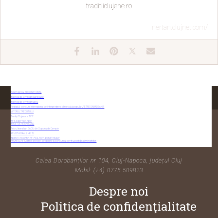
traditiiclujene.ro
nertan.clujnet.com/
Avram Iancu- EROU NAȚIONAL
Biserica de lemn din Sântejude
Biserica de lemn din Lacu
Festivalul concurs internațional de interpretare a cântecului popular „PETRE SĂBĂDEANU“
VIITORUL TRECUTULUI
Tradiții Clujene la TIFF
TEZAUR FOLCLORIC
BUGETUL PE ANUL 2022
Trio-ul transilvan GACIU din Soporu de Campie
CONTACTAȚI-NE
REVISTA BRÂUL NR. 15
TRADIȚII CLUJENE DE ZIUA CULTURII NAȚIONALE
Anunț cu rezultatele selecției de dosare la concursul pentru post de administrator
Calea Dorobanților nr 104, Cluj-Napoca, județul Cluj
Mobil: (+4) 0775 509823
Despre noi
Politica de confidenţialitate