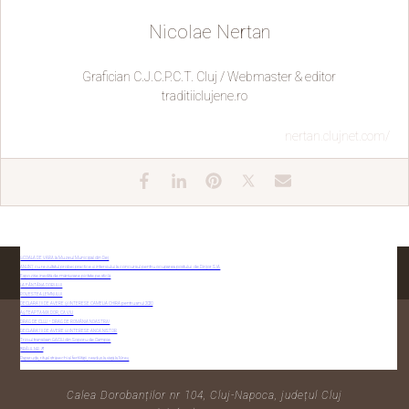
Nicolae Nertan
Grafician C.J.C.P.C.T. Cluj / Webmaster & editor
traditiiclujene.ro
nertan.clujnet.com/
ȘCOALA DE VARĂ la Muzeul Municipal din Dej
ANUNŢ cu rezultatul probei practice și interviului la concursul pentru ocuparea postului de Dirijor S IA
Expoziție inedită de mărțișoare pictate pe sticlă
LA FÂNTÂNA DORULUI
POVESTEA LEMNULUI
DECLARAȚII DE AVERE ȘI INTERESE CAMELIA CHIRA pentru anul 2020
AȘTEAPTĂ-MĂ DOR, CĂ VIU
DRAG DE CLUJ – DRAG DE ROMÂNIA NOASTRĂ!
DECLARAȚII DE AVERE ȘI INTERESE ANCA NISTOR
CONTACTAȚI-NE
Trio-ul transilvan GACIU din Soporu de Campie
BRÂUL NR. 8
Paparuda, ritual străvechi al fertilității, readus la viață la Nireș
Calea Dorobanților nr 104, Cluj-Napoca, județul Cluj