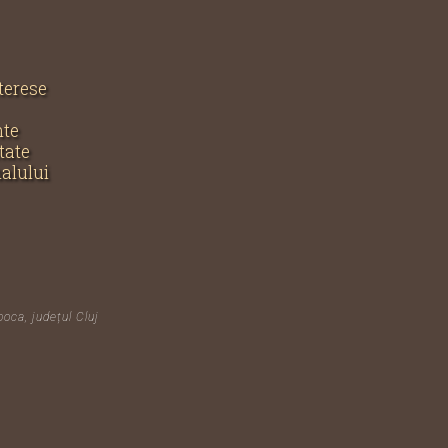
nterese
nte
tate
nalului
poca, județul Cluj