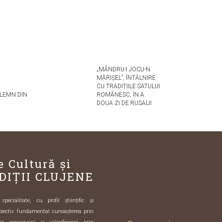
„MÂNDRU-I JOCU-N
MĂRIȘEL”, ÎNTÂLNIRE
CU TRADIȚIILE SATULUI
 LEMN DIN
ROMÂNESC, ÎN A
DOUA ZI DE RUSALII
e Cultură și
DIȚII CLUJENE
ecialitate, cu profil științific și
biectiv fundamental cunoașterea prin