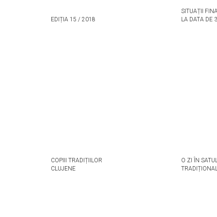
SITUAȚII FI
EDIȚIA 15 / 2018
LA DATA DE 
COPIII TRADIȚIILOR
O ZI ÎN SATU
CLUJENE
TRADIȚIONA