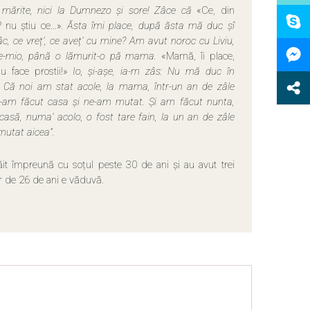
mărite, nici la Dumnezo și sore! Zâce că
«Ce, din
 nu știu ce…».
Ăsta îmi place, după ăsta mă duc șî
âc, ce vreț’, ce aveț’ cu mine? Am avut noroc cu Liviu,
te-mio, până o lămurit-o pă mama.
«Mamă, îi place,
Nu face prostii!»
Io, și-așe, ia-m zâs: Nu mă duc în
 Că noi am stat acole, la mama, într-un an de zâle
e-am făcut casa și ne-am mutat. Și am făcut nunta,
 casă, numa’ acolo, o fost tare fain, la un an de zâle
utat aicea”.
ăit împreună cu soțul peste 30 de ani și au avut trei
ar de 26 de ani e văduvă.