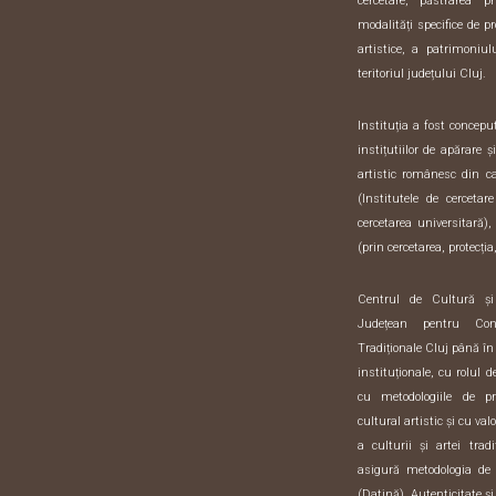
cercetare, păstrarea pr
modalități specifice de pr
artistice, a patrimoniulu
teritoriul județului Cluj.
Instituția a fost concep
instițutiilor de apărare 
artistic românesc din 
(Institutele de cercetar
cercetarea universitară),
(prin cercetarea, protecția,
Centrul de Cultură ș
Județean pentru Con
Tradiționale Cluj până în
instituționale, cu rolul 
cu metodologiile de pre
cultural artistic și cu val
a culturii și artei trad
asigură metodologia de 
(Datină), Autenticitate și