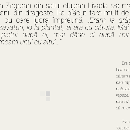
ia Zegrean din satul clujean Livada s-a mă
ani, din dragoste. I-a plăcut tare mult de 
, cu care lucra împreună
. „Eram la gră
zavaturi, io la plantat, el era cu căruța. M
pietrii după el, mai dăde el după mi
meam unu’ cu altu’…”
Era 
lase ca
căram a
pân’ fa
butoie
repede
picioru
că m-a
S-au
fost de 