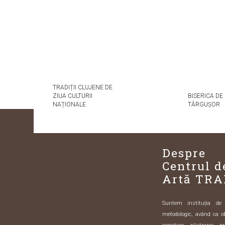
TRADIȚII CLUJENE DE
ZIUA CULTURII
BISERICA DE
NAȚIONALE
TÂRGUȘOR
Despre
Centrul d
Artă TRA
Suntem instituția de sp
metodologic, având ca o