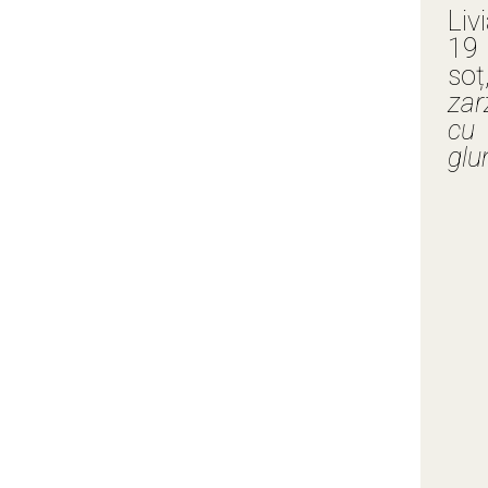
Liv
19 
soț
zar
cu 
glu