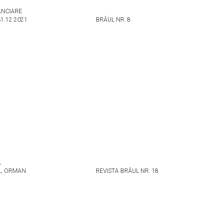
NANCIARE
31.12.2021
BRÂUL NR. 8
L
L, ORMAN
REVISTA BRÂUL NR. 18