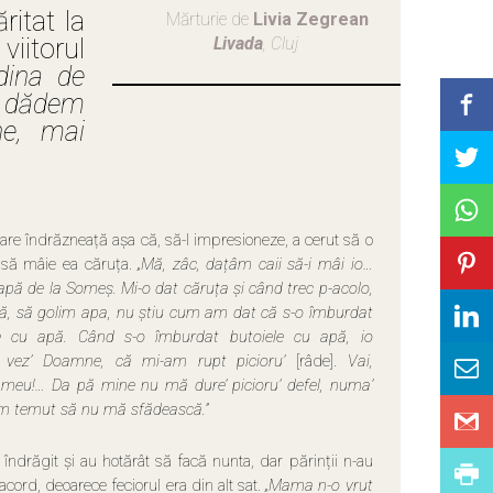
ritat la
Mărturie de
Livia Zegrean
viitorul
Livada
, Cluj
dina de
ai dădem
ne, mai
tare îndrăzneață așa că, să-l impresioneze, a cerut să o
 să mâie ea căruța.
„Mă, zâc, dațâm caii să-i mâi io…
pă de la Someș. Mi-o dat căruța și când trec p-acolo,
ță, să golim apa, nu știu cum am dat că s-o îmburdat
le cu apă. Când s-o îmburdat butoiele cu apă, io
, vez’ Doamne, că mi-am rupt picioru’
[râde].
Vai,
’ meu!… Da pă mine nu mă dure’ picioru’ defel, numa’
m temut să nu mă sfădească.”
 îndrăgit și au hotărât să facă nunta, dar părinții n-au
acord, deoarece feciorul era din alt sat.
„Mama n-o vrut