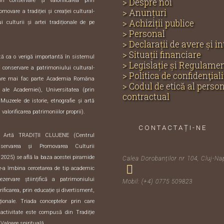
> Despre noi
in conservare și valorificarea prin
> Anunțuri
omovare a tradiției și creației cultural-
> Achiziții publice
i culturii și artei tradiționale de pe
> Personal
> Declarații de avere și i
> Situații financiare
ută ca o verigă importantă în sistemul
> Legislație și Regulame
și conservare a patrimoniului cultural-
> Politica de confidenţiali
care mai fac parte Academia Româna
> Codul de etică al perso
e ale Academiei), Universitatea (prin
contractual
 Muzeele de istorie, etnografie și artă
 valorificarea patrimoniilor proprii).
CONTACTAȚI-NE
i Artă TRADIȚII CLUJENE (Centrul
servarea și Promovarea Culturii
 2025) se află la baza acestei piramide
Calea Dorobanților nr 104, Cluj-Na
de-a îmbina cercetarea de tip academic
zervare științifică a patrimoniului
Mobil: (+4) 0775 509823
orificarea, prin educație și divertisment,
iționale. Triada conceptelor prin care
activitate este compusă din Tradiție
 Valoare spirituală.