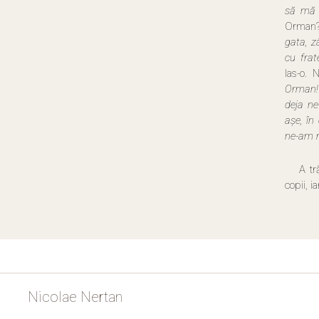
să mă 
Orman?
gata, z
cu fra
las-o. 
Orman!
deja n
așe, în
ne-am m
A tr
copii, i
Nicolae Nertan