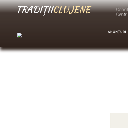
TRADIȚII
CLUJENE
Consil
Centr
ANUNȚURI