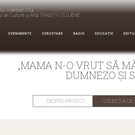
iul Județean Cluj
ul de Cultură și Artă TRADIȚII CLUJENE
EVENIMENTE
CERCETARE
RADIO
EDUCAȚIE
EDITU
„MAMA N-O VRUT SĂ MĂ 
DUMNEZO ȘI S
DESPRE PROIECT
COLECȚIA DE