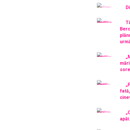
D
T
Ber
plă
urmă
„
măr
sore
„
fată
cine
„
apăi