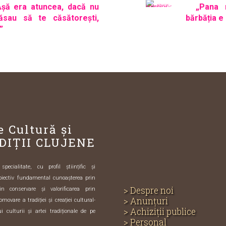
Așă era atuncea, dacă nu
„Pana 
ăsau să te căsătorești,
bărbăția e 
”
e Cultură și
DIȚII CLUJENE
ecialitate, cu profil științific și
biectiv fundamental cunoașterea prin
> Despre noi
in conservare și valorificarea prin
> Anunțuri
omovare a tradiției și creației cultural-
> Achiziții publice
i culturii și artei tradiționale de pe
> Personal