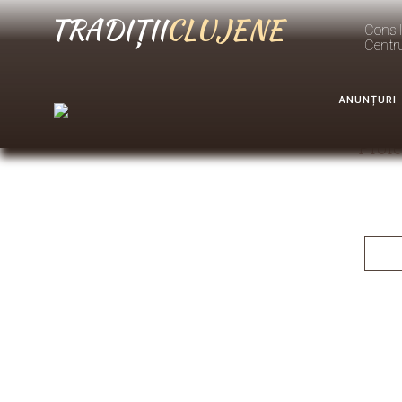
TRADIȚII
CLUJENE
Consil
Centr
ANUNȚURI
Proie