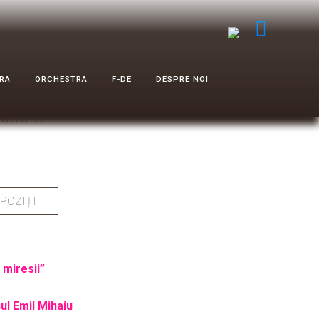
RA
ORCHESTRA
F-DE
DESPRE NOI
ărturii”
POZIȚII
 miresii”
ul Emil Mihaiu