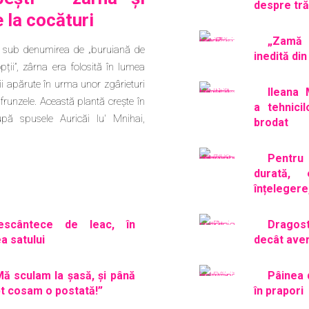
despre trăi
e la cocături
„Zamă
i sub denumirea de „buruiană de
inedită di
ții”, zârna era folosită în lumea
cții apărute în urma unor zgârieturi
Ileana 
 frunzele. Această plantă crește în
a tehnici
pă spusele Auricăi lu' Mnihai,
brodat
Pentr
durată,
înțelegere
escântece de leac, în
Dragos
a satului
decât ave
Mă sculam la șasă, și până
Pâinea 
pt cosam o postată!”
în prapori