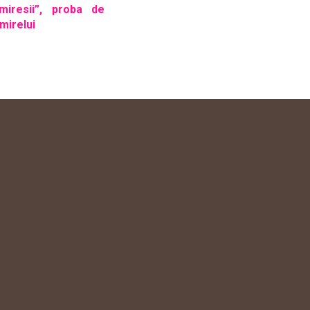
miresii”, proba de
mirelui