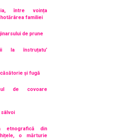
ria, între voința
i hotărârea familiei
jinarsului de prune
gii la înstruțatu’
căsătorie și fugă
orul de covoare
 sâlvoi
ia etnografică din
hițele, o mărturie