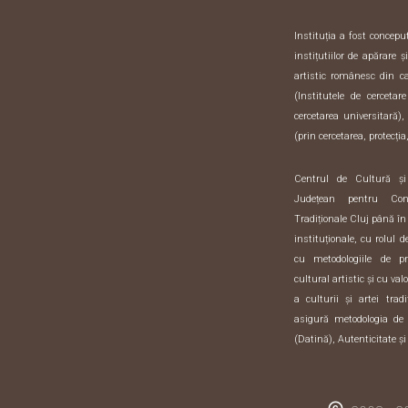
Instituția a fost concep
instițutiilor de apărare 
artistic românesc din 
(Institutele de cercetar
cercetarea universitară),
(prin cercetarea, protecția,
Centrul de Cultură ș
Județean pentru Con
Tradiționale Cluj până în
instituționale, cu rolul 
cu metodologiile de pre
cultural artistic și cu val
a culturii și artei trad
asigură metodologia de 
(Datină), Autenticitate și