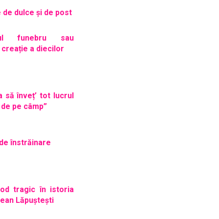
 de dulce și de post
cul funebru sau
 creație a diecilor
 să înveț’ tot lucrul
i de pe câmp”
de înstrăinare
od tragic în istoria
ujean Lăpuștești