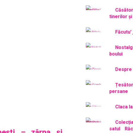
Căsăto
tinerilor ș
Făcutu’ 
Nostal
boului
Despre 
Țesăt
persane
Claca la
Colecț
satul Răc
bești – zârna și