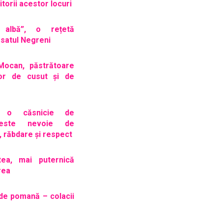
torii acestor locuri
 albă”, o rețetă
n satul Negreni
Mocan, păstrătoare
lor de cusut și de
u o căsnicie de
 este nevoie de
, răbdare și respect
tea, mai puternică
rea
de pomană – colacii