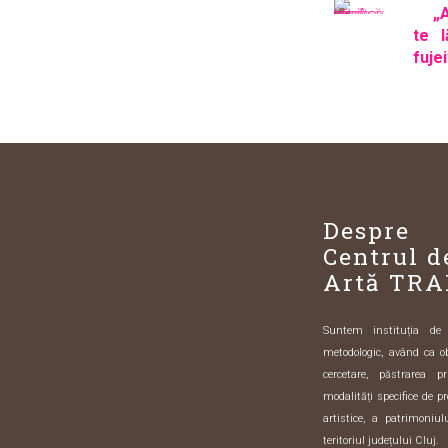
„
te l
fujei
Despre
Centrul d
Artă TRA
Suntem instituția de sp
metodologic, având ca o
cercetare, păstrarea pr
modalități specifice de pr
artistice, a patrimoniulu
teritoriul județului Cluj.