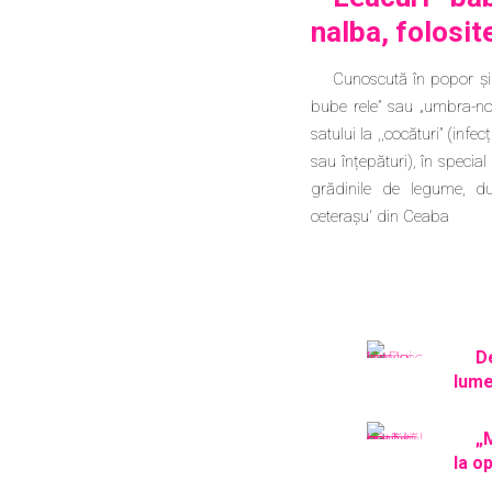
nalba, folosit
Cunoscută în popor ș
bube rele” sau „umbra-nop
satului la ,,cocături” (infe
sau înțepături), în special
grădinile de legume, du
ceterașu' din Ceaba
D
lume
„
la o