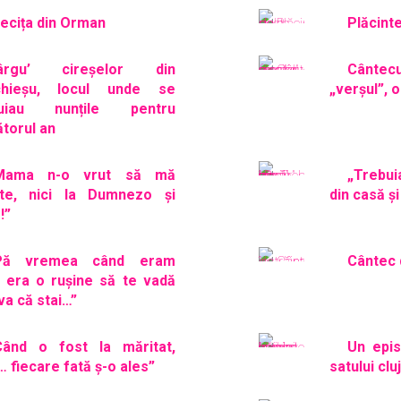
iecița din Orman
Plăcinte
ârgu’ cireșelor din
Cânte
chieșu, locul unde se
„verșul”, o
nuiau nunțile pentru
torul an
Mama n-o vrut să mă
„Trebuia
ite, nici la Dumnezo și
din casă ș
!”
Pă vremea când eram
Cântec 
, era o rușine să te vadă
va că stai…”
Când o fost la măritat,
Un epis
… fiecare fată ș-o ales”
satului cl