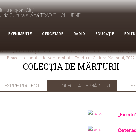
iul Județean Cluj
ul de Cultură și Artă TRADIȚII CLUJENE
EVENIMENTE
CERCETARE
RADIO
EDUCAȚIE
EDITU
ctul „TRADIȚII VII – locuri, oameni, obiceiuri, m
Proiect co-finanțat de Administrația Fondului Cultural Național, 2022
COLECȚIA DE MĂRTURII
DESPRE PROIECT
COLECȚIA DE MĂRTURII
EX
„Furatu’
Ceteraș