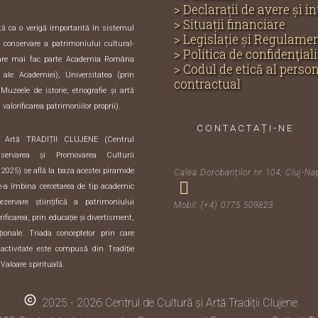
> Declarații de avere și i
> Situații financiare
ută ca o verigă importantă în sistemul
> Legislație și Regulame
și conservare a patrimoniului cultural-
> Politica de confidenţiali
care mai fac parte Academia Româna
> Codul de etică al perso
e ale Academiei), Universitatea (prin
contractual
 Muzeele de istorie, etnografie și artă
 valorificarea patrimoniilor proprii).
CONTACTAȚI-NE
i Artă TRADIȚII CLUJENE (Centrul
servarea și Promovarea Culturii
 2025) se află la baza acestei piramide
Calea Dorobanților nr 104, Cluj-Na
de-a îmbina cercetarea de tip academic
zervare științifică a patrimoniului
Mobil: (+4) 0775 509823
orificarea, prin educație și divertisment,
iționale. Triada conceptelor prin care
activitate este compusă din Tradiție
 Valoare spirituală.
copyright
2025 - 2026 Centrul de Cultură și Artă Tradiții Clujene