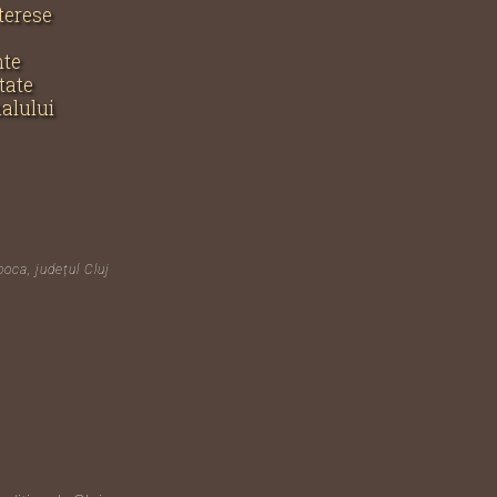
nterese
nte
tate
nalului
poca, județul Cluj