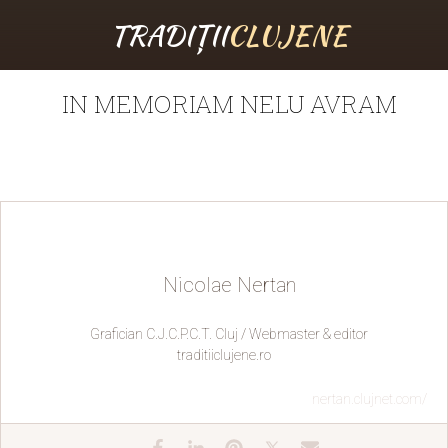
TRADIȚII
CLUJENE
IN MEMORIAM NELU AVRAM
Nicolae Nertan
Grafician C.J.C.P.C.T. Cluj / Webmaster & editor
traditiiclujene.ro
nertan.clujnet.com/