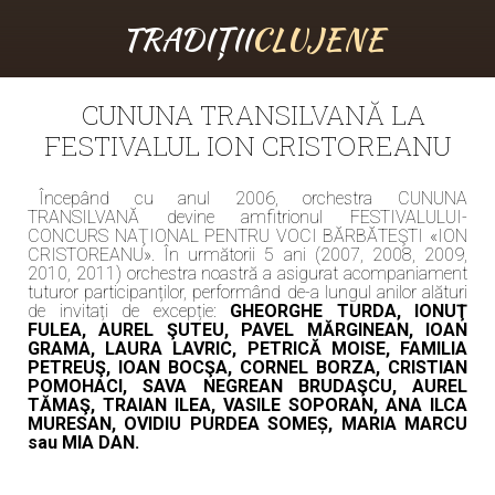
TRADIȚII
CLUJENE
CUNUNA TRANSILVANĂ LA
FESTIVALUL ION CRISTOREANU
Începând cu anul 2006, orchestra CUNUNA
TRANSILVANĂ devine amfitrionul FESTIVALULUI-
CONCURS NAŢIONAL PENTRU VOCI BĂRBĂTEŞTI «ION
CRISTOREANU». În următorii 5 ani (2007, 2008, 2009,
2010, 2011) orchestra noastră a asigurat acompaniament
tuturor participanților, performând de-a lungul anilor alături
de invitați de excepție:
GHEORGHE TURDA, IONUŢ
FULEA, AUREL ŞUTEU, PAVEL MĂRGINEAN, IOAN
GRAMA, LAURA LAVRIC, PETRICĂ MOISE, FAMILIA
PETREUŞ, IOAN BOCŞA, CORNEL BORZA, CRISTIAN
POMOHACI, SAVA NEGREAN BRUDAŞCU, AUREL
TĂMAŞ, TRAIAN ILEA, VASILE SOPORAN, ANA ILCA
MURESAN, OVIDIU PURDEA SOMEȘ, MARIA MARCU
sau MIA DAN.