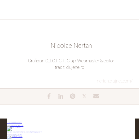
Nicolae Nertan
Grafician C.J.C.P.C.T. Cluj / Webmaster & editor
traditiiclujene.ro
nertan.clujnet.com/
FESTIVALUL PLĂCINTEI
BUNĂ SARA LUI CRĂCIUN!
„Mama n-o vrut să mă mărite, nici la Dumnezo și sore!”
FESTIVALUL PLACINTEI