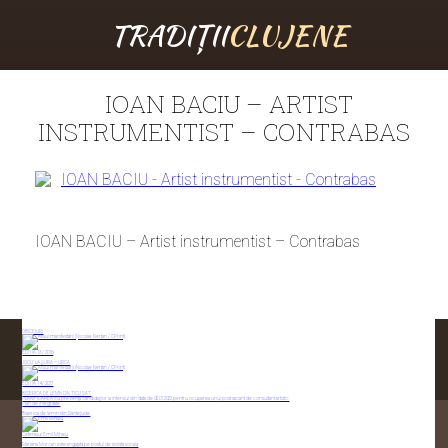
TRADIȚII
CLUJENE
IOAN BACIU – ARTIST
INSTRUMENTIST – CONTRABAS
IOAN BACIU – Artist instrumentist – Contrabas
OBICEIURI
EDIȚIA 13 / 2016
JOCU’ LA ȘURĂ – URCA
EDIȚIA 14 / 2017
BISERICA DE LEMN DIN TICU SAT
PLANIFICAREA cu prezenţa candidaţilor la interviul din data de 05.01.2022 pentru ocuparea unui post vacant de consultant artistic
Plan de integritate
Biserica de lemn din Sântejude
Ceterașul Emil Mihaiu
Mariana Morcan este angajată pe postul de solistă vocală