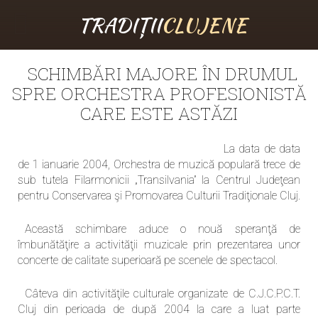
TRADIȚII
CLUJENE
SCHIMBĂRI MAJORE ÎN DRUMUL
SPRE ORCHESTRA PROFESIONISTĂ
CARE ESTE ASTĂZI
La data de data
de 1 ianuarie 2004, Orchestra de muzică populară trece de
sub tutela Filarmonicii „Transilvania” la Centrul Judeţean
pentru Conservarea şi Promovarea Culturii Tradiţionale Cluj.
Această schimbare aduce o nouă speranţă de
îmbunătăţire a activităţii muzicale prin prezentarea unor
concerte de calitate superioară pe scenele de spectacol.
Câteva din activităţile culturale organizate de C.J.C.P.C.T.
Cluj din perioada de după 2004 la care a luat parte