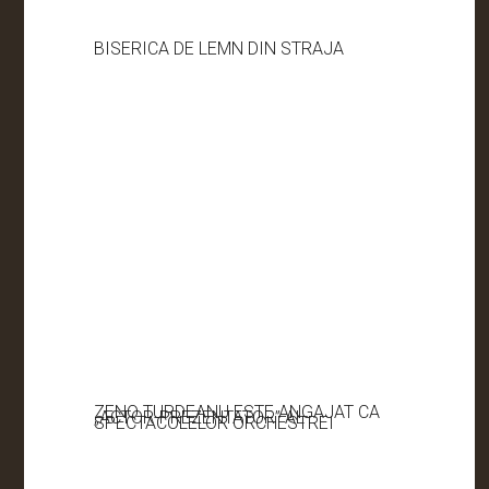
BISERICA DE LEMN DIN STRAJA
ZENO TURDEANU ESTE ANGAJAT CA
„ACTOR-PREZENTATOR” AL
SPECTACOLELOR ORCHESTREI