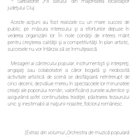
– Sărbătorile „Fiii satului” din majoritatea localităţilor
judeţului Cluj
Aceste acţiuni au fost realizate cu un mare succes de
public, pe măsura interesului şi a eforturilor depuse în
vederea organizării lor. În noile condiţii de interes mărit
pentru creşterea calităţii şi a competitivităţii în plan artistic,
succesele nu vor întârzia să se înmulţească.
Mesageri ai cântecului popular
, instrumentişti şi interpreţi,
angajaţi sau colaboratori a căror bogată şi neobosită
activitate artistică de scenă se desfăşoară neîntrerupt de
cinci decenii, dezvăluie mereu în spectacolele lor minunatele
creaţii ale poporului român, valorificând sursele autentice şi
asigurând asfel continuitatea tradiţiei, păstrarea tezaurului
unic şi inestimabil al naţiunii noastre, folclorul românesc.
(Extras din volumul „Orchestra de muzică populară