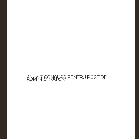
ANUNŢ CONCURS PENTRU POST DE
ADMINISTRATOR