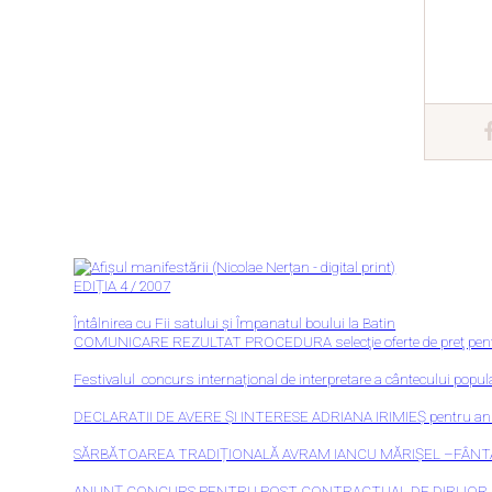
EDIȚIA 4 / 2007
Întâlnirea cu Fii satului și Împanatul boului la Batin
COMUNICARE REZULTAT PROCEDURA selecţie oferte de preţ pentru 
Festivalul concurs internațional de interpretare a cântecului p
DECLARATII DE AVERE ȘI INTERESE ADRIANA IRIMIEȘ pentru an
SĂRBĂTOAREA TRADIȚIONALĂ AVRAM IANCU MĂRIȘEL –FÂN
ANUNȚ CONCURS PENTRU POST CONTRACTUAL DE DIRIJOR