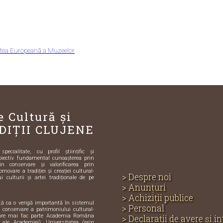
aptea Europeană a Muzeelor
e Cultură și
DIȚII CLUJENE
ecialitate, cu profil științific și
biectiv fundamental cunoașterea prin
in conservare și valorificarea prin
omovare a tradiției și creației cultural-
> Despre noi
i culturii și artei tradiționale de pe
> Anunțuri
> Achiziții publice
ută ca o verigă importantă în sistemul
> Personal
și conservare a patrimoniului cultural-
care mai fac parte Academia Româna
> Declarații de avere și i
e ale Academiei), Universitatea (prin