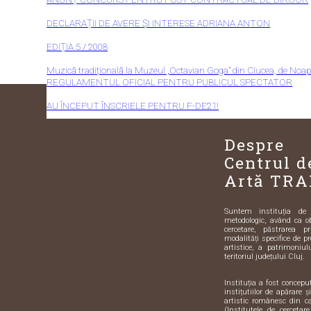
DECLARAȚII DE AVERE ȘI INTERESE ADRIANA ANTON
EDIȚIA 5 / 2008
Muzică tradițională la Muzeul „Octavian Goga” din Ciucea, de No
REGULAMENTUL OFICIAL PENTRU PUBLICUL SPECTATOR
AU ÎNCEPUT ÎNSCRIELE PENTRU F-DE21!
Despre
Centrul d
Artă TRA
Suntem instituția de sp
metodologic, având ca o
cercetare, păstrarea pr
modalități specifice de pr
artistice, a patrimoniulu
teritoriul județului Cluj.
Instituția a fost concep
instițutiilor de apărare 
artistic românesc din 
(Institutele de cercetar