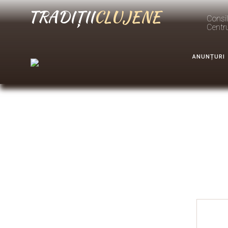
TRADIȚII
CLUJENE
Consil
Centr
ANUNȚURI