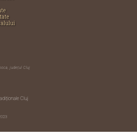
nte
tate
nalului
poca, județul Cluj
diționale Cluj
 2023