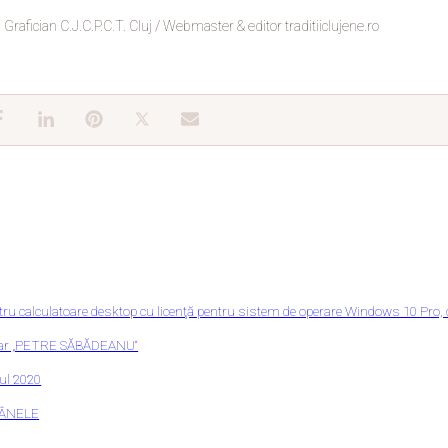
Grafician C.J.C.P.C.T. Cluj / Webmaster & editor traditiiclujene.ro
calculatoare desktop cu licenţă pentru sistem de operare Windows 10 Pro,
opular „PETRE SĂBĂDEANU“
ul 2020
TÂNELE