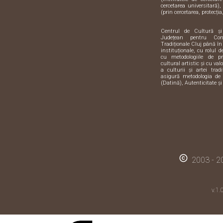
cercetarea universitară),
(prin cercetarea, protecția,
Centrul de Cultură ș
Județean pentru Con
Tradiționale Cluj până în
instituționale, cu rolul 
cu metodologiile de pre
cultural artistic și cu val
a culturii și artei trad
asigură metodologia de 
(Datină), Autenticitate și
copyright
2003 - 20
v.1.