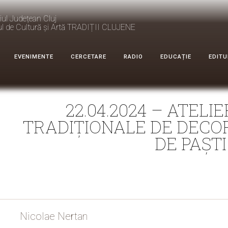
iul Județean Cluj
ul de Cultură și Artă TRADIȚII CLUJENE
EVENIMENTE
CERCETARE
RADIO
EDUCAȚIE
EDITU
22.04.2024 – ATELI
TRADIȚIONALE DE DECO
DE PAȘTI
Nicolae Nertan