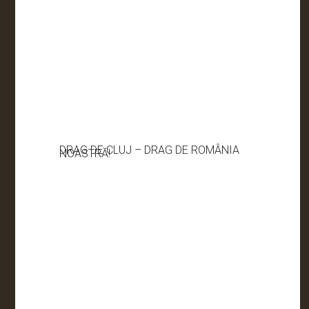
DRAG DE CLUJ – DRAG DE ROMÂNIA
NOASTRĂ!