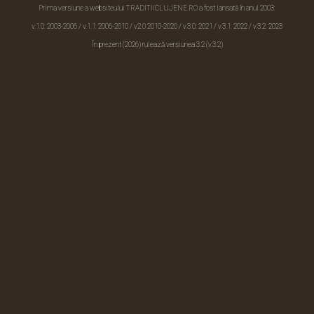
Prima versiune a websiteului TRADITIICLUJENE.RO a fost lansată în anul 2003:
v.1.0: 2003-2006 / v.1.1: 2006-2010 /
v2.0 2010-2020
/ v.3.0: 2021 / v.3.1: 2022 / v.3.2: 2023
În prezent (2026) rulează versiunea 3.2 (v.3.2)