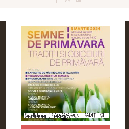
SEMNE DE PRIMĂĂVARĂ – TRADIȚII ȘI
OBICEIURI DE PRIMĂVARĂ