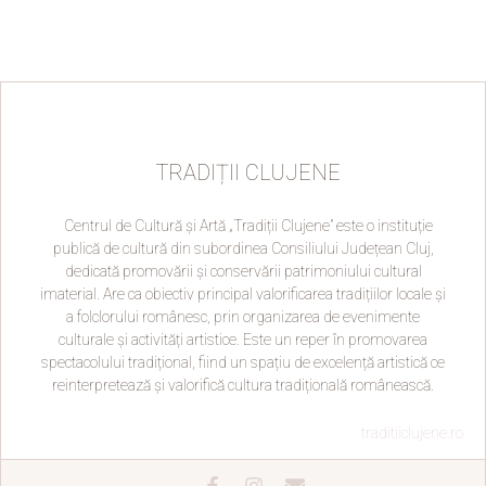
TRADIȚII CLUJENE
Centrul de Cultură și Artă „Tradiții Clujene” este o instituție
publică de cultură din subordinea Consiliului Județean Cluj,
dedicată promovării și conservării patrimoniului cultural
imaterial. Are ca obiectiv principal valorificarea tradițiilor locale și
a folclorului românesc, prin organizarea de evenimente
culturale și activități artistice. Este un reper în promovarea
spectacolului tradițional, fiind un spațiu de excelență artistică ce
reinterpretează și valorifică cultura tradițională românească.
traditiiclujene.ro