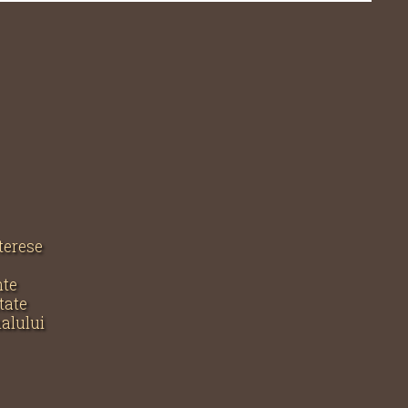
nterese
nte
tate
nalului