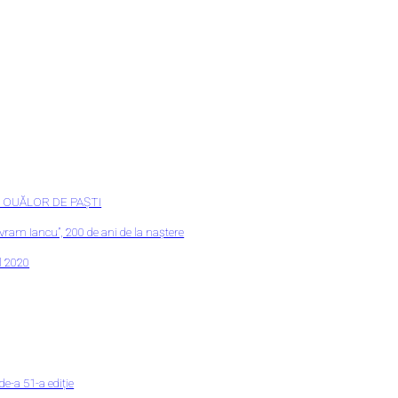
 A OUĂLOR DE PAȘTI
am Iancu”, 200 de ani de la naștere
 2020
e-a 51-a ediție