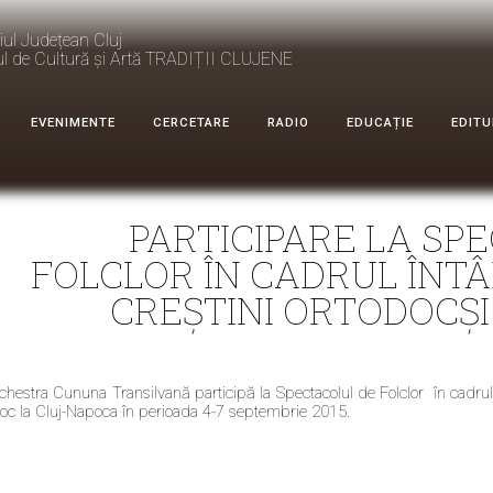
iul Județean Cluj
ul de Cultură și Artă TRADIȚII CLUJENE
EVENIMENTE
CERCETARE
RADIO
EDUCAȚIE
EDITU
PARTICIPARE LA SP
FOLCLOR ÎN CADRUL ÎNTÂL
CREȘTINI ORTODOCȘI
chestra Cununa Transilvană participă la Spectacolul de Folclor în cadrul Î
loc la Cluj-Napoca în perioada 4-7 septembrie 2015.