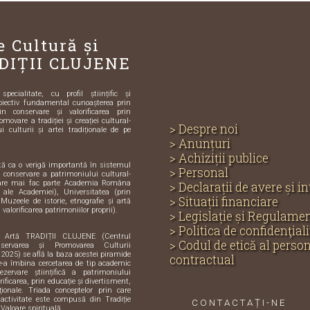
e Cultură și
DIȚII CLUJENE
ecialitate, cu profil științific și
biectiv fundamental cunoașterea prin
in conservare și valorificarea prin
omovare a tradiției și creației cultural-
> Despre noi
i culturii și artei tradiționale de pe
> Anunțuri
> Achiziții publice
ută ca o verigă importantă în sistemul
> Personal
și conservare a patrimoniului cultural-
care mai fac parte Academia Româna
> Declarații de avere și i
e ale Academiei), Universitatea (prin
> Situații financiare
 Muzeele de istorie, etnografie și artă
 valorificarea patrimoniilor proprii).
> Legislație și Regulame
> Politica de confidenţiali
i Artă TRADIȚII CLUJENE (Centrul
> Codul de etică al perso
servarea și Promovarea Culturii
 2025) se află la baza acestei piramide
contractual
de-a îmbina cercetarea de tip academic
zervare științifică a patrimoniului
orificarea, prin educație și divertisment,
iționale. Triada conceptelor prin care
activitate este compusă din Tradiție
CONTACTAȚI-NE
 Valoare spirituală.