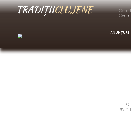
TRADIȚII
CLUJENE
Consil
Centr
ANUNȚURI
Or
avut 