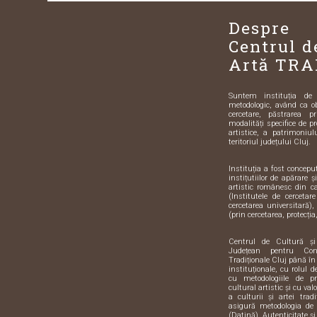
Despre
Centrul d
Artă TRA
Suntem instituția de sp
metodologic, având ca o
cercetare, păstrarea pr
modalități specifice de pr
artistice, a patrimoniulu
teritoriul județului Cluj.
Instituția a fost concep
instițutiilor de apărare 
artistic românesc din 
(Institutele de cercetar
cercetarea universitară),
(prin cercetarea, protecția,
Centrul de Cultură ș
Județean pentru Con
Tradiționale Cluj până în
instituționale, cu rolul 
cu metodologiile de pre
cultural artistic și cu val
a culturii și artei trad
asigură metodologia de 
(Datină), Autenticitate și