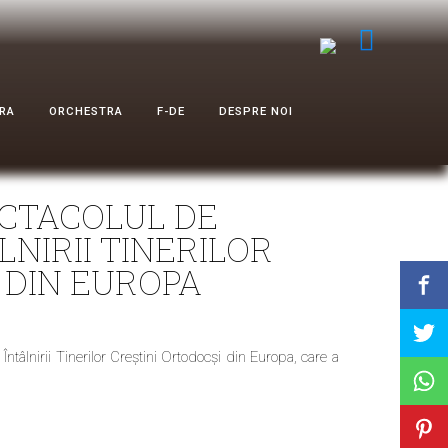
RA
ORCHESTRA
F-DE
DESPRE NOI
ECTACOLUL DE
NIRII TINERILOR
 DIN EUROPA
ntâlnirii Tinerilor Creștini Ortodocși din Europa, care a