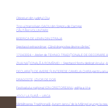
Obiceiuri din județul Cluj
Trio-ul transilvan GACIU din Soporu de Campie
CĂUTĂM VOLUNTARI!
BISERICA DE LEMN DIN STRAJA
Spectacol extraordinar „Când dragostea devine cântec”
17.04.2024 – Atelier de TEHNICI TRADIȚIONALE DE DECORARE
ZIUA NAȚIONALĂ A ROMÂNIEI – Spectacol festiv dedicat Anului „Avr
DECLARAȚII DE AVERE ȘI INTERESE CAMELIA CHIRA pentru anul
DRAGOSTE, IZVOR DE DOR
Festivalului național ION CRISTOREANU, ediția a VI-a
JOCU’ LA ȘURĂ – URCA
Sărbătoarea Tradițională „Avram Iancu” de la Mărișel ajunge la cea d