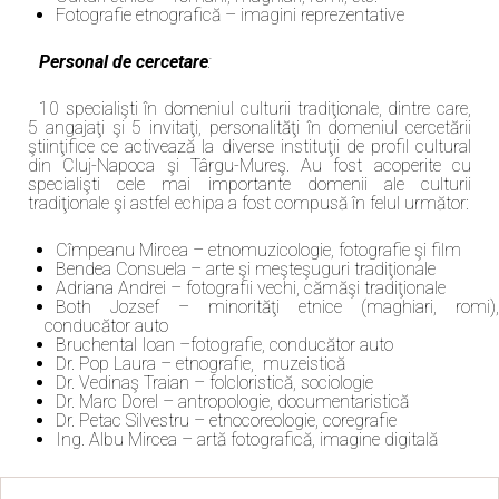
Fotografie etnografică – imagini reprezentative
Personal de cercetare
:
10 specialişti în domeniul culturii tradiţionale, dintre care,
5 angajaţi şi 5 invitaţi, personalităţi în domeniul cercetării
ştiinţifice ce activează la diverse instituţii de profil cultural
din Cluj-Napoca şi Târgu-Mureş. Au fost acoperite cu
specialişti cele mai importante domenii ale culturii
tradiţionale şi astfel echipa a fost compusă în felul următor:
Cîmpeanu Mircea – etnomuzicologie, fotografie şi film
Bendea Consuela – arte şi meşteşuguri tradiţionale
Adriana Andrei – fotografii vechi, cămăşi tradiţionale
Both Jozsef – minorităţi etnice (maghiari, romi),
conducător auto
Bruchental Ioan –fotografie, conducător auto
Dr. Pop Laura – etnografie, muzeistică
Dr. Vedinaş Traian – folcloristică, sociologie
Dr. Marc Dorel – antropologie, documentaristică
Dr. Petac Silvestru – etnocoreologie, coregrafie
Ing. Albu Mircea – artă fotografică, imagine digitală