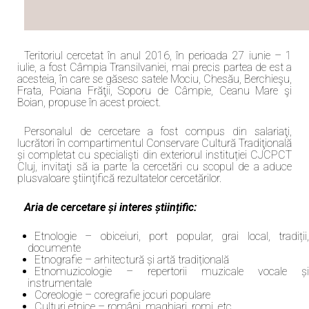
Teritoriul cercetat în anul 2016, în perioada 27 iunie – 1
iulie, a fost Câmpia Transilvaniei, mai precis partea de est a
acesteia, în care se găsesc satele Mociu, Chesău, Berchieşu,
Frata, Poiana Frăţii, Soporu de Câmpie, Ceanu Mare şi
Boian, propuse în acest proiect.
Personalul de cercetare a fost compus din salariaţi,
lucrători în compartimentul Conservare Cultură Tradiţională
și completat cu specialişti din exteriorul instituției CJCPCT
Cluj, invitaţi să ia parte la cercetări cu scopul de a aduce
plusvaloare ştiinţifică rezultatelor cercetărilor.
Aria de cercetare și interes științific:
Etnologie – obiceiuri, port popular, grai local, tradiții,
documente
Etnografie – arhitectură și artă tradițională
Etnomuzicologie – repertorii muzicale vocale și
instrumentale
Coreologie – coregrafie jocuri populare
Culturi etnice – români, maghiari, romi, etc.