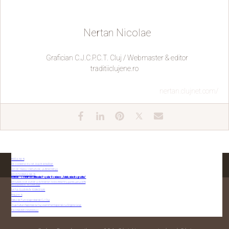
Nertan Nicolae
Grafician C.J.C.P.C.T. Cluj / Webmaster & editor
traditiiclujene.ro
nertan.clujnet.com/
BRÂUL NR. 9
CE-ȚI DORESC EU ȚIE, DULCE ROMÂNIE
JOC DE TÂRGU’ CIREȘELOR, LA BERCHIEȘU
REVISTA BRÂUL NR. 15
Festival – Concurs al Cântecului Popular Românesc „Satule, mândră grădină”
DECLARAȚII DE AVERE ȘI INTERESE OVIDIU BARTEȘ pentru anul 2019
REGULAMENT INTERN 2023
SATUL CLUJEAN ÎN 10 OBICEIURI
Brâul nr. 6
CONTACTAȚI-NE
Statul de Funcții aprobat de C.J. Cluj
Ziua Culturii Naționale la Cluj: eveniment special cu Grigore Leșe
FIII COMUNEI CĂMĂRAȘU