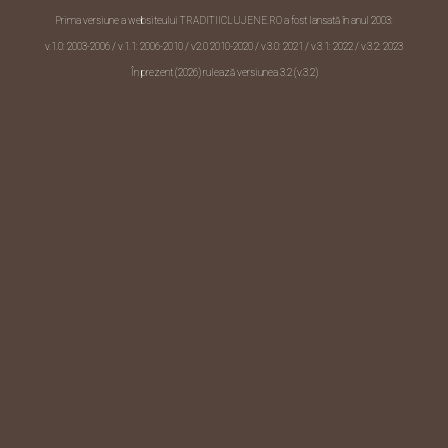
Prima versiune a websiteului TRADITIICLUJENE.RO a fost lansată în anul 2003:
v.1.0: 2003-2006 / v.1.1: 2006-2010 /
v2.0 2010-2020
/ v.3.0: 2021 / v.3.1: 2022 / v.3.2: 2023
În prezent (2026) rulează versiunea 3.2 (v.3.2)