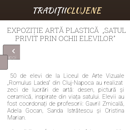
TRADIȚII
CLUJENE
EXPOZIȚIE ARTĂ PLASTICĂ „SATUL
PRIVIT PRIN OCHII ELEVILOR”
înapoi
50 de elevi de la Liceul de Arte Vizuale
„Romulus Ladea” din Cluj-Napoca au realizat
zeci de lucrări de artă: desen, pictură și
ceramică, inspirate din viața satului. Elevii au
fost coordonați de profesorii: Gavril Zmicală,
Adela Gocan, Sanda Istrătescu și Cristina
Marian.