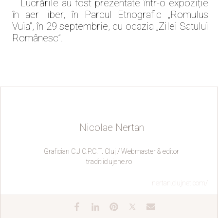
Lucrările au fost prezentate într-o expoziție
în aer liber, în Parcul Etnografic „Romulus
Vuia”, în 29 septembrie, cu ocazia „Zilei Satului
Românesc”.
Nicolae Nertan
Grafician C.J.C.P.C.T. Cluj / Webmaster & editor
traditiiclujene.ro
nertan.clujnet.com/